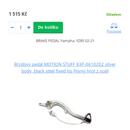
1 515 Kč
Skladem
Do košíku
Porovnat
BRAKE PEDAL Yamaha, YZ85 02-21
Brzdový pedál MOTION STUFF 83P-0610202 silver
body, black steel fixed tip Pevný hrot z oceli