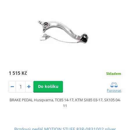
1 515 Kč
Skladem
Do košíku
Porovnat
BRAKE PEDAL Husqvarna, TC85 14-17, KTM SX85 03-17, SX105 04-
11
Brzdový pedál MOTION STUFF 83P-0831002 silver