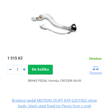
1 515 Kč
Skladem
Do košíku
Porovnat
BRAKE PEDAL Honda, CRF250R 04-09
Brzdový pedál MOTION STUFF 83P-0201002 silver
body, black steel fixed tip Pevný hrot z oceli