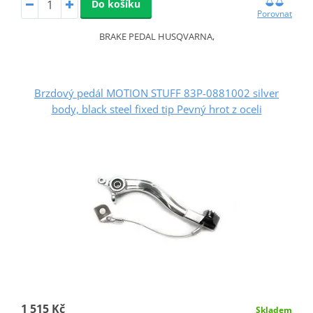
Do košíku
Porovnat
BRAKE PEDAL HUSQVARNA,
Brzdový pedál MOTION STUFF 83P-0881002 silver
body, black steel fixed tip Pevný hrot z oceli
1 515 Kč
Skladem