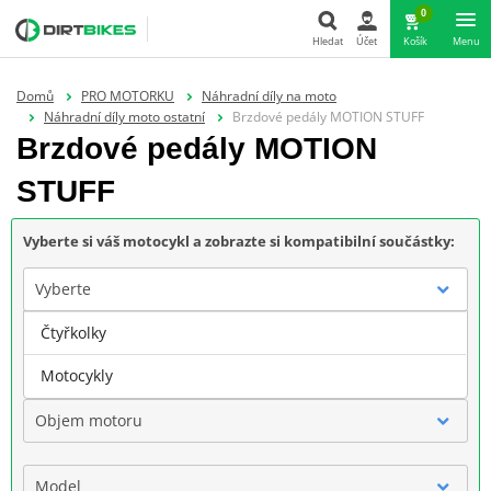
0
Hledat
Účet
Košík
Menu
Hledat
Domů
PRO MOTORKU
Náhradní díly na moto
Náhradní díly moto ostatní
Brzdové pedály MOTION STUFF
Brzdové pedály MOTION
STUFF
Vyberte si váš motocykl a zobrazte si kompatibilní součástky:
Vyberte
Čtyřkolky
Značka
Motocykly
Objem motoru
Model