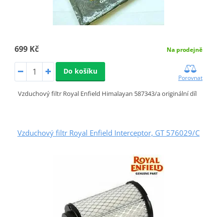
699 Kč
Na prodejně
Do košíku
Porovnat
Vzduchový filtr Royal Enfield Himalayan 587343/a originální díl
Vzduchový filtr Royal Enfield Interceptor, GT 576029/C