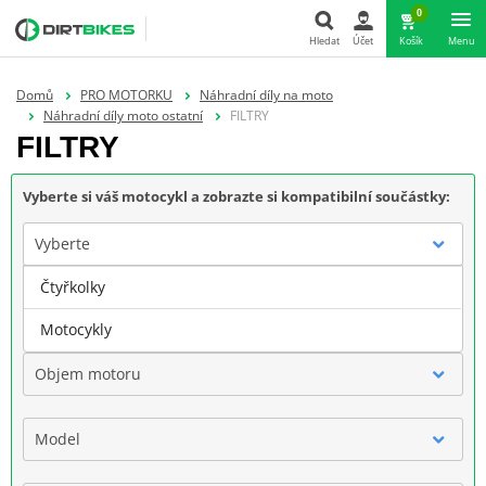
0
Hledat
Účet
Košík
Menu
Hledat
Domů
PRO MOTORKU
Náhradní díly na moto
Náhradní díly moto ostatní
FILTRY
FILTRY
Vyberte si váš motocykl a zobrazte si kompatibilní součástky:
Vyberte
Čtyřkolky
Značka
Motocykly
Objem motoru
Model