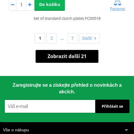
Do košíku
Porovnat
Set of standard clutch plates FCD0518
1
2
…
7
Další
Zobrazit další 21
Zaregistrujte se a získejte přehled o novinkách a
akcích.
Přihlásit se
Vše o nákupu