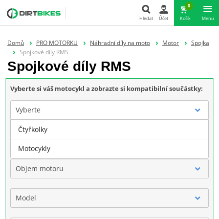
0
Hledat
Účet
Košík
Menu
Hledat
Domů
PRO MOTORKU
Náhradní díly na moto
Motor
Spojka
Spojkové díly RMS
Spojkové díly RMS
Vyberte si váš motocykl a zobrazte si kompatibilní součástky:
Vyberte
Čtyřkolky
Značka
Motocykly
Objem motoru
Model