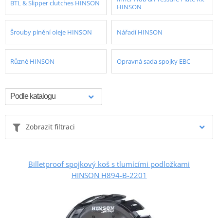
BTL & Slipper clutches HINSON
HINSON
Šrouby plnění oleje HINSON
Nářadí HINSON
Různé HINSON
Opravná sada spojky EBC
Zobrazit filtraci
Billetproof spojkový koš s tlumícími podložkami
HINSON H894-B-2201