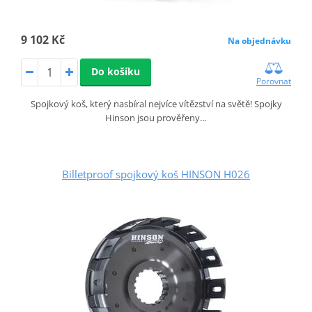
9 102 Kč
Na objednávku
Do košíku
Porovnat
Spojkový koš, který nasbíral nejvíce vítězství na světě! Spojky
Hinson jsou prověřeny…
Billetproof spojkový koš HINSON H026