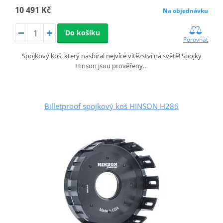
10 491 Kč
Na objednávku
Do košíku
Porovnat
Spojkový koš, který nasbíral nejvíce vítězství na světě! Spojky
Hinson jsou prověřeny…
Billetproof spojkový koš HINSON H286