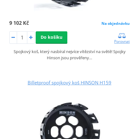
9 102 Kč
Na objednávku
Do košíku
Porovnat
Spojkový koš, který nasbíral nejvíce vítězství na světě! Spojky
Hinson jsou prověřeny…
Billetproof spojkový koš HINSON H159