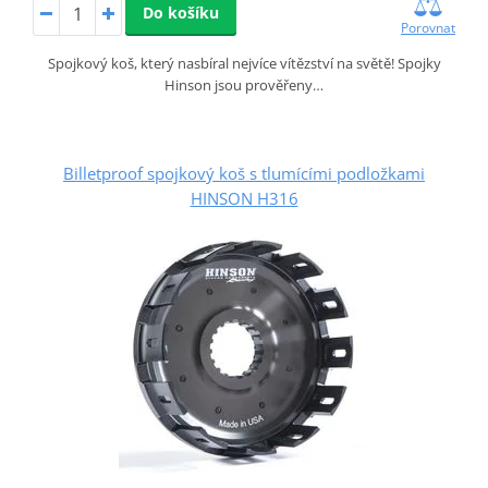
Do košíku
Porovnat
Spojkový koš, který nasbíral nejvíce vítězství na světě! Spojky
Hinson jsou prověřeny…
Billetproof spojkový koš s tlumícími podložkami
HINSON H316