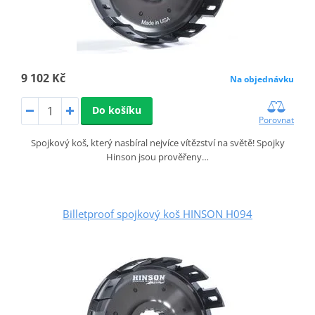
9 102 Kč
Na objednávku
Do košíku
Porovnat
Spojkový koš, který nasbíral nejvíce vítězství na světě! Spojky
Hinson jsou prověřeny…
Billetproof spojkový koš HINSON H094