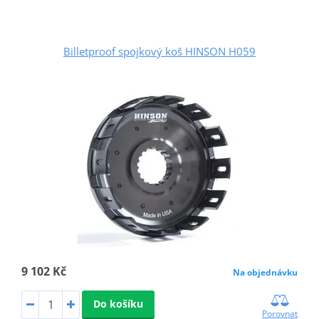
Billetproof spojkový koš HINSON H059
9 102 Kč
Na objednávku
Do košíku
Porovnat