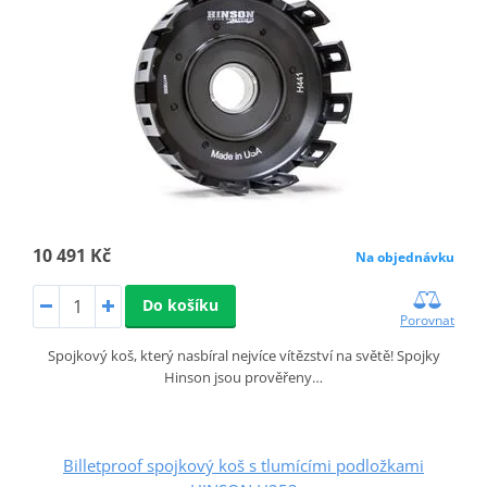
10 491 Kč
Na objednávku
Do košíku
Porovnat
Spojkový koš, který nasbíral nejvíce vítězství na světě! Spojky
Hinson jsou prověřeny…
Billetproof spojkový koš s tlumícími podložkami