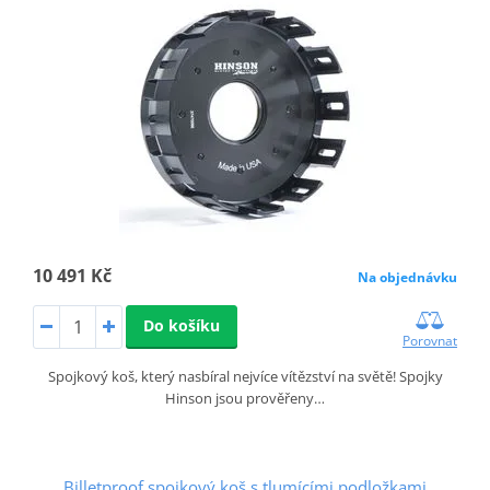
10 491 Kč
Na objednávku
Do košíku
Porovnat
Spojkový koš, který nasbíral nejvíce vítězství na světě! Spojky
Hinson jsou prověřeny…
Billetproof spojkový koš s tlumícími podložkami