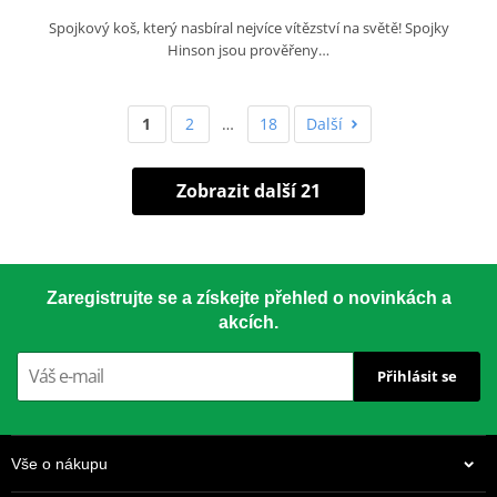
Spojkový koš, který nasbíral nejvíce vítězství na světě! Spojky
Hinson jsou prověřeny…
1
2
…
18
Další
Zobrazit další 21
Zaregistrujte se a získejte přehled o novinkách a
akcích.
Přihlásit se
Vše o nákupu