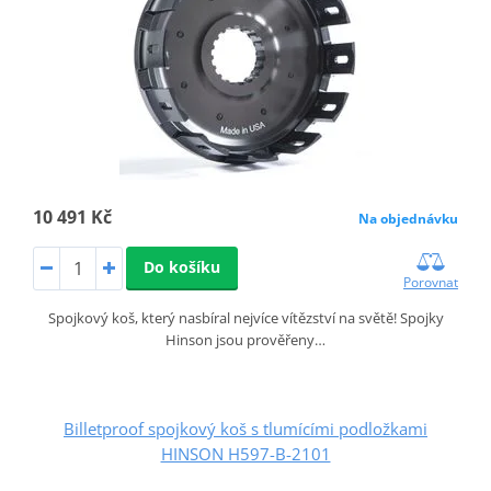
10 491 Kč
Na objednávku
Do košíku
Porovnat
Spojkový koš, který nasbíral nejvíce vítězství na světě! Spojky
Hinson jsou prověřeny…
Billetproof spojkový koš s tlumícími podložkami
HINSON H597-B-2101