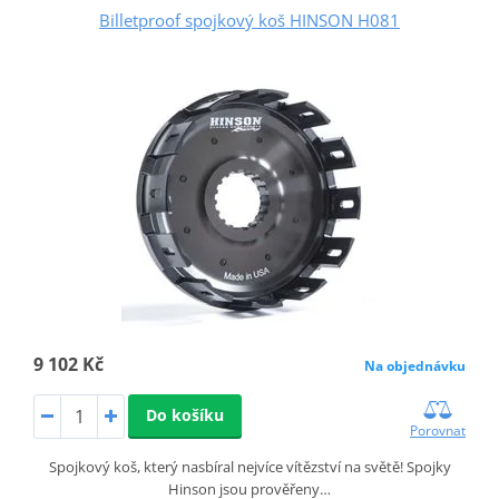
Billetproof spojkový koš HINSON H081
9 102 Kč
Na objednávku
Do košíku
Porovnat
Spojkový koš, který nasbíral nejvíce vítězství na světě! Spojky
Hinson jsou prověřeny…