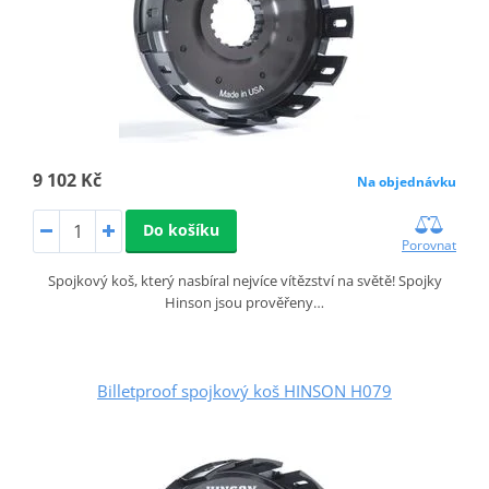
9 102 Kč
Na objednávku
Do košíku
Porovnat
Spojkový koš, který nasbíral nejvíce vítězství na světě! Spojky
Hinson jsou prověřeny…
Billetproof spojkový koš HINSON H079