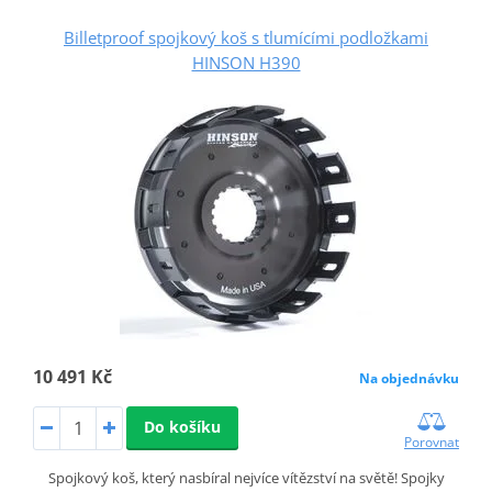
Billetproof spojkový koš s tlumícími podložkami
HINSON H390
10 491 Kč
Na objednávku
Do košíku
Porovnat
Spojkový koš, který nasbíral nejvíce vítězství na světě! Spojky