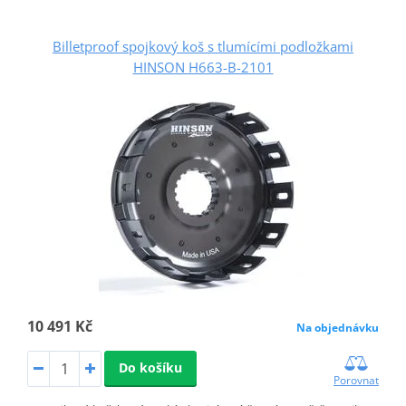
Billetproof spojkový koš s tlumícími podložkami
HINSON H663-B-2101
10 491 Kč
Na objednávku
Do košíku
Porovnat