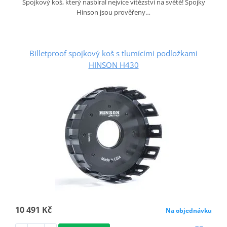
Spojkový koš, který nasbíral nejvíce vítězství na světě! Spojky
Hinson jsou prověřeny…
Billetproof spojkový koš s tlumícími podložkami
HINSON H430
10 491 Kč
Na objednávku