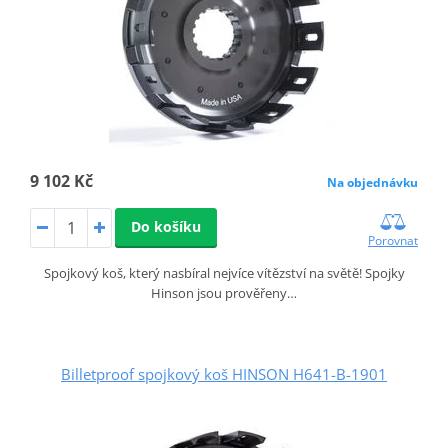
9 102 Kč
Na objednávku
Do košíku
Porovnat
Spojkový koš, který nasbíral nejvíce vítězství na světě! Spojky
Hinson jsou prověřeny…
Billetproof spojkový koš HINSON H641-B-1901