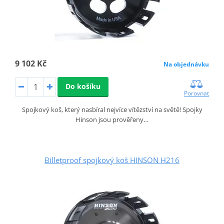
9 102 Kč
Na objednávku
Do košíku
Porovnat
Spojkový koš, který nasbíral nejvíce vítězství na světě! Spojky
Hinson jsou prověřeny…
Billetproof spojkový koš HINSON H216