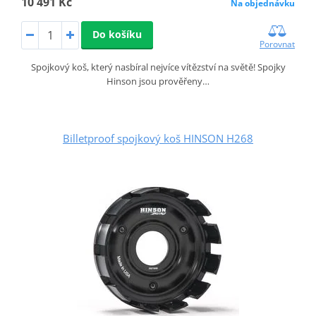
10 491 Kč
Na objednávku
Do košíku
Porovnat
Spojkový koš, který nasbíral nejvíce vítězství na světě! Spojky
Hinson jsou prověřeny…
Billetproof spojkový koš HINSON H268