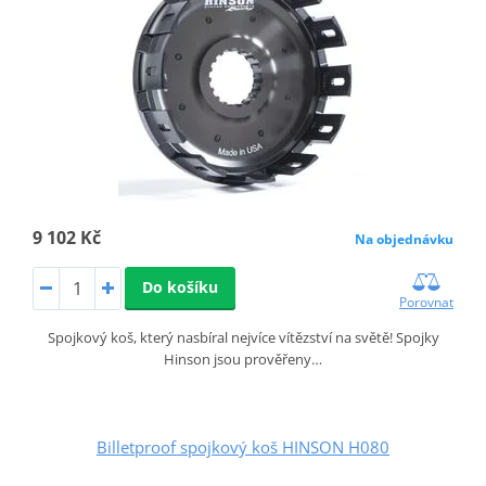
9 102 Kč
Na objednávku
Do košíku
Porovnat
Spojkový koš, který nasbíral nejvíce vítězství na světě! Spojky
Hinson jsou prověřeny…
Billetproof spojkový koš HINSON H080