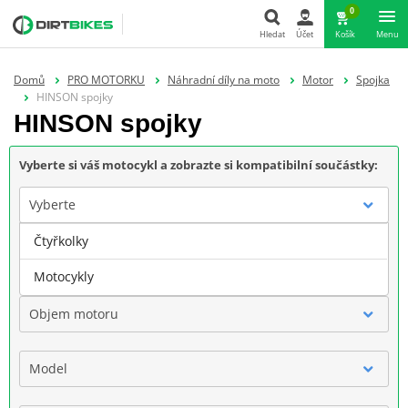
0
Hledat
Účet
Košík
Menu
Hledat
Domů
PRO MOTORKU
Náhradní díly na moto
Motor
Spojka
HINSON spojky
HINSON spojky
Vyberte si váš motocykl a zobrazte si kompatibilní součástky:
Vyberte
Čtyřkolky
Značka
Motocykly
Objem motoru
Model