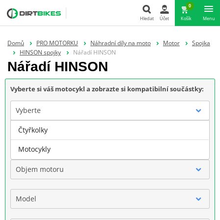
0
Hledat
Účet
Košík
Menu
Hledat
Domů
PRO MOTORKU
Náhradní díly na moto
Motor
Spojka
HINSON spojky
Nářadí HINSON
Nářadí HINSON
Vyberte si váš motocykl a zobrazte si kompatibilní součástky:
Vyberte
Čtyřkolky
Značka
Motocykly
Objem motoru
Model