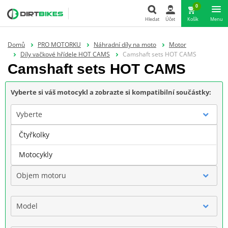
0
Hledat
Účet
Košík
Menu
Hledat
Domů
PRO MOTORKU
Náhradní díly na moto
Motor
Díly vačkové hřídele HOT CAMS
Camshaft sets HOT CAMS
Camshaft sets HOT CAMS
Vyberte si váš motocykl a zobrazte si kompatibilní součástky:
Vyberte
Čtyřkolky
Značka
Motocykly
Objem motoru
Model