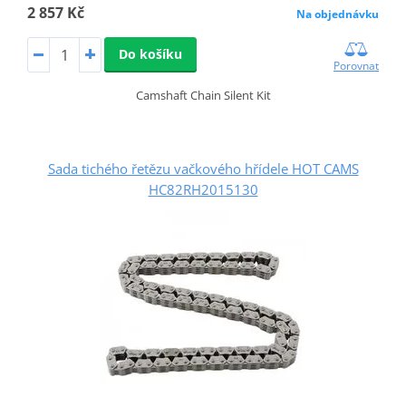
2 857 Kč
Na objednávku
Do košíku
Porovnat
Camshaft Chain Silent Kit
Sada tichého řetězu vačkového hřídele HOT CAMS
HC82RH2015130