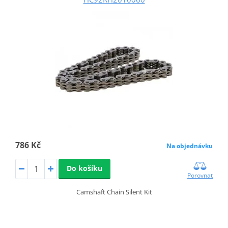
786 Kč
Na objednávku
Do košíku
Porovnat
Camshaft Chain Silent Kit