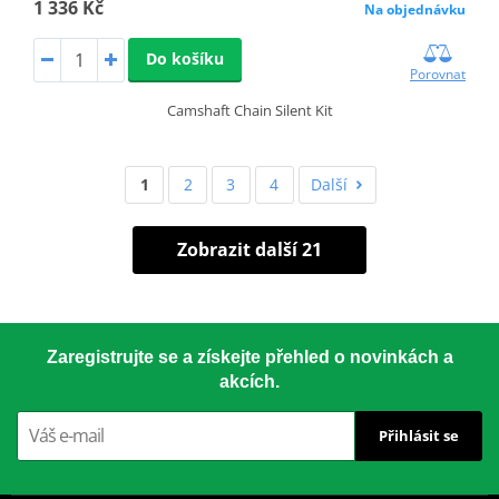
1 336 Kč
Na objednávku
Do košíku
Porovnat
Camshaft Chain Silent Kit
1
2
3
4
Další
Zobrazit další 21
Zaregistrujte se a získejte přehled o novinkách a
akcích.
Přihlásit se