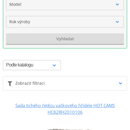
Model
Rok výroby
Vyhledat
Zobrazit filtraci
Sada tichého řetězu vačkového hřídele HOT CAMS
HC82RH2010106