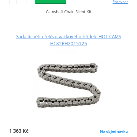
Porovnat
Camshaft Chain Silent Kit
Sada tichého řetězu vačkového hřídele HOT CAMS
HC82RH2015126
1 363 Kč
Na objednávku