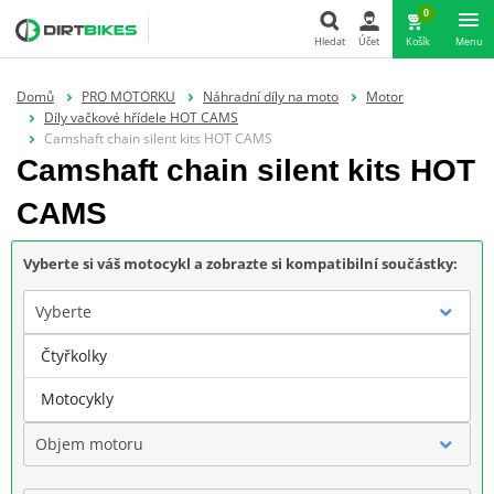
0
Hledat
Účet
Košík
Menu
Hledat
Domů
PRO MOTORKU
Náhradní díly na moto
Motor
Díly vačkové hřídele HOT CAMS
Camshaft chain silent kits HOT CAMS
Camshaft chain silent kits HOT
CAMS
Vyberte si váš motocykl a zobrazte si kompatibilní součástky:
Vyberte
Čtyřkolky
Značka
Motocykly
Objem motoru