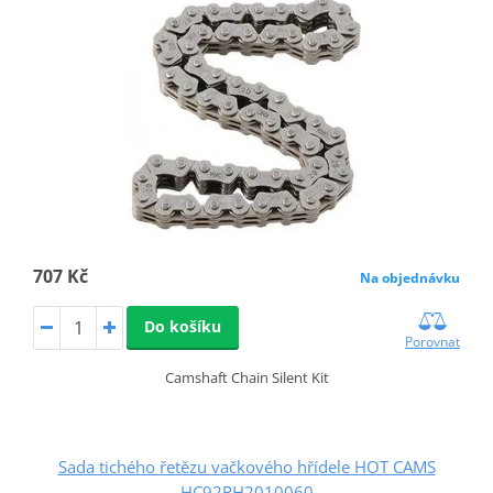
707 Kč
Na objednávku
Do košíku
Porovnat
Camshaft Chain Silent Kit
Sada tichého řetězu vačkového hřídele HOT CAMS
HC92RH2010060