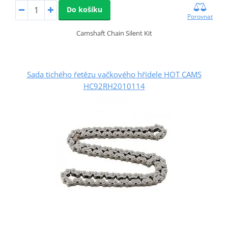
Do košíku
Porovnat
Camshaft Chain Silent Kit
Sada tichého řetězu vačkového hřídele HOT CAMS
HC92RH2010114