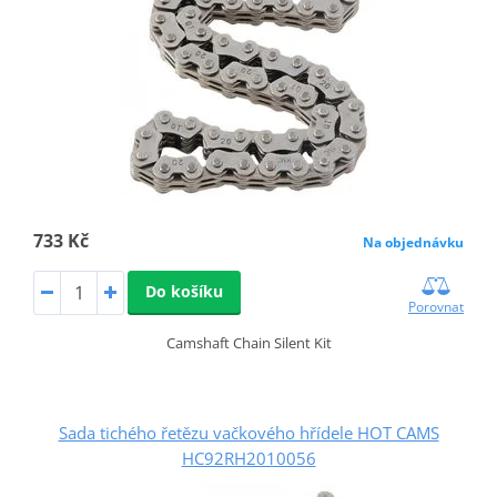
733 Kč
Na objednávku
Do košíku
Porovnat
Camshaft Chain Silent Kit
Sada tichého řetězu vačkového hřídele HOT CAMS
HC92RH2010056