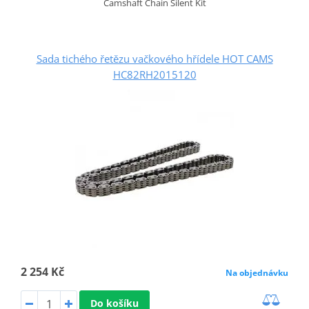
Camshaft Chain Silent Kit
Sada tichého řetězu vačkového hřídele HOT CAMS
HC82RH2015120
2 254 Kč
Na objednávku
Do košíku