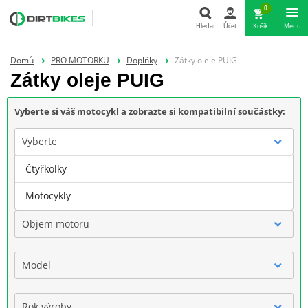
0
Hledat
Účet
Košík
Menu
Hledat
Domů
PRO MOTORKU
Doplňky
Zátky oleje PUIG
Zátky oleje PUIG
Vyberte si váš motocykl a zobrazte si kompatibilní součástky:
Vyberte
Čtyřkolky
Značka
Motocykly
Objem motoru
Model
Rok výroby