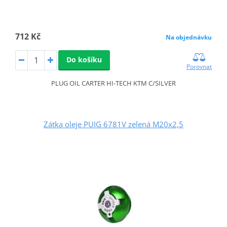
712 Kč
Na objednávku
Do košíku
Porovnat
PLUG OIL CARTER HI-TECH KTM C/SILVER
Zátka oleje PUIG 6781V zelená M20x2,5