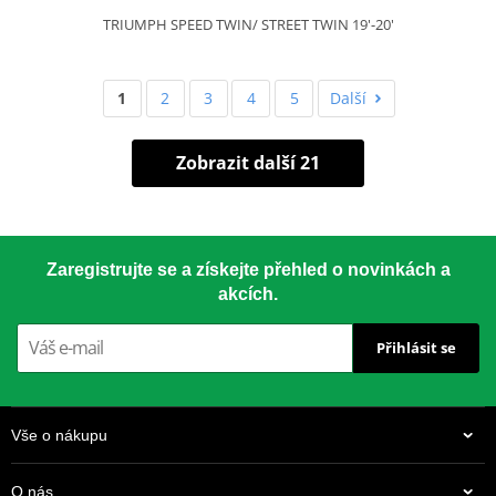
TRIUMPH SPEED TWIN/ STREET TWIN 19'-20'
1
2
3
4
5
Další
Zobrazit další 21
Zaregistrujte se a získejte přehled o novinkách a
akcích.
Přihlásit se
Vše o nákupu
O nás