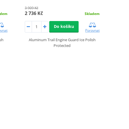
3 909 Kč
2 736 Kč
adem
Skladem
Do košíku
ovnat
Porovnat
sh
Aluminum Trail Engine Guard Ice Polish
Protected