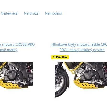
Nejlevnější
Nejdražší
Nejnovější
yty motoru CROSS-PRO
Hliníkové kryty motoru lesklé CR
ově matný
PRO Ledový leštěný povrch
SLEVA 30%