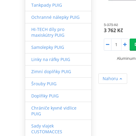
Tankpady PUIG
Ochranné nálepky PUIG
5 375 Kč
HI-TECH díly pro
3 762 Kč
maxiskútry PUIG
Samolepky PUIG
Aluminum 
Linky na ráfky PUIG
Zimní doplňky PUIG
Nahoru
Šrouby PUIG
Doplňky PUIG
Chrániče kyvné vidlice
PUIG
Sady vlajek
CUSTOMACCES