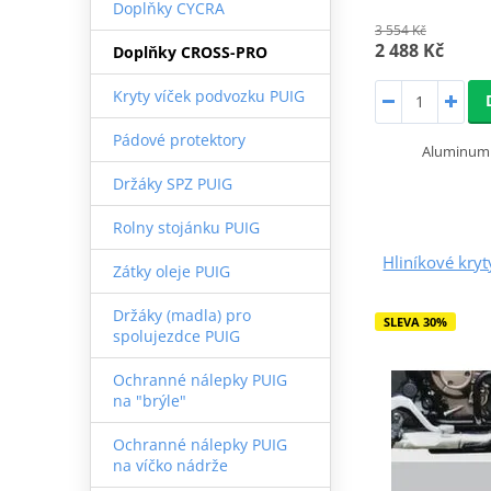
Doplňky CYCRA
3 554 Kč
2 488 Kč
Doplňky CROSS-PRO
Kryty víček podvozku PUIG
Pádové protektory
Aluminum 
Držáky SPZ PUIG
Rolny stojánku PUIG
Hliníkové kr
Zátky oleje PUIG
Držáky (madla) pro
SLEVA 30%
spolujezdce PUIG
Ochranné nálepky PUIG
na "brýle"
Ochranné nálepky PUIG
na víčko nádrže