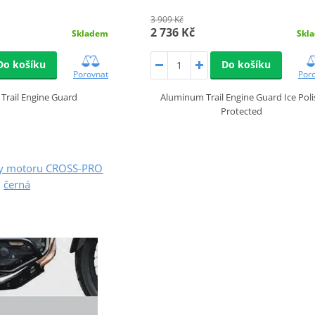
3 909 Kč
2 736 Kč
Skladem
Skl
Do košíku
Do košíku
Porovnat
Por
Trail Engine Guard
Aluminum Trail Engine Guard Ice Poli
Protected
yty motoru CROSS-PRO
černá