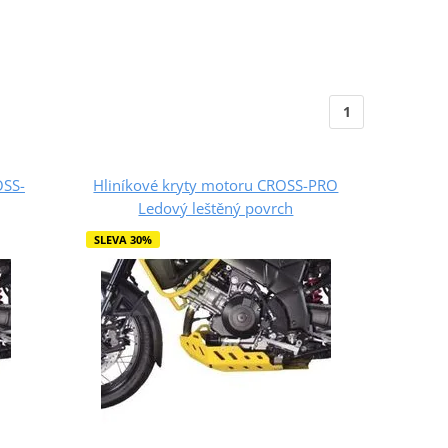
1
OSS-
Hliníkové kryty motoru CROSS-PRO
Ledový leštěný povrch
SLEVA 30%