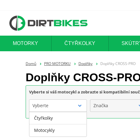
MOTORKY
ČTYŘKOLKY
SKÚTR
Domů
PRO MOTORKU
Doplňky
Doplňky CROSS-PRO
Doplňky CROSS-PR
Vyberte si váš motocykl a zobrazte si kompatibilní sou
Vyberte
Značka
Čtyřkolky
Motocykly