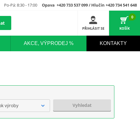
Po-Pá: 8:30 - 17:00
Opava +420 733 537 099 / Hlučín +420 734 541 648
0
at
PŘIHLÁSIT SE
KOŠÍK
AKCE, VÝPRODEJ %
KONTAKTY
Vyhledat
ok výroby