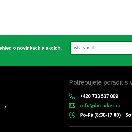
přehled o novinkách a akcích.
Potřebujete poradit s
+420 733 537 099
info@dirtbikes.cz
ejny
Po-Pá (8:30-17:00) | So