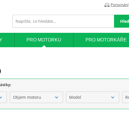
Porovnání
Hled
Y
PRO MOTORKU
PRO MOTORKÁŘE
O
částky:
Objem motoru
Model
R