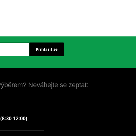
Přihlásit se
 výběrem? Neváhejte se zeptat:
 (8:30-12:00)