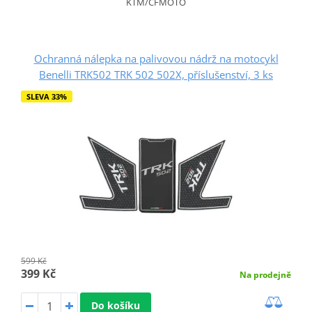
KTM/CFMOTO
Ochranná nálepka na palivovou nádrž na motocykl
Benelli TRK502 TRK 502 502X, příslušenství, 3 ks
SLEVA 33%
599 Kč
399 Kč
Na prodejně
Do košíku