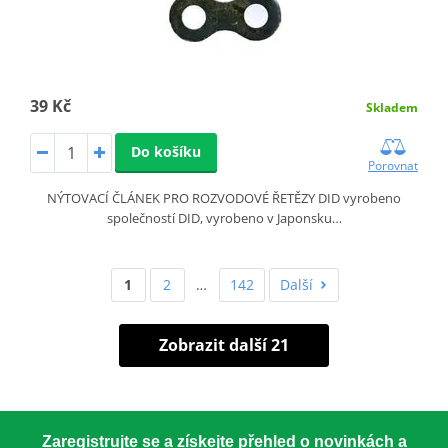
39 Kč
Skladem
Do košíku
Porovnat
NÝTOVACÍ ČLÁNEK PRO ROZVODOVÉ ŘETĚZY DID vyrobeno
společností DID, vyrobeno v Japonsku…
1
2
…
142
Další
Zobrazit další 21
Zaregistrujte se a získejte přehled o novinkách a