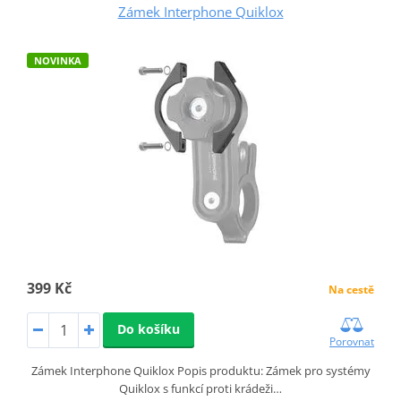
Zámek Interphone Quiklox
NOVINKA
399 Kč
Na cestě
Do košíku
Porovnat
Zámek Interphone Quiklox Popis produktu: Zámek pro systémy
Quiklox s funkcí proti krádeži…