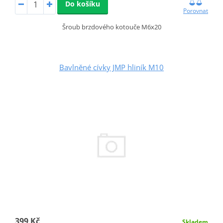
Do košíku
Porovnat
Šroub brzdového kotouče M6x20
Bavlněné cívky JMP hliník M10
399 Kč
Skladem