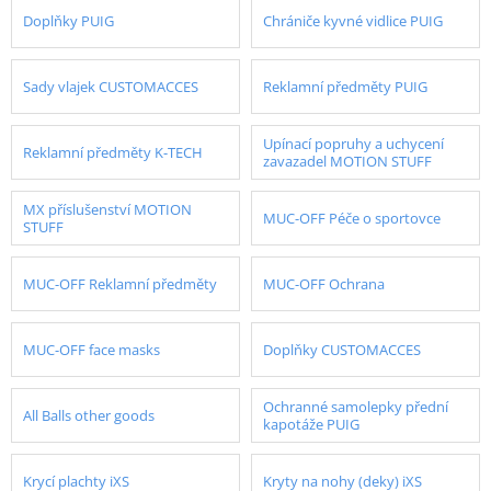
Doplňky PUIG
Chrániče kyvné vidlice PUIG
Sady vlajek CUSTOMACCES
Reklamní předměty PUIG
Upínací popruhy a uchycení
Reklamní předměty K-TECH
zavazadel MOTION STUFF
MX příslušenství MOTION
MUC-OFF Péče o sportovce
STUFF
MUC-OFF Reklamní předměty
MUC-OFF Ochrana
MUC-OFF face masks
Doplňky CUSTOMACCES
Ochranné samolepky přední
All Balls other goods
kapotáže PUIG
Krycí plachty iXS
Kryty na nohy (deky) iXS