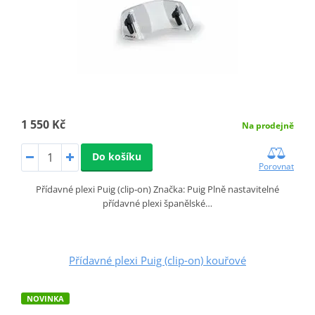
1 550 Kč
Na prodejně
Do košíku
Porovnat
Přídavné plexi Puig (clip‑on) Značka: Puig Plně nastavitelné
přídavné plexi španělské…
Přídavné plexi Puig (clip‑on) kouřové
NOVINKA