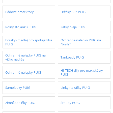
Pádové protektory
Držáky SPZ PUIG
Rolny stojánku PUIG
Zátky oleje PUIG
Držáky (madla) pro spolujezdce
Ochranné nálepky PUIG na
PUIG
"brýle"
Ochranné nálepky PUIG na
Tankpady PUIG
víčko nádrže
HI-TECH díly pro maxiskútry
Ochranné nálepky PUIG
PUIG
Samolepky PUIG
Linky na ráfky PUIG
Zimní doplňky PUIG
Šrouby PUIG