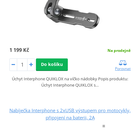
1 199 Kč
Na prodejně
Do košíku
Porovnat
Úchyt Interphone QUIKLOX na víčko nádobky Popis produktu:
Úchyt Interphone QUIKLOX s…
Nabíječka Interphone s 2xUSB výstupem pro motocykly,
připojení na baterii, 2A