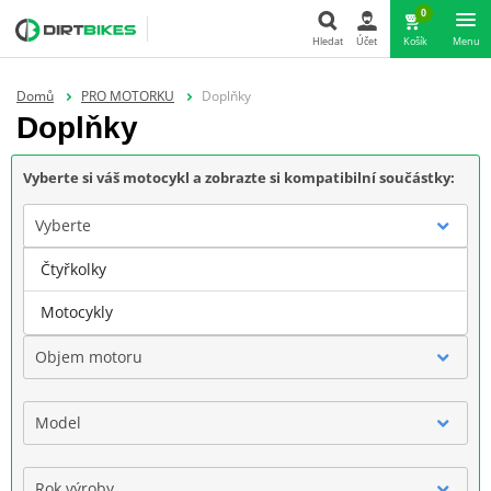
0
Hledat
Účet
Košík
Menu
Hledat
Domů
PRO MOTORKU
Doplňky
Doplňky
Vyberte si váš motocykl a zobrazte si kompatibilní součástky:
Vyberte
Čtyřkolky
Značka
Motocykly
Objem motoru
Model
Rok výroby