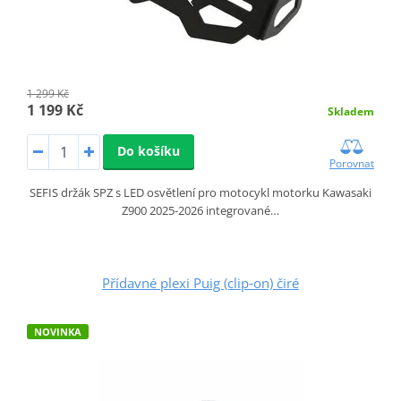
1 299 Kč
1 199 Kč
Skladem
Do košíku
Porovnat
SEFIS držák SPZ s LED osvětlení pro motocykl motorku Kawasaki
Z900 2025-2026 integrované…
Přídavné plexi Puig (clip‑on) čiré
NOVINKA