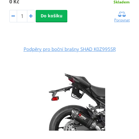
0 Kč
Skladem
Do košíku
Porovnat
Podpěry pro boční brašny SHAD K0Z995SR