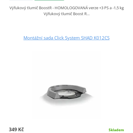
Výfukový tlumič BoostR - HOMOLOGOVANÁ verze +3 PS a -1,5 kg
Výfukový tlumič Boost R…
Montážní sada Click System SHAD K012CS
349 Kč
Skladem