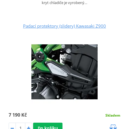
kryt chladiče je vyrobený…
Padací protektory (slidery) Kawasaki Z900
7 190 Kč
Skladem
Do košíku