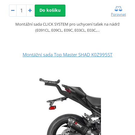
Do košíku
Porovnat
Montážní sada CLICK SYSTEM pro uchycení tašek na nádrž
(E091CL, E09CL, E09C, E03CL, E03C,…
Montážní sada Top Master SHAD K0Z995ST