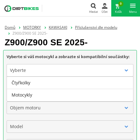
0
Hledat
Účet
Košík
Menu
Hledat
Domů
MOTORKY
KAWASAKI
Příslušenství dle modelu
Z900/Z900 SE 2025-
Z900/Z900 SE 2025-
Vyberte si váš motocykl a zobrazte si kompatibilní součástky:
Vyberte
Čtyřkolky
Značka
Motocykly
Objem motoru
Model