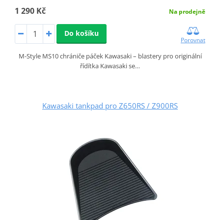
1 290 Kč
Na prodejně
Do košíku
Porovnat
M-Style MS10 chrániče páček Kawasaki – blastery pro originální
řídítka Kawasaki se…
Kawasaki tankpad pro Z650RS / Z900RS