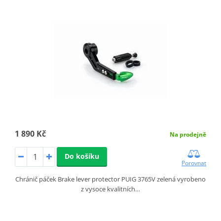
1 890 Kč
Na prodejně
Do košíku
Porovnat
Chránič páček Brake lever protector PUIG 3765V zelená vyrobeno
z vysoce kvalitních…