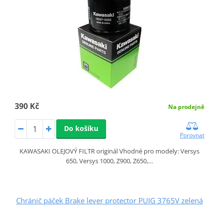
390 Kč
Na prodejně
Do košíku
Porovnat
KAWASAKI OLEJOVÝ FILTR originál Vhodné pro modely: Versys
650, Versys 1000, Z900, Z650,…
Chránič páček Brake lever protector PUIG 3765V zelená