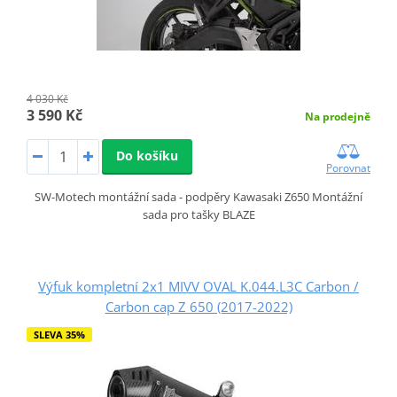
4 030 Kč
3 590 Kč
Na prodejně
Do košíku
Porovnat
SW-Motech montážní sada - podpěry Kawasaki Z650 Montážní
sada pro tašky BLAZE
Výfuk kompletní 2x1 MIVV OVAL K.044.L3C Carbon /
Carbon cap Z 650 (2017-2022)
SLEVA 35%