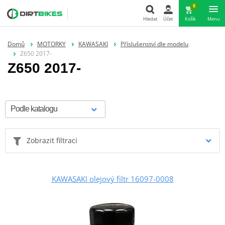
0
Hledat
Účet
Košík
Menu
Hledat
Domů
MOTORKY
KAWASAKI
Příslušenství dle modelu
Z650 2017-
Z650 2017-
Zobrazit filtraci
KAWASAKI olejový filtr 16097-0008