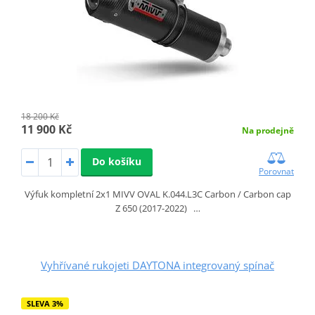
18 200 Kč
11 900 Kč
Na prodejně
Do košíku
Porovnat
Výfuk kompletní 2x1 MIVV OVAL K.044.L3C Carbon / Carbon cap
Z 650 (2017-2022) …
Vyhřívané rukojeti DAYTONA integrovaný spínač
SLEVA 3%