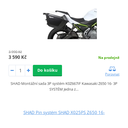
3 990 Kč
3 590 Kč
Na prodejně
Do košíku
Porovnat
SHAD Montážní sada 3P systém K0Z667IF Kawasaki Z650 16- 3P
SYSTÉM Jedna z…
SHAD Pin systém SHAD X025PS Z650 16-