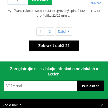
Porovnat
Vyhřívané rukojeti Koso HG13 integrovaný spínač 130mm HG-13
pro řídítka 22/25 mm,s…
1
2
Další
Zobrazit další 21
Zaregistrujte se a získejte přehled o novinkách a
akcích.
Přihlásit se
Vše o nákupu