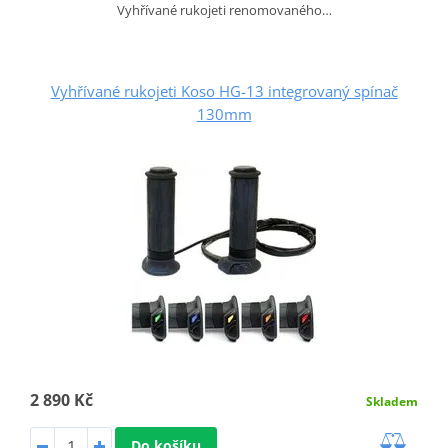
Vyhřívané rukojeti renomovaného…
Vyhřívané rukojeti Koso HG-13 integrovaný spínač
130mm
2 890 Kč
Skladem
Do košíku