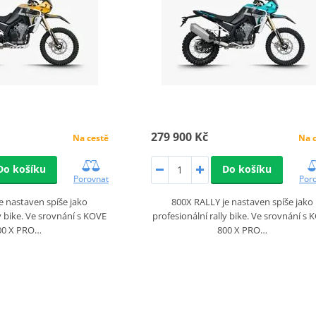
279 900 Kč
Na cestě
Na 
Do košíku
Do košíku
Porovnat
Por
e nastaven spíše jako
800X RALLY je nastaven spíše jako
ly bike. Ve srovnání s KOVE
profesionální rally bike. Ve srovnání s
00 X PRO…
800 X PRO…