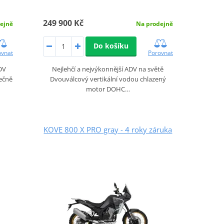
249 900 Kč
ejně
Na prodejně
Do košíku
ovnat
Porovnat
DV
Nejlehčí a nejvýkonnější ADV na světě
nečně
Dvouválcový vertikální vodou chlazený
motor DOHC…
KOVE 800 X PRO gray - 4 roky záruka