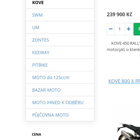
KOVE
239 900 Kč
SWM
UM
ZONTES
KOVE 450 RALLY
motocykl, o které
KEEWAY
PITBIKE
MOTO do 125ccm
KOVE 800 X PR
BAZAR MOTO
MOTO IHNED K ODBĚRU
PŮJČOVNA MOTO
CENA