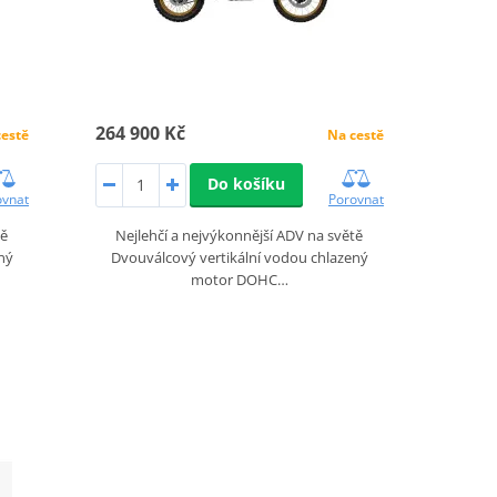
264 900 Kč
cestě
Na cestě
Do košíku
ovnat
Porovnat
tě
Nejlehčí a nejvýkonnější ADV na světě
ný
Dvouválcový vertikální vodou chlazený
motor DOHC…