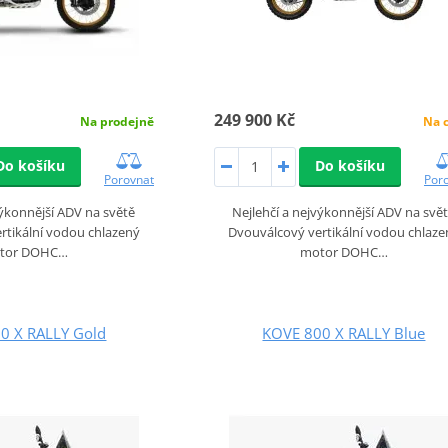
249 900 Kč
Na 
Na prodejně
Do košíku
Do košíku
Por
Porovnat
Nejlehčí a nejvýkonnější ADV na svě
výkonnější ADV na světě
Dvouválcový vertikální vodou chlaze
rtikální vodou chlazený
motor DOHC…
tor DOHC…
0 X RALLY Gold
KOVE 800 X RALLY Blue