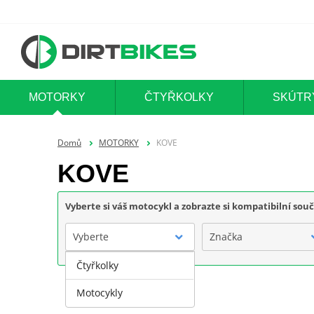
MOTORKY
ČTYŘKOLKY
SKÚTR
Domů
MOTORKY
KOVE
KOVE
Vyberte si váš motocykl a zobrazte si kompatibilní sou
Vyberte
Značka
Čtyřkolky
Motocykly