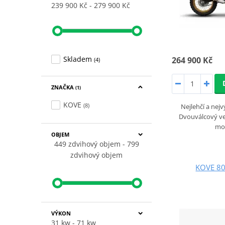
239 900 Kč
279 900 Kč
Skladem
264 900 Kč
(4)
ZNAČKA
(1)
KOVE
(8)
Nejlehčí a nej
Dvouválcový ve
mo
OBJEM
449 zdvihový objem
799
zdvihový objem
KOVE 80
VÝKON
31 kw
71 kw