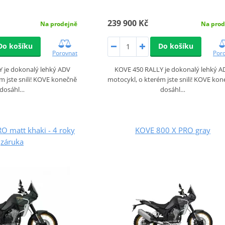
239 900 Kč
Na prodejně
Na prod
Do košíku
Do košíku
Porovnat
Por
 je dokonalý lehký ADV
KOVE 450 RALLY je dokonalý lehký A
m jste snili! KOVE konečně
motocykl, o kterém jste snili! KOVE ko
dosáhl…
dosáhl…
O matt khaki - 4 roky
KOVE 800 X PRO gray
záruka