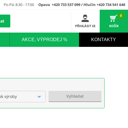
Po-Pá: 8:30 - 17:00
Opava +420 733 537 099 / Hlučín +420 734 541 648
0
at
PŘIHLÁSIT SE
KOŠÍK
AKCE, VÝPRODEJ %
KONTAKTY
Vyhledat
ok výroby