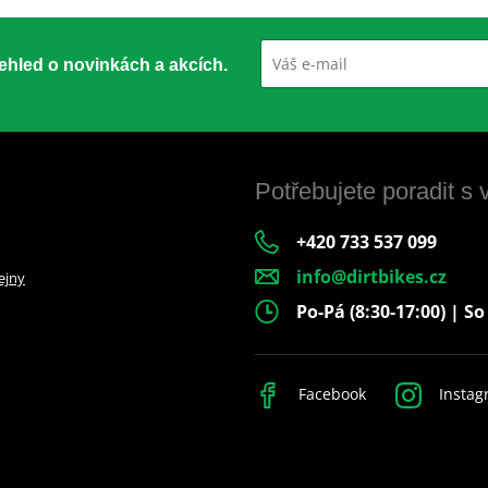
přehled o novinkách a akcích.
Potřebujete poradit s
+420 733 537 099
info@dirtbikes.cz
ejny
Po-Pá (8:30-17:00) | So
Facebook
Instag