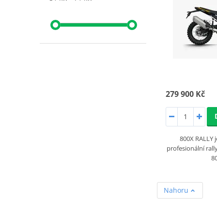
279 900 Kč
800X RALLY j
profesionální ral
8
Nahoru