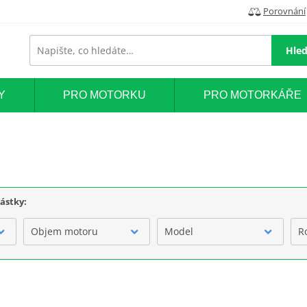
Porovnání
Hled
Y
PRO MOTORKU
PRO MOTORKÁŘE
částky:
Objem motoru
Model
R