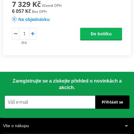
7 329 Kč
Včetně DPH
6 057 Kč
Bez DPH
Na objednávku
Do košíku
(ks)
Zaregistrujte se a získejte přehled o novinkách a
akcích.
Přihlásit se
Vše o nákupu