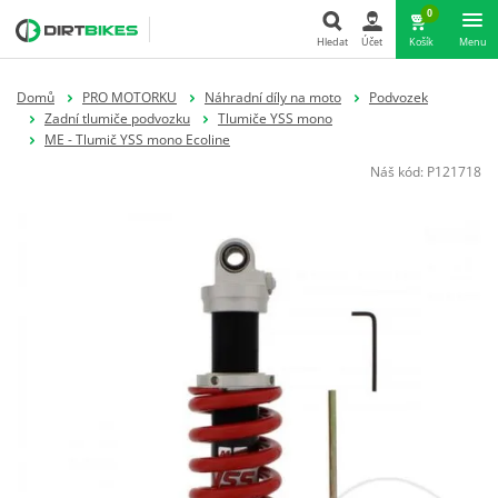
0
Hledat
Účet
Košík
Menu
Hledat
Domů
PRO MOTORKU
Náhradní díly na moto
Podvozek
Zadní tlumiče podvozku
Tlumiče YSS mono
ME - Tlumič YSS mono Ecoline
Náš kód:
P121718