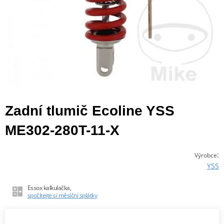
Zadní tlumič Ecoline YSS
ME302-280T-11-X
:
Výrobce
YSS
Essox kalkulačka,
spočítejte si měsíční splátky