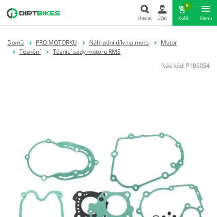
0
Hledat
Účet
Košík
Menu
Hledat
Domů
PRO MOTORKU
Náhradní díly na moto
Motor
Těsnění
Těsnící sady motoru RMS
Náš kód:
P105054