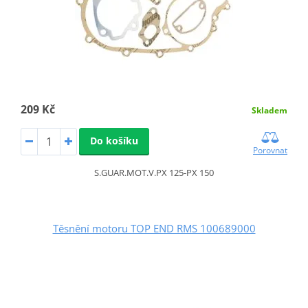
209 Kč
Skladem
Do košíku
Porovnat
S.GUAR.MOT.V.PX 125-PX 150
Těsnění motoru TOP END RMS 100689000