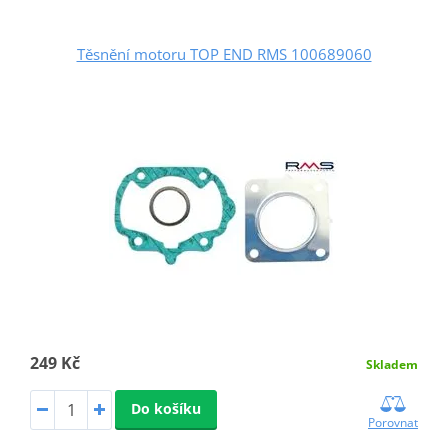
Těsnění motoru TOP END RMS 100689060
249 Kč
Skladem
Do košíku
Porovnat