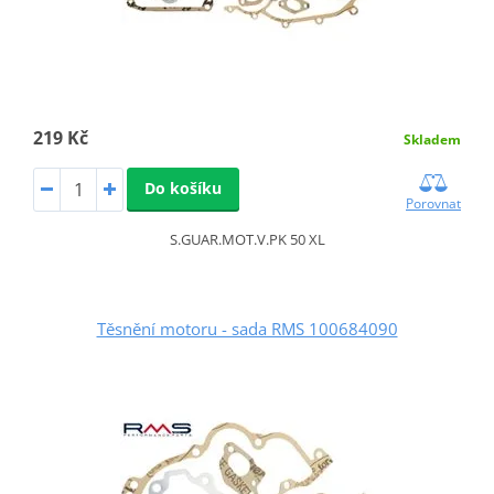
219 Kč
Skladem
Do košíku
Porovnat
S.GUAR.MOT.V.PK 50 XL
Těsnění motoru - sada RMS 100684090