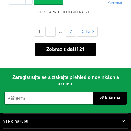
Porovnat
KIT GUARN.T.CILIN.GILERA 50 LC
1
2
…
7
Další
Zobrazit další 21
Zaregistrujte se a získejte přehled o novinkách a
akcích.
Přihlásit se
Vše o nákupu