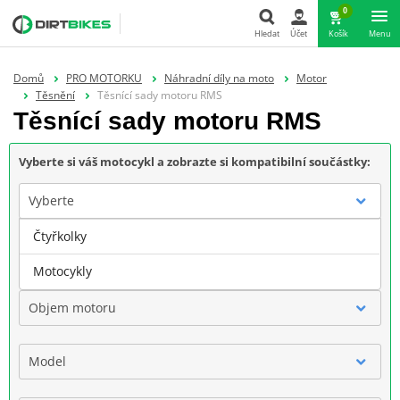
0
Hledat
Účet
Košík
Menu
Hledat
Domů
PRO MOTORKU
Náhradní díly na moto
Motor
Těsnění
Těsnící sady motoru RMS
Těsnící sady motoru RMS
Vyberte si váš motocykl a zobrazte si kompatibilní součástky:
Vyberte
Čtyřkolky
Značka
Motocykly
Objem motoru
Model