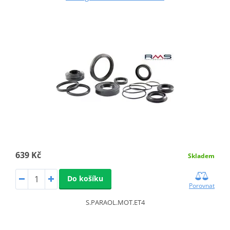
639 Kč
Skladem
Do košíku
Porovnat
S.PARAOL.MOT.ET4