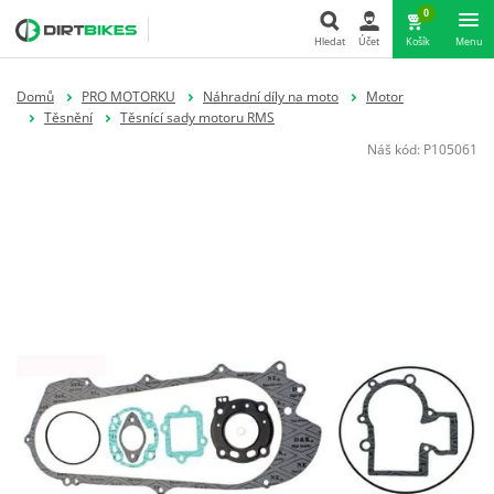
0
Hledat
Účet
Košík
Menu
Hledat
Domů
PRO MOTORKU
Náhradní díly na moto
Motor
Těsnění
Těsnící sady motoru RMS
Náš kód:
P105061