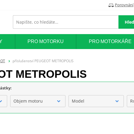
Porovnání
Hled
Y
PRO MOTORKU
PRO MOTORKÁŘE
EOT
příslušenství PEUGEOT METROPOLIS
GEOT METROPOLIS
částky:
Objem motoru
Model
R