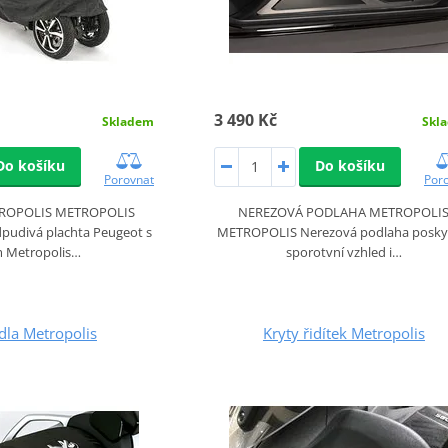
3 490 Kč
Skladem
Skl
Do košíku
Do košíku
Porovnat
Por
ROPOLIS METROPOLIS
NEREZOVÁ PODLAHA METROPOLI
dpudivá plachta Peugeot s
METROPOLIS Nerezová podlaha posky
m Metropolis…
sporotvní vzhled i…
dla Metropolis
Kryty řidítek Metropolis