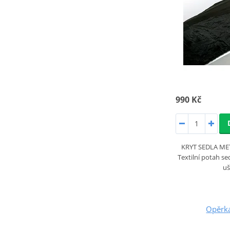
990 Kč
KRYT SEDLA M
Textilní potah se
uš
Opěrka