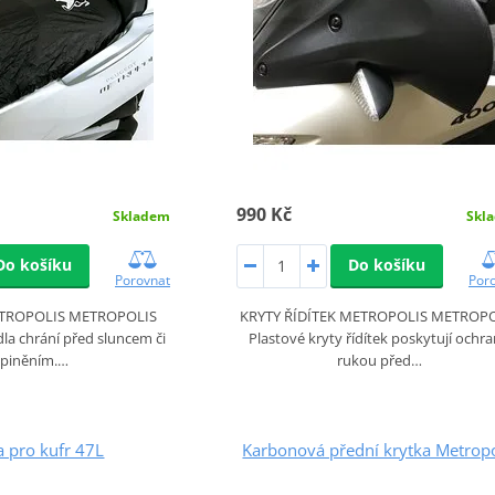
990 Kč
Skladem
Skl
Do košíku
Do košíku
Porovnat
Por
ETROPOLIS METROPOLIS
KRYTY ŘÍDÍTEK METROPOLIS METROP
dla chrání před sluncem či
Plastové kryty řídítek poskytují ochr
piněním.…
rukou před…
 pro kufr 47L
Karbonová přední krytka Metropo