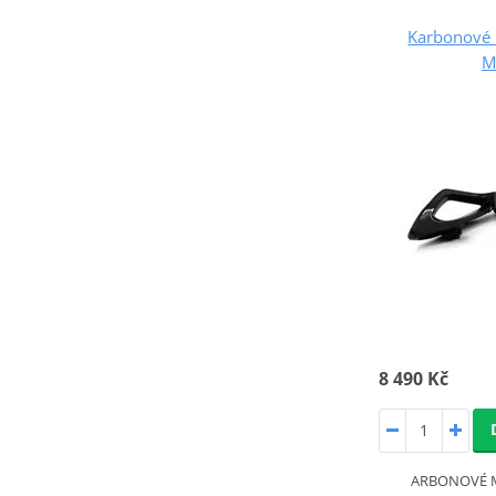
Karbonové 
M
8 490 Kč
ARBONOVÉ 