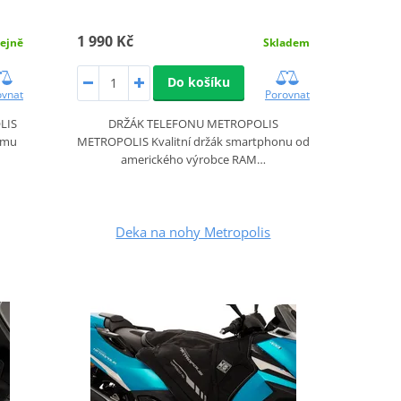
1 990 Kč
ejně
Skladem
Do košíku
ovnat
Porovnat
LIS
DRŽÁK TELEFONU METROPOLIS
nímu
METROPOLIS Kvalitní držák smartphonu od
amerického výrobce RAM…
Deka na nohy Metropolis