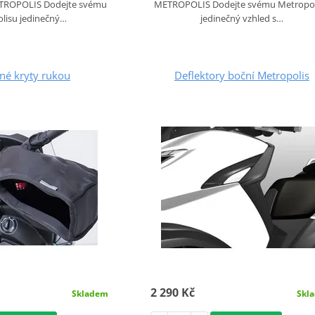
METROPOLIS Dodejte svému Metropol
ROPOLIS Dodejte svému
jedinečný vzhled s…
lisu jedinečný…
né kryty rukou
Deflektory boční Metropolis
2 290 Kč
Skladem
Skl