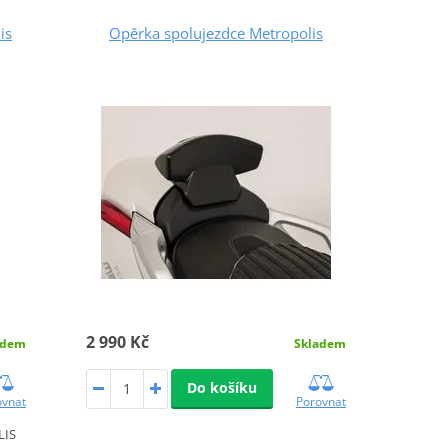
is
Opěrka spolujezdce Metropolis
2 990 Kč
adem
Skladem
Do košíku
ovnat
Porovnat
LIS