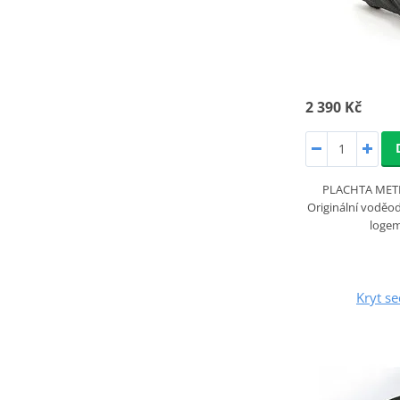
2 390 Kč
PLACHTA MET
Originální voděo
loge
Kryt se