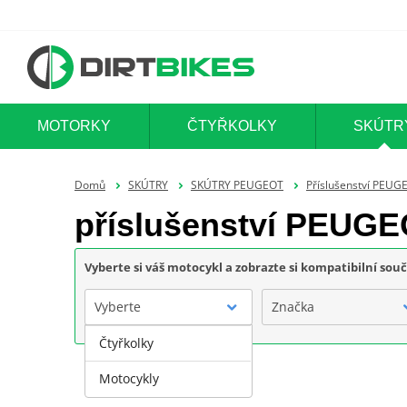
MOTORKY
ČTYŘKOLKY
SKÚTR
Domů
SKÚTRY
SKÚTRY PEUGEOT
Příslušenství PEUG
příslušenství PEU
Vyberte si váš motocykl a zobrazte si kompatibilní sou
Vyberte
Značka
Čtyřkolky
Motocykly