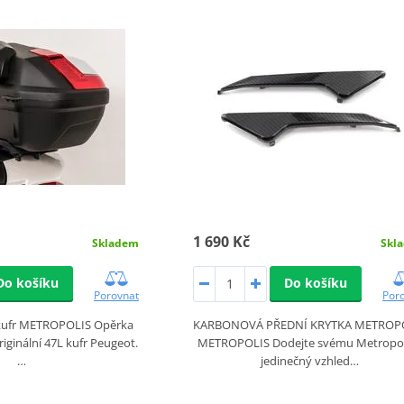
1 690 Kč
Skladem
Skl
Do košíku
Do košíku
Porovnat
Por
 kufr METROPOLIS Opěrka
KARBONOVÁ PŘEDNÍ KRYTKA METROP
riginální 47L kufr Peugeot.
METROPOLIS Dodejte svému Metropol
…
jedinečný vzhled…