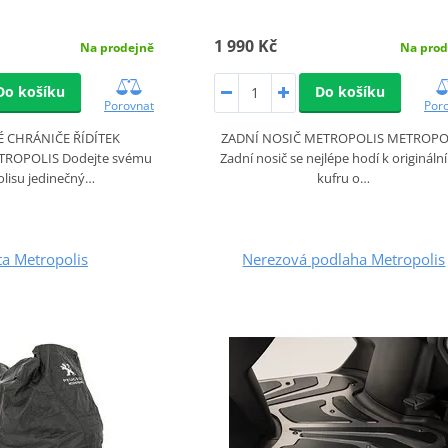
1 990 Kč
Na prod
Na prodejně
Do košíku
Do košíku
Por
Porovnat
ZADNÍ NOSIČ METROPOLIS METROPO
 CHRÁNIČE ŘÍDÍTEK
Zadní nosič se nejlépe hodí k originál
ROPOLIS Dodejte svému
kufru o…
lisu jedinečný…
ta Metropolis
Nerezová podlaha Metropolis