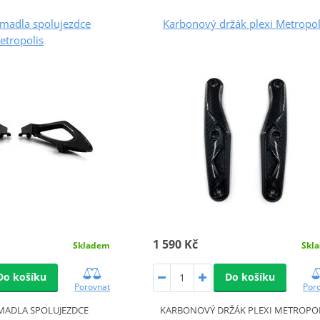
madla spolujezdce
Karbonový držák plexi Metropol
etropolis
1 590 Kč
Skl
Skladem
Do košíku
Do košíku
Por
Porovnat
KARBONOVÝ DRŽÁK PLEXI METROPO
MADLA SPOLUJEZDCE