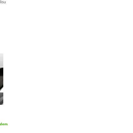
isu
adem