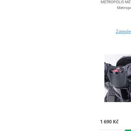
METROPOLIS MET
Metropo
Zateple
1 690 Kč