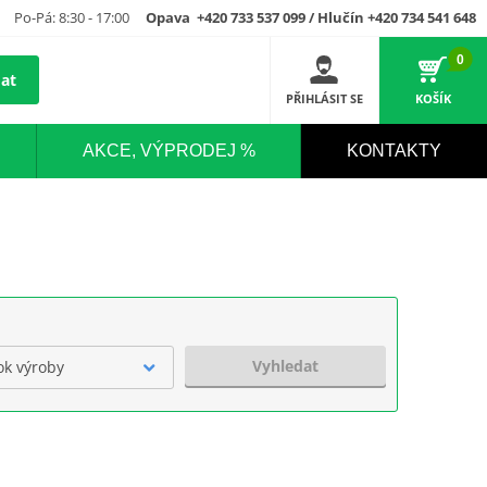
Po-Pá: 8:30 - 17:00
Opava +420 733 537 099 / Hlučín +420 734 541 648
0
at
PŘIHLÁSIT SE
KOŠÍK
AKCE, VÝPRODEJ %
KONTAKTY
Vyhledat
ok výroby