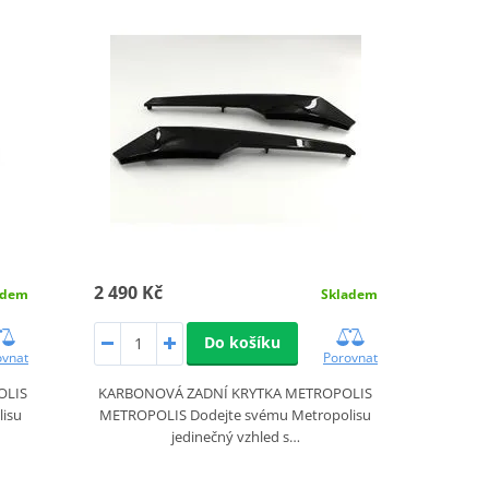
2 490 Kč
adem
Skladem
Do košíku
ovnat
Porovnat
OLIS
KARBONOVÁ ZADNÍ KRYTKA METROPOLIS
isu
METROPOLIS Dodejte svému Metropolisu
jedinečný vzhled s…