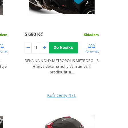
5 690 Kč
adem
Skladem
Do košíku
ovnat
Porovnat
S
DEKA NA NOHY METROPOLIS METROPOLIS
tuje
Hřejivá deka na nohy vám umožní
prodloužit si…
Kufr černý 47L