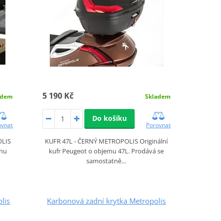
5 190 Kč
adem
Skladem
Do košíku
ovnat
Porovnat
OLIS
KUFR 47L - ČERNÝ METROPOLIS Originální
anu
kufr Peugeot o objemu 47L. Prodává se
samostatně…
lis
Karbonová zadní krytka Metropolis