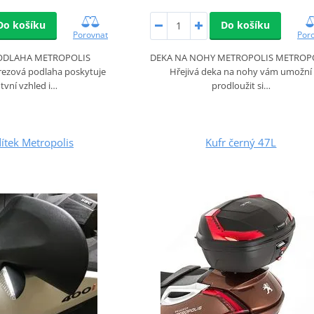
Do košíku
Do košíku
Porovnat
Por
ODLAHA METROPOLIS
DEKA NA NOHY METROPOLIS METROP
zová podlaha poskytuje
Hřejivá deka na nohy vám umožní
tvní vzhled i…
prodloužit si…
dítek Metropolis
Kufr černý 47L