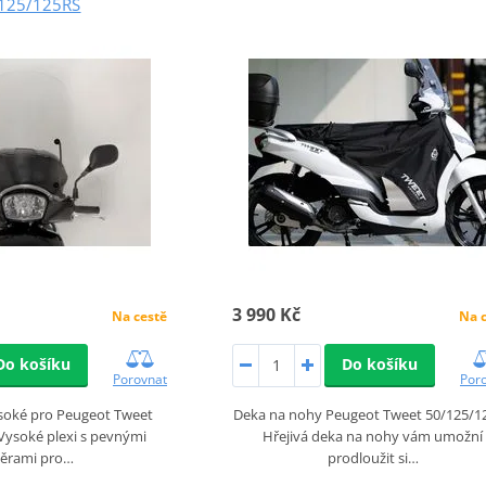
125/125RS
3 990 Kč
Na 
Na cestě
Do košíku
Do košíku
Por
Porovnat
Deka na nohy Peugeot Tweet 50/125/1
 vysoké pro Peugeot Tweet
Hřejivá deka na nohy vám umožní
Vysoké plexi s pevnými
prodloužit si…
pěrami pro…