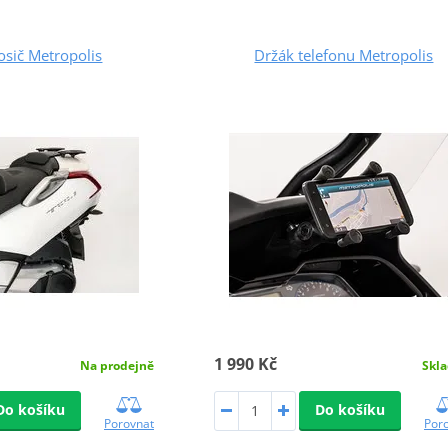
osič Metropolis
Držák telefonu Metropolis
1 990 Kč
Na prodejně
Skl
Do košíku
Do košíku
Porovnat
Por