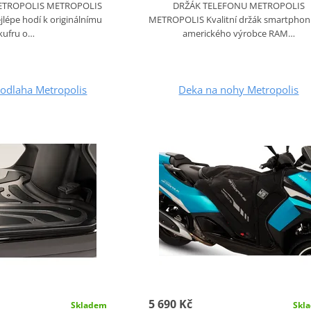
ETROPOLIS METROPOLIS
DRŽÁK TELEFONU METROPOLIS
ejlépe hodí k originálnímu
METROPOLIS Kvalitní držák smartphon
kufru o…
amerického výrobce RAM…
odlaha Metropolis
Deka na nohy Metropolis
5 690 Kč
Skladem
Skl