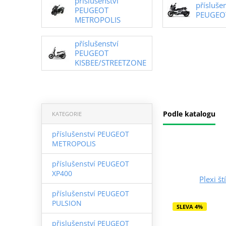
příslušenství
přísluše
PEUGEOT
PEUGEO
METROPOLIS
příslušenství
PEUGEOT
KISBEE/STREETZONE
Podle katalogu
KATEGORIE
příslušenství PEUGEOT
METROPOLIS
příslušenství PEUGEOT
XP400
Plexi š
příslušenství PEUGEOT
PULSION
SLEVA 4%
přislušenství PEUGEOT