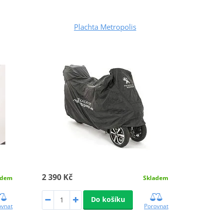
Plachta Metropolis
2 390 Kč
adem
Skladem
Do košíku
ovnat
Porovnat