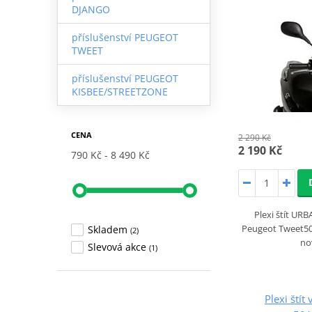
DJANGO
příslušenství PEUGEOT
TWEET
příslušenství PEUGEOT
KISBEE/STREETZONE
CENA
2 290 Kč
2 190 Kč
790 Kč
8 490 Kč
Plexi štít UR
Peugeot Tweet5
Skladem
(2)
no
Slevová akce
(1)
Plexi štít