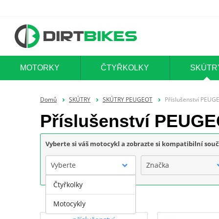
MOTORKY
ČTYŘKOLKY
SKÚTR
Domů
SKÚTRY
SKÚTRY PEUGEOT
Příslušenství PEUG
Příslušenství PEUG
Vyberte si váš motocykl a zobrazte si kompatibilní sou
Vyberte
Značka
Čtyřkolky
Motocykly