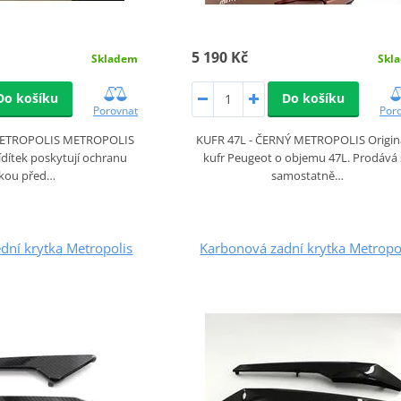
5 190 Kč
Skladem
Skl
Do košíku
Do košíku
Porovnat
Por
METROPOLIS METROPOLIS
KUFR 47L - ČERNÝ METROPOLIS Origin
řídítek poskytují ochranu
kufr Peugeot o objemu 47L. Prodává 
kou před…
samostatně…
dní krytka Metropolis
Karbonová zadní krytka Metropo