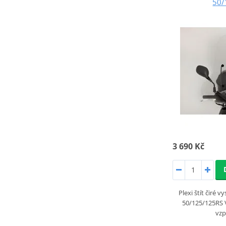
50/
3 690 Kč
Plexi štít čiré
50/125/125RS 
vz