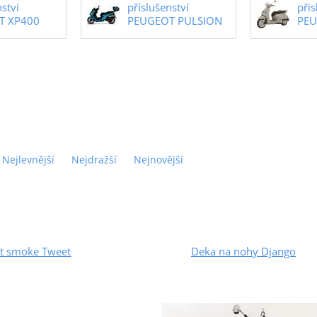
nství
příslušenství
přis
T XP400
PEUGEOT PULSION
PEU
Nejlevnější
Nejdražší
Nejnovější
tít smoke Tweet
Deka na nohy Django