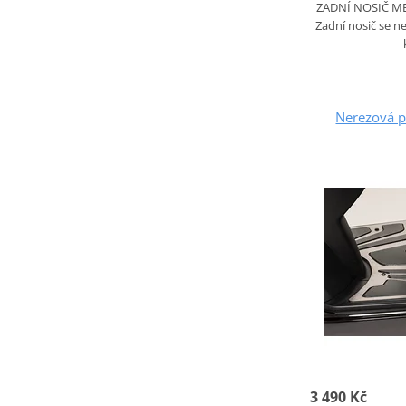
ZADNÍ NOSIČ M
Zadní nosič se n
Nerezová p
3 490 Kč