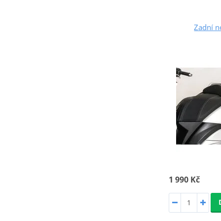
Zadní n
1 990 Kč