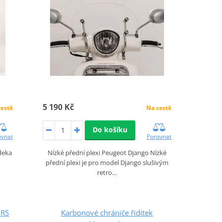
5 190 Kč
cestě
Na cestě
Do košíku
ovnat
Porovnat
deka
Nízké přední plexi Peugeot Django Nízké
přední plexi je pro model Django slušivým
retro…
5RS
Karbonové chrániče řidítek