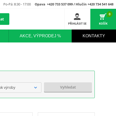
Po-Pá: 8:30 - 17:00
Opava +420 733 537 099 / Hlučín +420 734 541 648
0
at
PŘIHLÁSIT SE
KOŠÍK
AKCE, VÝPRODEJ %
KONTAKTY
Vyhledat
ok výroby