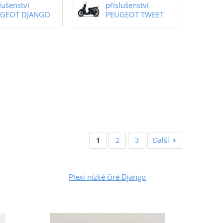
lušenství
příslušenství
GEOT DJANGO
PEUGEOT TWEET
1
2
3
Další
Plexi nízké čiré Django