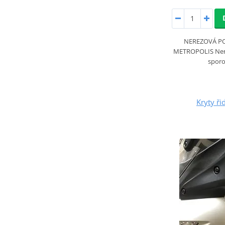
NEREZOVÁ P
METROPOLIS Nere
sporo
Kryty ři