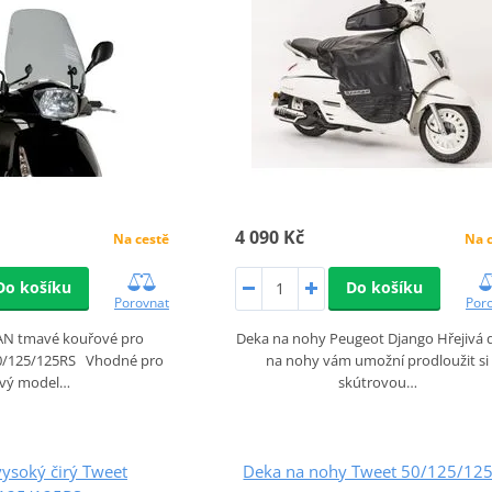
4 090 Kč
Na cestě
Na 
Do košíku
Do košíku
Porovnat
Por
BAN tmavé kouřové pro
Deka na nohy Peugeot Django Hřejivá 
0/125/125RS Vhodné pro
na nohy vám umožní prodloužit si
vý model…
skútrovou…
 vysoký čirý Tweet
Deka na nohy Tweet 50/125/12