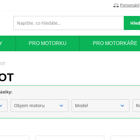
Porovnání
Hled
Y
PRO MOTORKU
PRO MOTORKÁŘE
EOT
EOT
částky:
Objem motoru
Model
R