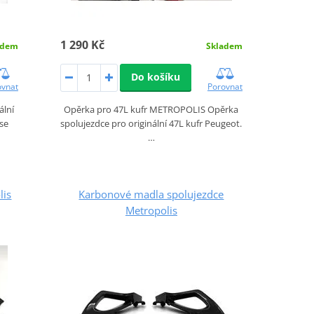
1 290 Kč
adem
Skladem
Do košíku
ovnat
Porovnat
ální
Opěrka pro 47L kufr METROPOLIS Opěrka
se
spolujezdce pro originální 47L kufr Peugeot.
…
lis
Karbonové madla spolujezdce
Metropolis