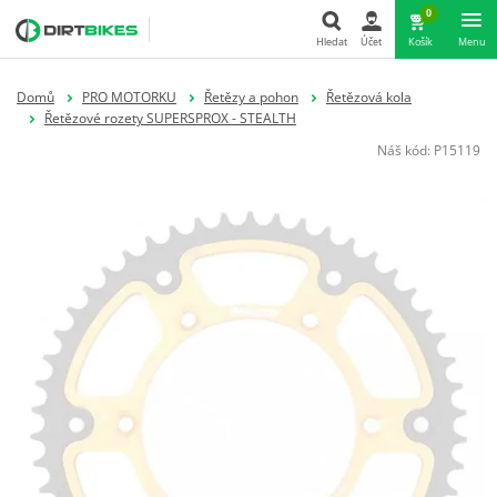
0
Hledat
Účet
Košík
Menu
Hledat
Domů
PRO MOTORKU
Řetězy a pohon
Řetězová kola
Řetězové rozety SUPERSPROX - STEALTH
Náš kód:
P15119