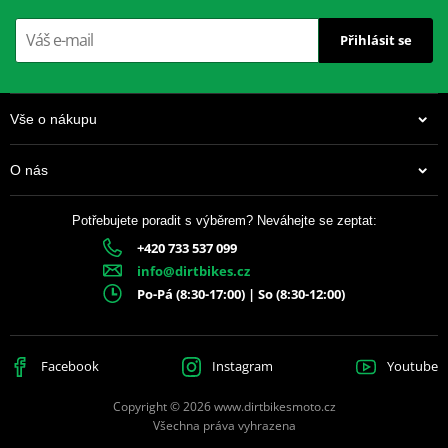
Přihlásit se
Unikátní tvar zubů
– delší životnost
Laserové výřezy
– nižší hmotnost
Vše o nákupu
Trojí zinkování
– ochrana proti korozi
O nás
Odlehčené části
– nižší rotační hmota
Potřebujete poradit s výběrem? Neváhejte se zeptat:
Černé provedení
– prémiový vzhled
+420 733 537 099
337 Kč
info@dirtbikes.cz
Skladem
Po-Pá (8:30-17:00) | So (8:30-12:00)
Facebook
Instagram
Youtube
Copyright © 2026 www.dirtbikesmoto.cz
Všechna práva vyhrazena