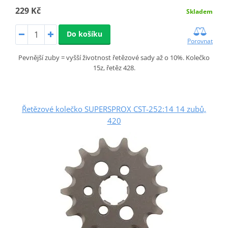
229 Kč
Skladem
Do košíku
Porovnat
Pevnější zuby = vyšší životnost řetězové sady až o 10%. Kolečko
15z, řetěz 428.
Řetězové kolečko SUPERSPROX CST-252:14 14 zubů,
420