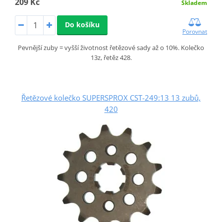
209 Kč
Skladem
Do košíku
Porovnat
Pevnější zuby = vyšší životnost řetězové sady až o 10%. Kolečko
13z, řetěz 428.
Řetězové kolečko SUPERSPROX CST-249:13 13 zubů,
420