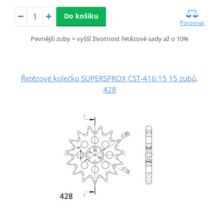
Do košíku
Porovnat
Pevnější zuby = vyšší životnost řetězové sady až o 10%
Řetězové kolečko SUPERSPROX CST-416:15 15 zubů,
428