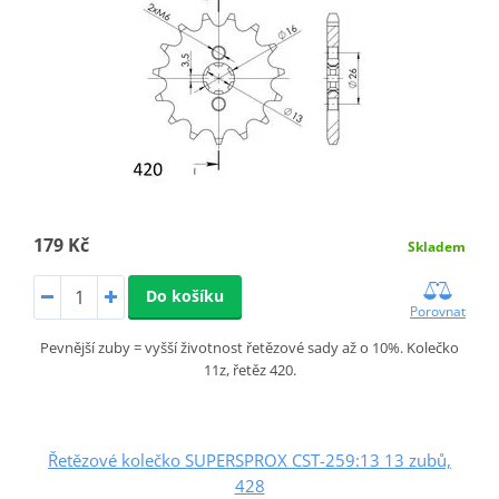
179 Kč
Skladem
Do košíku
Porovnat
Pevnější zuby = vyšší životnost řetězové sady až o 10%. Kolečko
11z, řetěz 420.
Řetězové kolečko SUPERSPROX CST-259:13 13 zubů,
428