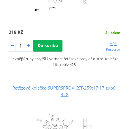
219 Kč
Skladem
Do košíku
Porovnat
Pevnější zuby = vyšší životnost řetězové sady až o 10%. Kolečko
16z, řetěz 428.
Řetězové kolečko SUPERSPROX CST-259:17 17 zubů,
428