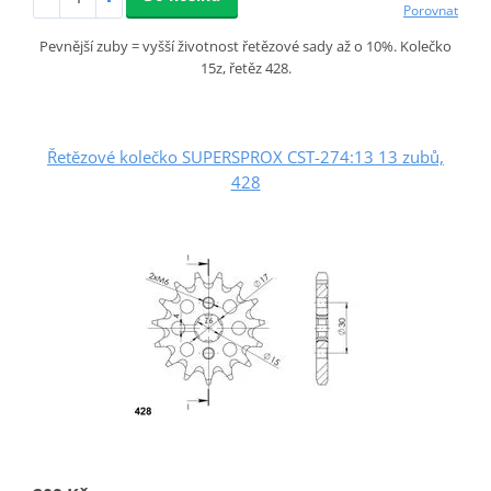
Porovnat
Pevnější zuby = vyšší životnost řetězové sady až o 10%. Kolečko
15z, řetěz 428.
Řetězové kolečko SUPERSPROX CST-274:13 13 zubů,
428