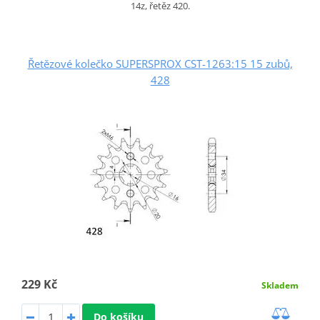
14z, řetěz 420.
Řetězové kolečko SUPERSPROX CST-1263:15 15 zubů,
428
229 Kč
Skladem
Do košíku