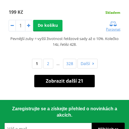
199 Kč
Skladem
Do košíku
Porovnat
Pevnější zuby = vyšší životnost řetězové sady až o 10%. Kolečko
14z, řetěz 428.
1
2
…
328
Další
Zobrazit další 21
Zaregistrujte se a získejte přehled o novinkách a
akcích.