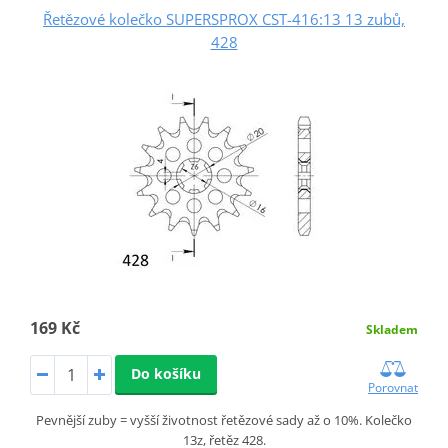
Řetězové kolečko SUPERSPROX CST-416:13 13 zubů,
428
169 Kč
Skladem
Do košíku
Porovnat
Pevnější zuby = vyšší životnost řetězové sady až o 10%. Kolečko
13z, řetěz 428.