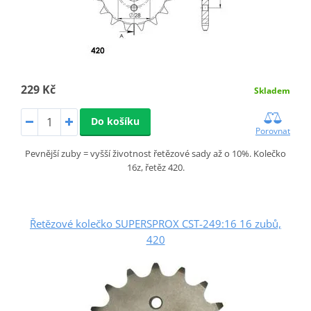
229 Kč
Skladem
Do košíku
Porovnat
Pevnější zuby = vyšší životnost řetězové sady až o 10%. Kolečko
16z, řetěz 420.
Řetězové kolečko SUPERSPROX CST-249:16 16 zubů,
420