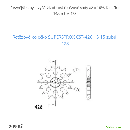
Pevnější zuby = vyšší životnost řetězové sady až o 10%. Kolečko
14z, řetěz 428.
Řetězové kolečko SUPERSPROX CST-426:15 15 zubů,
428
209 Kč
Skladem