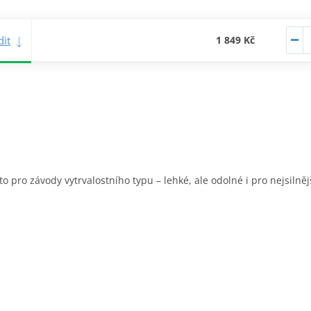
it
1 849 Kč
uto pro závody vytrvalostního typu – lehké, ale odolné i pro nejsilně