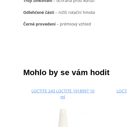
Trojí zinkování
– ochrana proti korozi
Odlehčené části
– nižší rotační hmota
Černé provedení
– prémiový vzhled
Mohlo by se vám hodit
LOCTITE 243 LOCTITE 1918997 10
LOCTI
ml