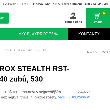
Po-Pá: 8:30 - 17:00
Opava +420 733 537 099 / Hlučín +420 734 541 648
0
at
PŘIHLÁSIT SE
KOŠÍK
AKCE, VÝPRODEJ %
KONTAKTY
-859:40-GLD zlatá 40 zubů, 530
Náš kód:
P15117
ROX STEALTH RST-
40 zubů, 530
tnost/nízkou hmotnost s nejpevnějším
:
Výrobce
 než nejkvalitnější hliníkové rozety.
Více
SUPERSPROX