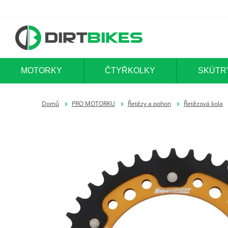
MOTORKY
ČTYŘKOLKY
SKÚTR
Domů
PRO MOTORKU
Řetězy a pohon
Řetězová kola