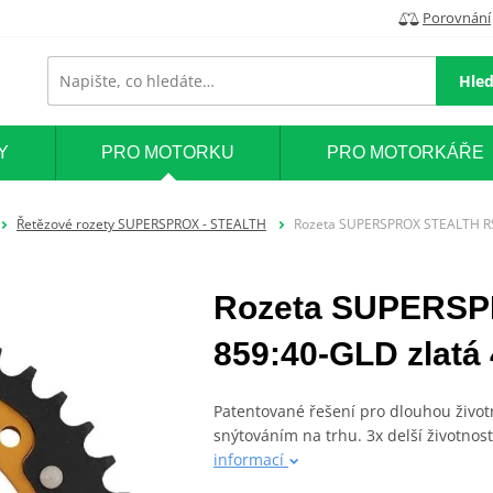
Porovnání
Hled
Y
PRO MOTORKU
PRO MOTORKÁŘE
Řetězové rozety SUPERSPROX - STEALTH
Rozeta SUPERSPROX STEALTH RST
Rozeta SUPERSP
859:40-GLD zlatá 
Patentované řešení pro dlouhou živo
snýtováním na trhu. 3x delší životnost
informací