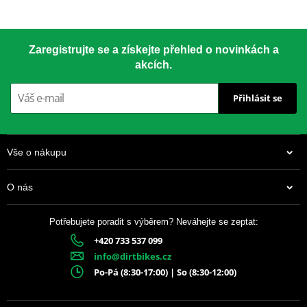
Široká nabídka pro silniční i off-road motocykly. Vyvinuto pro
závody vytrvalostního typu – lehké, ale odolné i pro nejsilnější
LOCTITE 243 LOCTITE 1918997 10 ml
závodní stroje. Všechny ocelové závodní rozety Supersprox jsou v
Zaregistrujte se a získejte přehled o novinkách a
černé barvě!
akcích.
Přihlásit se
Unikátní tvar zubů
– delší životnost
Laserové výřezy
– nižší hmotnost
Vše o nákupu
Trojí zinkování
– ochrana proti korozi
O nás
Odlehčené části
– nižší rotační hmota
Potřebujete poradit s výběrem? Neváhejte se zeptat:
Černé provedení
– prémiový vzhled
+420 733 537 099
337 Kč
info@dirtbikes.cz
Skladem
Po-Pá (8:30-17:00) | So (8:30-12:00)