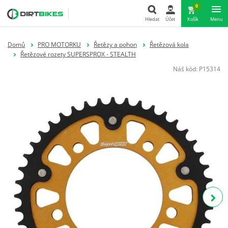
0
Hledat
Účet
Košík
Menu
Hledat
Domů
PRO MOTORKU
Řetězy a pohon
Řetězová kola
Řetězové rozety SUPERSPROX - STEALTH
Náš kód:
P15314