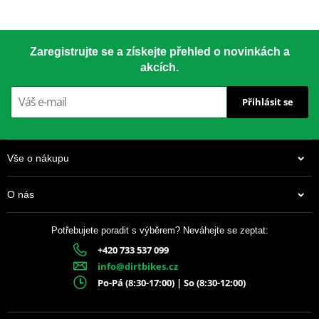
Široká nabídka pro silniční i off-road motocykly. Vyvinuto pro
závody vytrvalostního typu – lehké, ale odolné i pro nejsilnější
LOCTITE 243 LOCTITE 1918997 10 ml
závodní stroje. Všechny ocelové závodní rozety Supersprox jsou v
Zaregistrujte se a získejte přehled o novinkách a
černé barvě!
akcích.
Přihlásit se
Unikátní tvar zubů
– delší životnost
Laserové výřezy
– nižší hmotnost
Vše o nákupu
Trojí zinkování
– ochrana proti korozi
O nás
Odlehčené části
– nižší rotační hmota
Potřebujete poradit s výběrem? Neváhejte se zeptat:
Černé provedení
– prémiový vzhled
+420 733 537 099
337 Kč
info@dirtbikes.cz
Skladem
Po-Pá (8:30-17:00) | So (8:30-12:00)