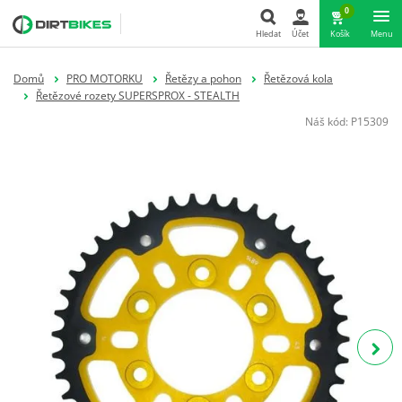
0
Hledat
Účet
Košík
Menu
Hledat
Domů
PRO MOTORKU
Řetězy a pohon
Řetězová kola
Řetězové rozety SUPERSPROX - STEALTH
Náš kód:
P15309