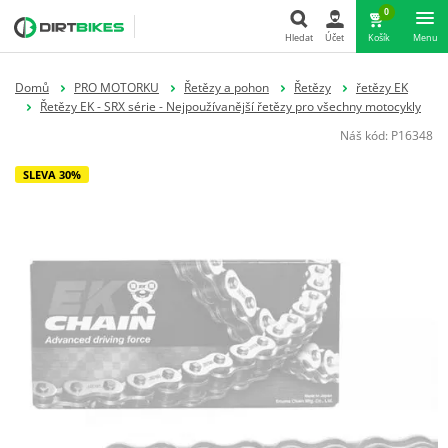
0
Hledat
Účet
Košík
Menu
Hledat
Domů
PRO MOTORKU
Řetězy a pohon
Řetězy
řetězy EK
Řetězy EK - SRX série - Nejpoužívanější řetězy pro všechny motocykly
Náš kód:
P16348
SLEVA 30%