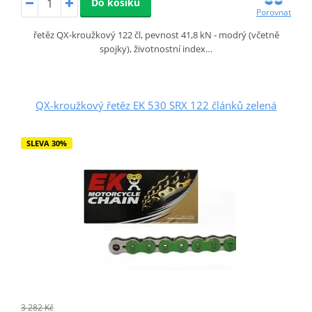
Do košíku
Porovnat
řetěz QX-kroužkový 122 čl, pevnost 41,8 kN - modrý (včetně
spojky), životnostní index…
QX-kroužkový řetěz EK 530 SRX 122 článků zelená
SLEVA 30%
3 282 Kč