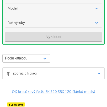
Model
Rok výroby
Vyhledat
Zobrazit filtraci
QX-kroužkový řetěz EK 520 SRX 120 článků modrá
SLEVA 30%