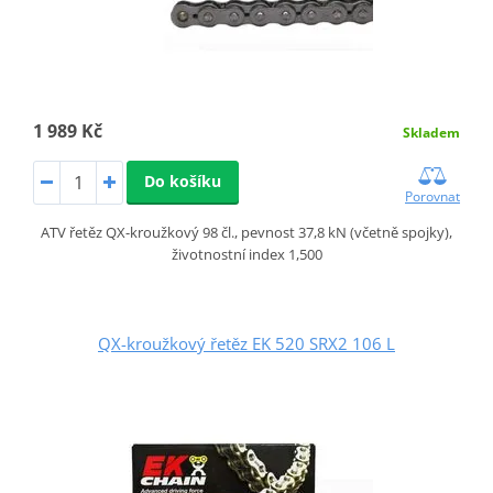
1 989 Kč
Skladem
Do košíku
Porovnat
ATV řetěz QX-kroužkový 98 čl., pevnost 37,8 kN (včetně spojky),
životnostní index 1,500
QX-kroužkový řetěz EK 520 SRX2 106 L