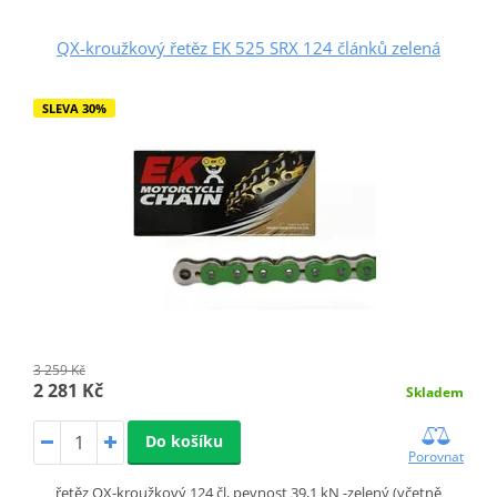
QX-kroužkový řetěz EK 525 SRX 124 článků zelená
SLEVA 30%
3 259 Kč
2 281 Kč
Skladem
Do košíku
Porovnat
řetěz QX-kroužkový 124 čl, pevnost 39,1 kN -zelený (včetně