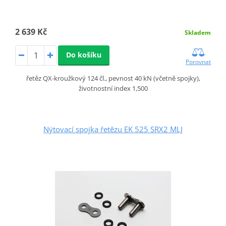
2 639 Kč
Skladem
Do košíku
Porovnat
řetěz QX-kroužkový 124 čl., pevnost 40 kN (včetně spojky),
životnostní index 1,500
Nýtovací spojka řetězu EK 525 SRX2 MLJ