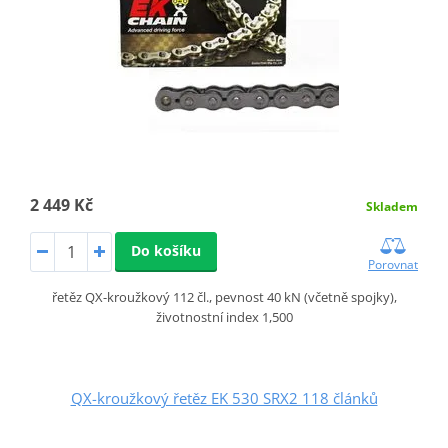
2 449 Kč
Skladem
Do košíku
Porovnat
řetěz QX-kroužkový 112 čl., pevnost 40 kN (včetně spojky),
životnostní index 1,500
QX-kroužkový řetěz EK 530 SRX2 118 článků