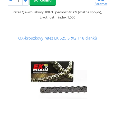
Do košíku
Porovnat
řetěz QX-kroužkový 108 čl., pevnost 40 kN (včetně spojky),
životnostní index 1,500
QX-kroužkový řetěz EK 525 SRX2 118 článků