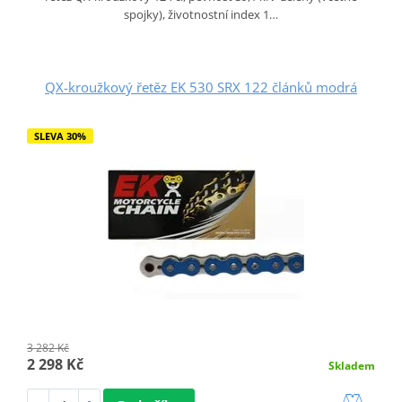
spojky), životnostní index 1…
QX-kroužkový řetěz EK 530 SRX 122 článků modrá
SLEVA 30%
3 282 Kč
2 298 Kč
Skladem