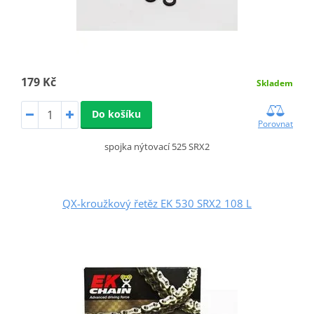
179 Kč
Skladem
Do košíku
Porovnat
spojka nýtovací 525 SRX2
QX-kroužkový řetěz EK 530 SRX2 108 L