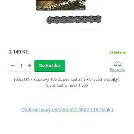
2 149 Kč
Skladem
Do košíku
Porovnat
řetěz QX-kroužkový 106 čl., pevnost 37,8 kN (včetně spojky),
životnostní index 1,500
QX-kroužkový řetěz EK 520 SRX2 116 článků