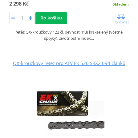
2 298 Kč
Skladem
Do košíku
Porovnat
řetěz QX-kroužkový 122 čl, pevnost 41,8 kN -zelený (včetně
spojky), životnostní index…
QX-kroužkový řetěz pro ATV EK 520 SRX2 094 článků