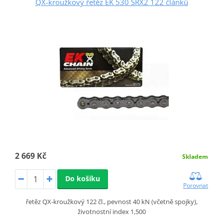
QX-kroužkový řetěz EK 530 SRX2 122 článků
2 669 Kč
Skladem
Do košíku
Porovnat
řetěz QX-kroužkový 122 čl., pevnost 40 kN (včetně spojky),
životnostní index 1,500