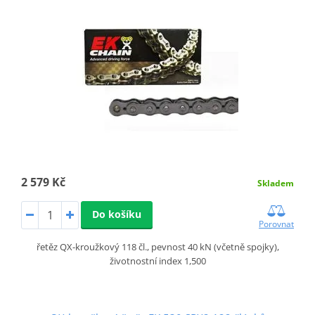
2 579 Kč
Skladem
Do košíku
Porovnat
řetěz QX-kroužkový 118 čl., pevnost 40 kN (včetně spojky),
životnostní index 1,500