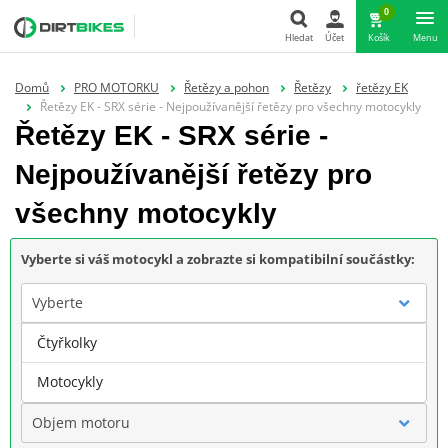
0
Hledat
Účet
Košík
Menu
Hledat
Domů
PRO MOTORKU
Řetězy a pohon
Řetězy
řetězy EK
Řetězy EK - SRX série - Nejpoužívanější řetězy pro všechny motocykly
Řetězy EK - SRX série -
Nejpoužívanější řetězy pro
všechny motocykly
Vyberte si váš motocykl a zobrazte si kompatibilní součástky:
Vyberte
Čtyřkolky
Značka
Motocykly
Objem motoru