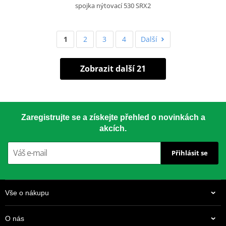
spojka nýtovací 530 SRX2
1
2
3
4
Další
Zobrazit další 21
Zaregistrujte se a získejte přehled o novinkách a
akcích.
Přihlásit se
Vše o nákupu
O nás