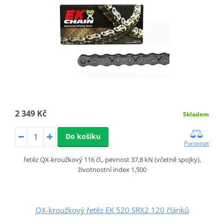
2 349 Kč
Skladem
Do košíku
Porovnat
řetěz QX-kroužkový 116 čl., pevnost 37,8 kN (včetně spojky),
životnostní index 1,500
QX-kroužkový řetěz EK 520 SRX2 120 článků