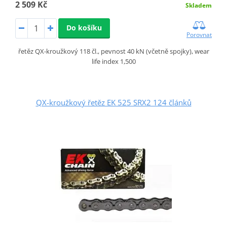
2 509 Kč
Skladem
Do košíku
Porovnat
řetěz QX-kroužkový 118 čl., pevnost 40 kN (včetně spojky), wear
life index 1,500
QX-kroužkový řetěz EK 525 SRX2 124 článků