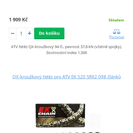
1 909 Kč
Skladem
Do košíku
Porovnat
ATV řetěz QX-kroužkový 94 čl., pevnost 37,8 kN (včetně spojky),
životnostní index 1,500
QX-kroužkový řetěz pro ATV EK 520 SRX2 098 článků