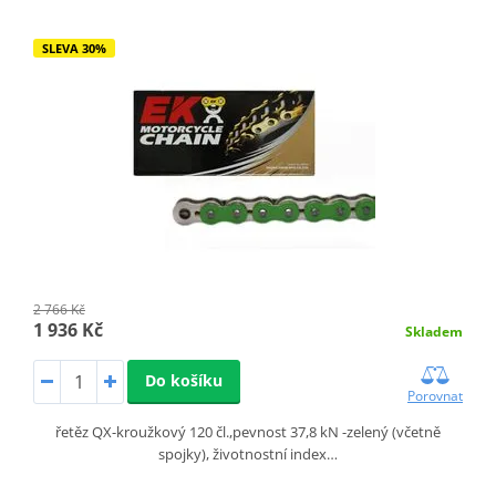
SLEVA 30%
2 766 Kč
1 936 Kč
Skladem
Do košíku
Porovnat
řetěz QX-kroužkový 120 čl.,pevnost 37,8 kN -zelený (včetně
spojky), životnostní index…