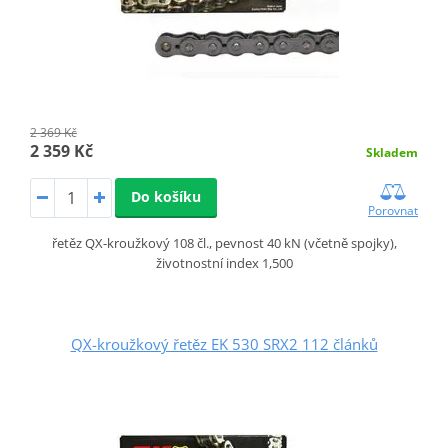
2 369 Kč
2 359 Kč
Skladem
Do košíku
Porovnat
řetěz QX-kroužkový 108 čl., pevnost 40 kN (včetně spojky),
životnostní index 1,500
QX-kroužkový řetěz EK 530 SRX2 112 článků