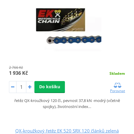
2 766 Kč
1 936 Kč
Skladem
Do košíku
Porovnat
řetěz QX-kroužkový 120 čl., pevnost 37,8 kN -modrý (včetně
spojky), životnostní index…
QX-kroužkový řetěz EK 520 SRX 120 článků zelená