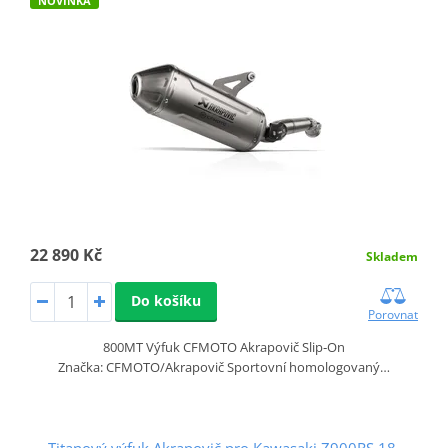
NOVINKA
22 890 Kč
Skladem
Do košíku
Porovnat
800MT Výfuk CFMOTO Akrapovič Slip‑On
Značka: CFMOTO/Akrapovič Sportovní homologovaný…
Titanový výfuk Akrapovič pro Kawasaki Z900RS 18-