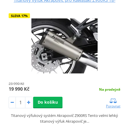
SLEVA 17%
23 990 Kč
19 990 Kč
Na prodejně
Do košíku
Porovnat
Titanový výfukový systém Akrapovič Z900RS Tento velmi lehký
titanový výfuk Akrapovič je…