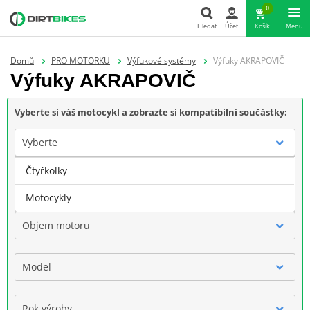
0
Hledat
Účet
Košík
Menu
Hledat
Domů
PRO MOTORKU
Výfukové systémy
Výfuky AKRAPOVIČ
Výfuky AKRAPOVIČ
Vyberte si váš motocykl a zobrazte si kompatibilní součástky:
Vyberte
Čtyřkolky
Značka
Motocykly
Objem motoru
Model
Rok výroby