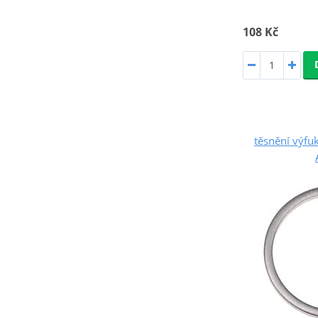
108 Kč
těsnění výf