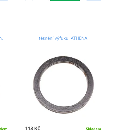
m,
těsnění výfuku, ATHENA
113 Kč
Skladem
adem