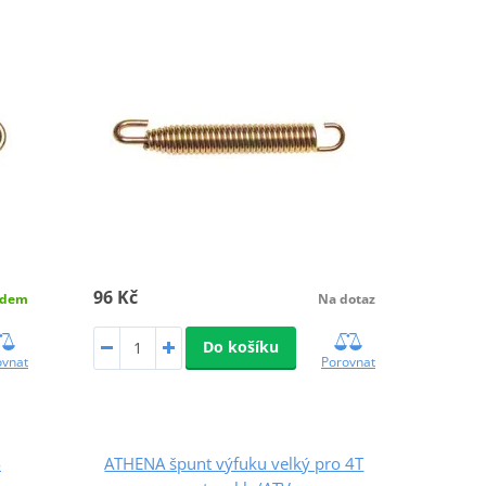
96 Kč
adem
Na dotaz
Do košíku
ovnat
Porovnat
-
ATHENA špunt výfuku velký pro 4T