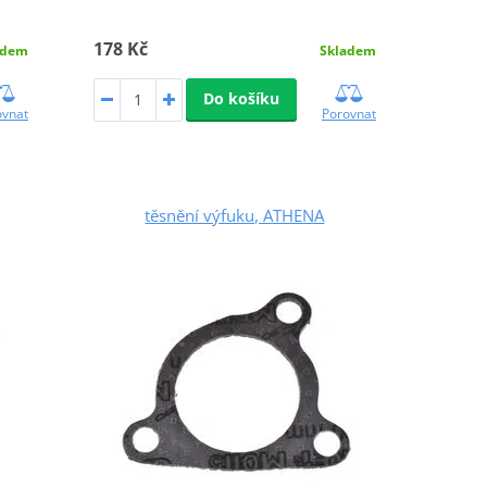
178 Kč
adem
Skladem
Do košíku
ovnat
Porovnat
těsnění výfuku, ATHENA