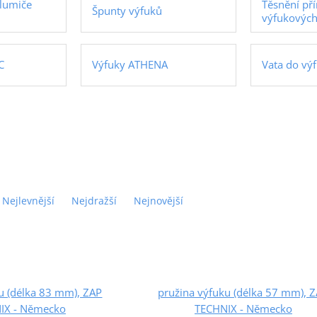
tlumiče
Těsnění př
Špunty výfuků
výfukovýc
C
Výfuky ATHENA
Vata do vý
Nejlevnější
Nejdražší
Nejnovější
u (délka 83 mm), ZAP
pružina výfuku (délka 57 mm), 
IX - Německo
TECHNIX - Německo