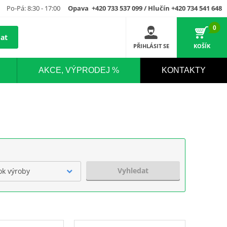
Po-Pá: 8:30 - 17:00
Opava +420 733 537 099 / Hlučín +420 734 541 648
0
at
PŘIHLÁSIT SE
KOŠÍK
AKCE, VÝPRODEJ %
KONTAKTY
Vyhledat
ok výroby