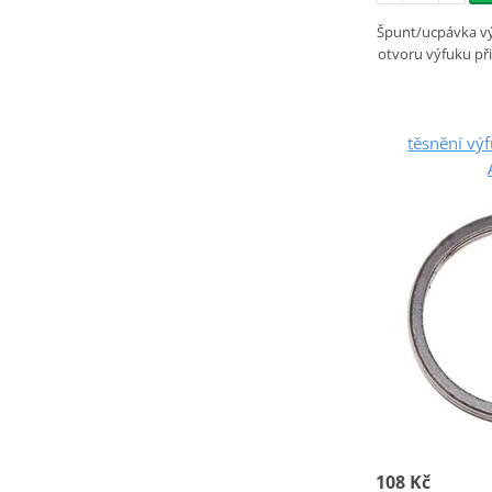
Špunt/ucpávka vý
otvoru výfuku př
těsnění v
108 Kč