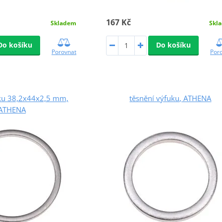
167 Kč
Skladem
Skl
Do košíku
Do košíku
Porovnat
Por
uku 38,2x44x2,5 mm,
těsnění výfuku, ATHENA
ATHENA