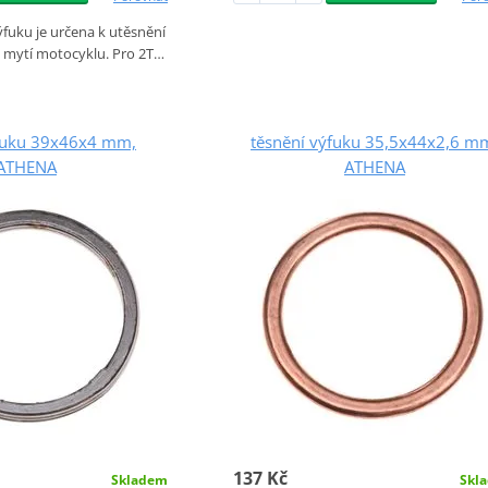
fuku je určena k utěsnění
i mytí motocyklu. Pro 2T…
ýfuku 39x46x4 mm,
těsnění výfuku 35,5x44x2,6 m
ATHENA
ATHENA
137 Kč
Skladem
Skl