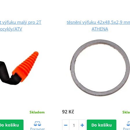
 výfuku malý pro 2T
těsnění výfuku 42x48,5x2,9 m
ocykly/ATV
ATHENA
92 Kč
Skladem
Skl
Do košíku
Do košíku
Porovnat
Por