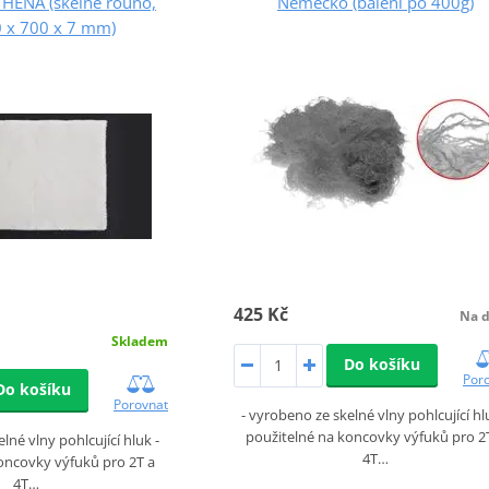
THENA (skelné rouno,
Německo (balení po 400g)
0 x 700 x 7 mm)
425 Kč
Na d
Skladem
Do košíku
Por
Do košíku
Porovnat
- vyrobeno ze skelné vlny pohlcující hl
použitelné na koncovky výfuků pro 2
lné vlny pohlcující hluk -
4T…
oncovky výfuků pro 2T a
4T…