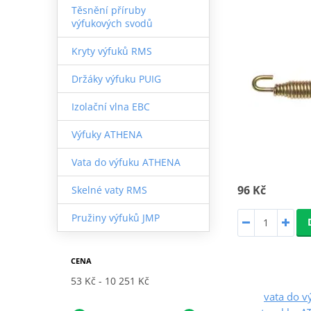
Těsnění příruby
výfukových svodů
Kryty výfuků RMS
Držáky výfuku PUIG
Izolační vlna EBC
Výfuky ATHENA
Vata do výfuku ATHENA
96 Kč
Skelné vaty RMS
Pružiny výfuků JMP
CENA
53 Kč
10 251 Kč
vata do v