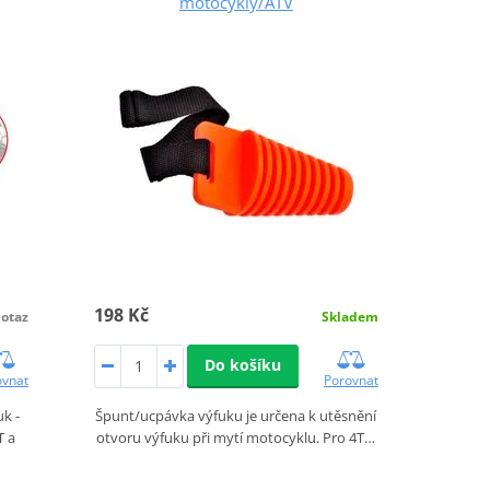
motocykly/ATV
198 Kč
otaz
Skladem
Do košíku
ovnat
Porovnat
uk -
Špunt/ucpávka výfuku je určena k utěsnění
T a
otvoru výfuku při mytí motocyklu. Pro 4T…