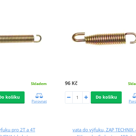
96 Kč
Skladem
Skl
Do košíku
Do košíku
Porovnat
Por
ýfuku pro 2T a 4T
vata do výfuku, ZAP TECHNIX 