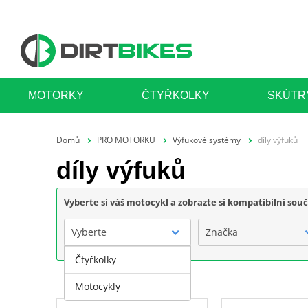
MOTORKY
ČTYŘKOLKY
SKÚTR
Domů
PRO MOTORKU
Výfukové systémy
díly výfuků
díly výfuků
Vyberte si váš motocykl a zobrazte si kompatibilní sou
Vyberte
Značka
Čtyřkolky
Motocykly