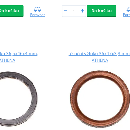
Do košíku
Do košíku
Porovnat
Por
fuku 36,5x46x4 mm,
těsnění výfuku 36x47x3,3 mm
ATHENA
ATHENA