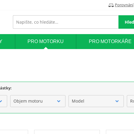
Porovnání
Hled
Y
PRO MOTORKU
PRO MOTORKÁŘE
částky:
Objem motoru
Model
R