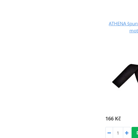
ATHENA špunt
mot
166 Kč