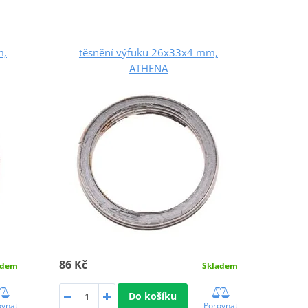
m,
těsnění výfuku 26x33x4 mm,
ATHENA
86 Kč
adem
Skladem
Do košíku
ovnat
Porovnat