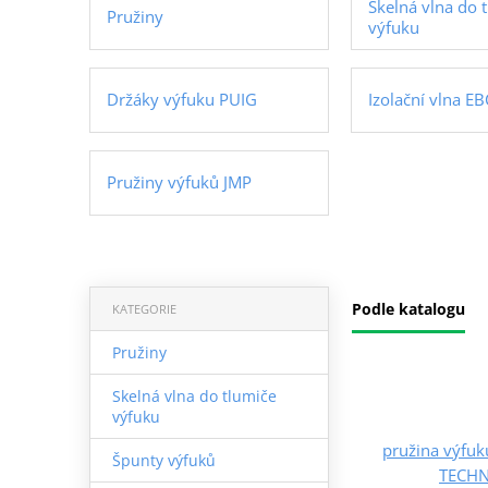
Skelná vlna do 
Pružiny
výfuku
Držáky výfuku PUIG
Izolační vlna EB
Pružiny výfuků JMP
Podle katalogu
KATEGORIE
Pružiny
Skelná vlna do tlumiče
výfuku
pružina výfuk
Špunty výfuků
TECHN