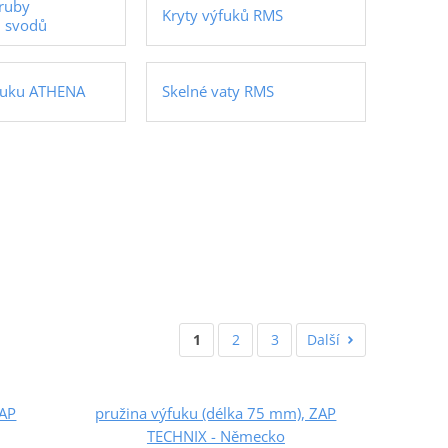
íruby
Kryty výfuků RMS
h svodů
fuku ATHENA
Skelné vaty RMS
1
2
3
Další
ZAP
pružina výfuku (délka 75 mm), ZAP
TECHNIX - Německo