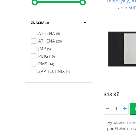
motocykly, A
arch 50
ZNAČKA
(6)
ATHENA
(9)
ATHENA
(20)
JMP
(5)
PUIG
(10)
RMS
(14)
ZAP TECHNIX
(4)
313 Kč
- vyrobeno ze ske
použitelné na k