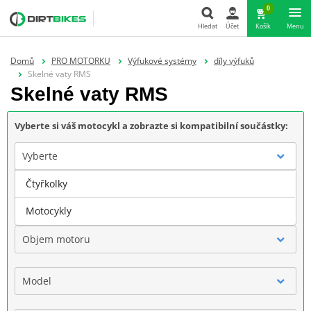
0
Hledat
Účet
Košík
Menu
Hledat
Domů
PRO MOTORKU
Výfukové systémy
díly výfuků
Skelné vaty RMS
Skelné vaty RMS
Vyberte si váš motocykl a zobrazte si kompatibilní součástky:
Vyberte
Čtyřkolky
Značka
Motocykly
Objem motoru
Model