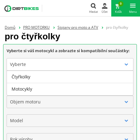
0
Hledat
Účet
Košík
Menu
Hledat
Domů
PRO MOTORKU
Stojany pro moto a ATV
pro čtyřkolky
pro čtyřkolky
Vyberte si váš motocykl a zobrazte si kompatibilní součástky:
Vyberte
Čtyřkolky
Značka
Motocykly
Objem motoru
Model
Rok výroby