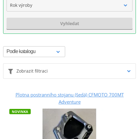
Rok výroby
Vyhledat
Zobrazit filtraci
Plotna postranního stojanu (šedá) CFMOTO 700MT
Adventure
NOVINKA