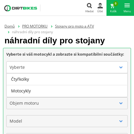
0
Hledat
Účet
Košík
Menu
Hledat
Domů
PRO MOTORKU
Stojany pro moto a ATV
náhradní díly pro stojany
náhradní díly pro stojany
Vyberte si váš motocykl a zobrazte si kompatibilní součástky:
Vyberte
Čtyřkolky
Značka
Motocykly
Objem motoru
Model