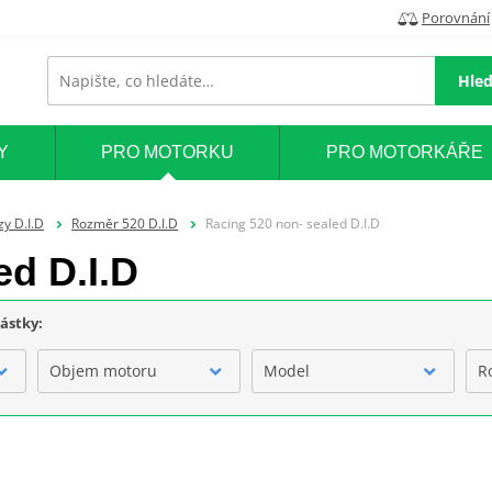
Porovnání
Hled
Y
PRO MOTORKU
PRO MOTORKÁŘE
zy D.I.D
Rozměr 520 D.I.D
Racing 520 non- sealed D.I.D
ed D.I.D
částky:
Objem motoru
Model
R