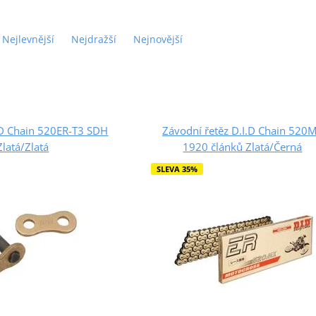
Nejlevnější
Nejdražší
Nejnovější
.D Chain 520ER-T3 SDH
Závodní řetěz D.I.D Chain 520
Zlatá/Zlatá
1920 článků Zlatá/Černá
SLEVA 35%