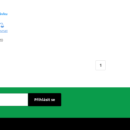
ávku
ovnat
20
1
Přihlásit se