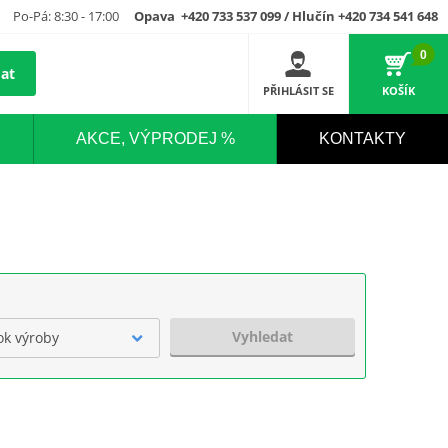
Po-Pá: 8:30 - 17:00
Opava +420 733 537 099 / Hlučín +420 734 541 648
0
at
PŘIHLÁSIT SE
KOŠÍK
AKCE, VÝPRODEJ %
KONTAKTY
Vyhledat
ok výroby