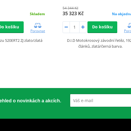
54 344 Kč
35 323 Kč
Skladem
Na objedn
Do košíku
Do košíku
Porovnat
Por
ězu 520ERT2 ZJ zlato/zlatá
D.I.D Motokrosový závodní řetěz, 19
článků, zlatá/černá barva.
přehled o novinkách a akcích.