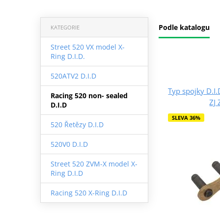
Podle katalogu
KATEGORIE
Street 520 VX model X-
Ring D.I.D.
520ATV2 D.I.D
Typ spojky D.I
Racing 520 non- sealed
ZJ 
D.I.D
SLEVA 36%
520 Řetězy D.I.D
520V0 D.I.D
Street 520 ZVM-X model X-
Ring D.I.D
Racing 520 X-Ring D.I.D