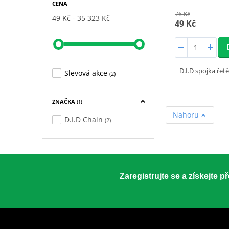
CENA
76 Kč
49 Kč
35 323 Kč
49 Kč
D.I.D spojka řet
Slevová akce
(2)
ZNAČKA
(1)
Nahoru
D.I.D Chain
(2)
Zaregistrujte se a získejte 