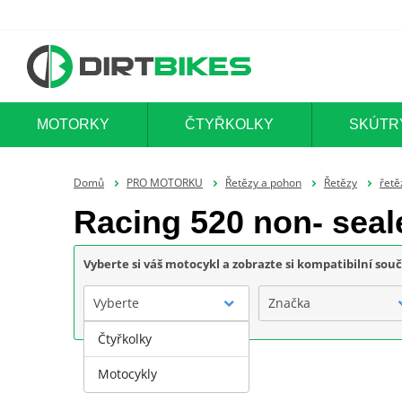
MOTORKY
ČTYŘKOLKY
SKÚTR
Domů
PRO MOTORKU
Řetězy a pohon
Řetězy
řetě
Racing 520 non- seal
Vyberte si váš motocykl a zobrazte si kompatibilní sou
Vyberte
Značka
Čtyřkolky
Motocykly