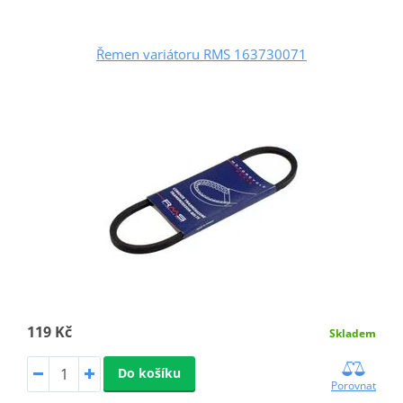
Řemen variátoru RMS 163730071
119 Kč
Skladem
Do košíku
Porovnat