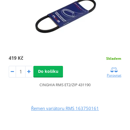
419 Kč
Skladem
Do košíku
Porovnat
CINGHIA RMS ET2/ZIP 431190
Řemen variátoru RMS 163750161