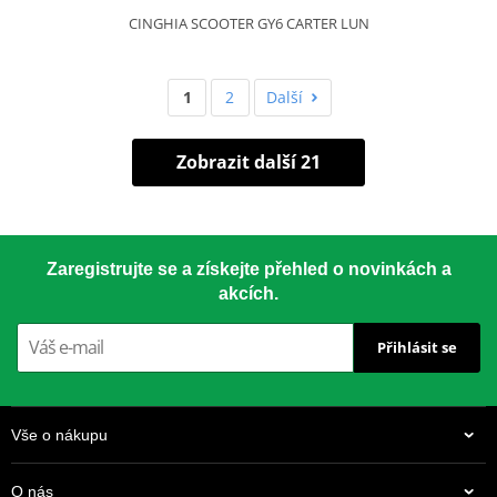
CINGHIA SCOOTER GY6 CARTER LUN
1
2
Další
Zobrazit další 21
Zaregistrujte se a získejte přehled o novinkách a
akcích.
Přihlásit se
Vše o nákupu
O nás