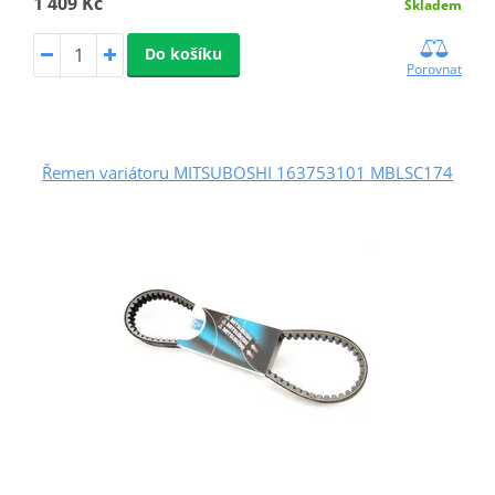
1 409 Kč
Skladem
Do košíku
Porovnat
Řemen variátoru MITSUBOSHI 163753101 MBLSC174