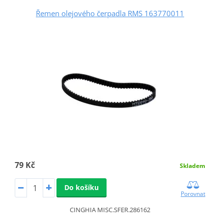
Řemen olejového čerpadla RMS 163770011
79 Kč
Skladem
Do košíku
Porovnat
CINGHIA MISC.SFER.286162