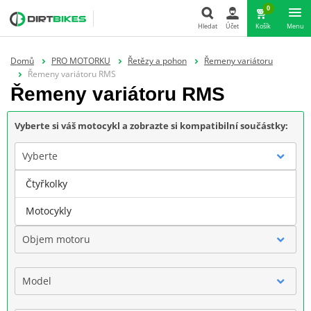
0
Hledat
Účet
Košík
Menu
Hledat
Domů
PRO MOTORKU
Řetězy a pohon
Řemeny variátoru
Řemeny variátoru RMS
Řemeny variátoru RMS
Vyberte si váš motocykl a zobrazte si kompatibilní součástky:
Vyberte
Čtyřkolky
Značka
Motocykly
Objem motoru
Model