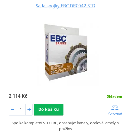
Sada spojky EBC DRC042 STD
2 114 Kč
Skladem
Do košíku
Porovnat
Spojka kompletní STD EBC, obsahuje: lamely, ocelové lamely &
pružiny