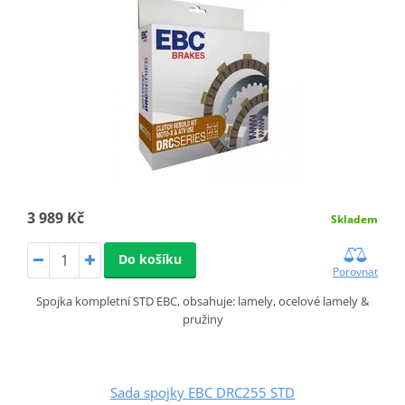
3 989 Kč
Skladem
Do košíku
Porovnat
Spojka kompletní STD EBC, obsahuje: lamely, ocelové lamely &
pružiny
Sada spojky EBC DRC255 STD