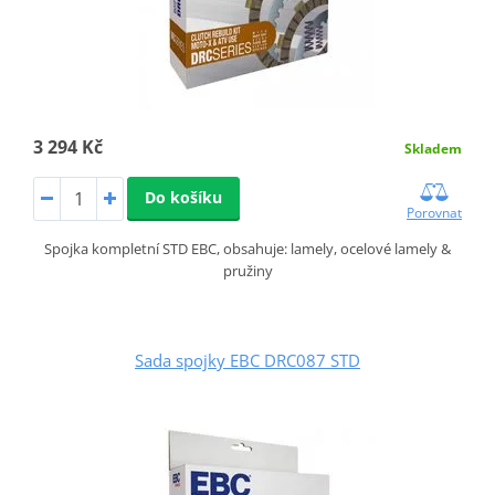
3 294 Kč
Skladem
Do košíku
Porovnat
Spojka kompletní STD EBC, obsahuje: lamely, ocelové lamely &
pružiny
Sada spojky EBC DRC087 STD