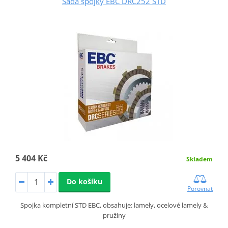
Sada spojky EBC DRC252 STD
5 404 Kč
Skladem
Do košíku
Porovnat
Spojka kompletní STD EBC, obsahuje: lamely, ocelové lamely &
pružiny