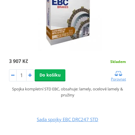
3 907 Kč
Skladem
Do košíku
Porovnat
Spojka kompletní STD EBC, obsahuje: lamely, ocelové lamely &
pružiny
Sada spojky EBC DRC247 STD