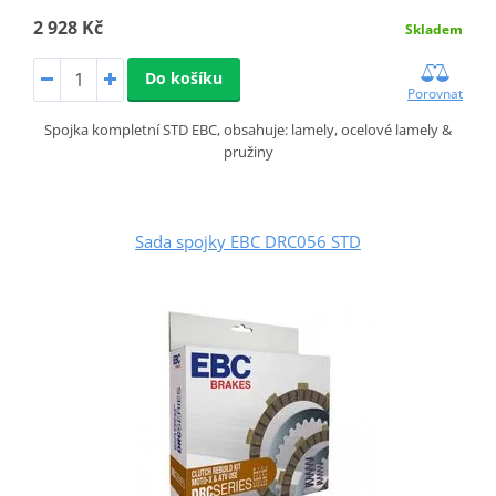
2 928 Kč
Skladem
Do košíku
Porovnat
Spojka kompletní STD EBC, obsahuje: lamely, ocelové lamely &
pružiny
Sada spojky EBC DRC056 STD