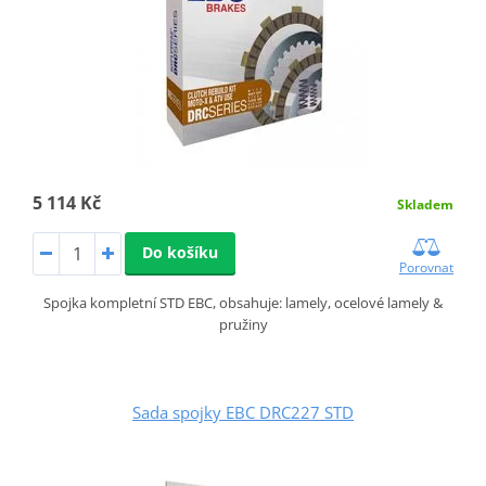
5 114 Kč
Skladem
Do košíku
Porovnat
Spojka kompletní STD EBC, obsahuje: lamely, ocelové lamely &
pružiny
Sada spojky EBC DRC227 STD