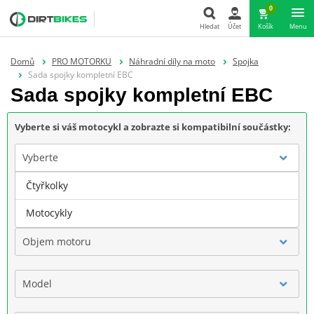
0
Hledat
Účet
Košík
Menu
Hledat
Domů
PRO MOTORKU
Náhradní díly na moto
Spojka
Sada spojky kompletní EBC
Sada spojky kompletní EBC
Vyberte si váš motocykl a zobrazte si kompatibilní součástky:
Vyberte
Čtyřkolky
Značka
Motocykly
Objem motoru
Model