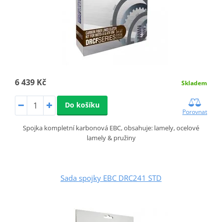
6 439 Kč
Skladem
Do košíku
Porovnat
Spojka kompletní karbonová EBC, obsahuje: lamely, ocelové
lamely & pružiny
Sada spojky EBC DRC241 STD