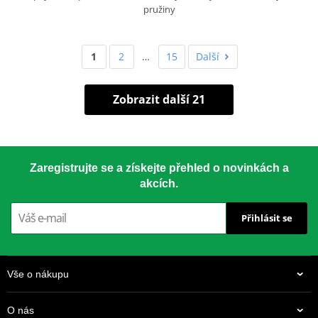
pružiny
1
2
…
15
Další
Zobrazit další 21
Zaregistrujte se a získejte přehled o novinkách a
akcích.
Přihlásit se
Vše o nákupu
O nás