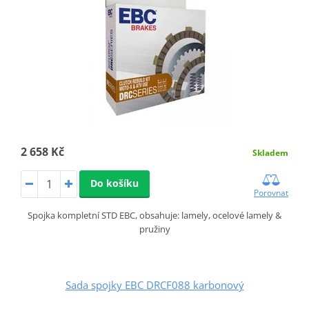
2 658 Kč
Skladem
Do košíku
Porovnat
Spojka kompletní STD EBC, obsahuje: lamely, ocelové lamely &
pružiny
Sada spojky EBC DRCF088 karbonový