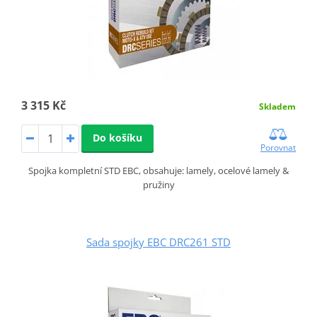
3 315 Kč
Skladem
Do košíku
Porovnat
Spojka kompletní STD EBC, obsahuje: lamely, ocelové lamely &
pružiny
Sada spojky EBC DRC261 STD