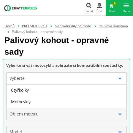
0
Hledat
Účet
Košík
Menu
Hledat
Domů
PRO MOTORKU
Náhradní díly na moto
Palivová soustava
Palivový kohout - opravné sady
Palivový kohout - opravné
sady
Vyberte si váš motocykl a zobrazte si kompatibilní součástky:
Vyberte
Čtyřkolky
Značka
Motocykly
Objem motoru
Model