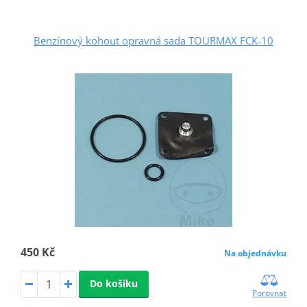
Benzínový kohout opravná sada TOURMAX FCK-10
450 Kč
Na objednávku
Do košíku
Porovnat