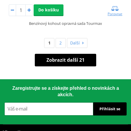
Do košíku
Porovnat
Benzínový kohout opravná sada Tourmax
1
2
Další
Zobrazit další 21
Zaregistrujte se a získejte přehled o novinkách a
akcích.
Přihlásit se