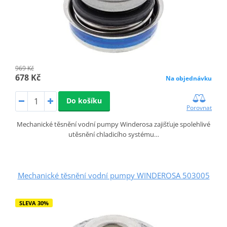
969 Kč
678 Kč
Na objednávku
Do košíku
Porovnat
Mechanické těsnění vodní pumpy Winderosa zajišťuje spolehlivé
utěsnění chladicího systému…
Mechanické těsnění vodní pumpy WINDEROSA 503005
SLEVA 30%