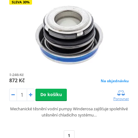
SLEVA 30%
1 246 Kč
872 Kč
Na objednávku
Do košíku
Porovnat
Mechanické těsnění vodní pumpy Winderosa zajišťuje spolehlivé
utěsnění chladicího systému…
1