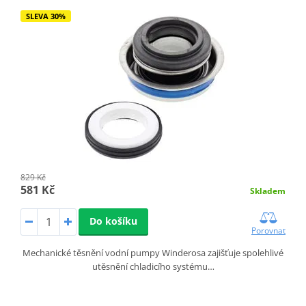
SLEVA 30%
829 Kč
581 Kč
Skladem
Do košíku
Porovnat
Mechanické těsnění vodní pumpy Winderosa zajišťuje spolehlivé
utěsnění chladicího systému…