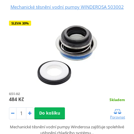
Mechanické těsnění vodní pumpy WINDEROSA 503002
SLEVA 30%
691 Kč
484 Kč
Skladem
Do košíku
Porovnat
Mechanické těsnění vodní pumpy Winderosa zajišťuje spolehlivé
utěsnění chladicího systému…