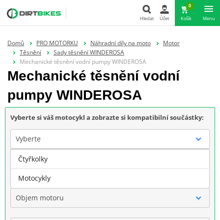
0
Hledat
Účet
Košík
Menu
Hledat
Domů
PRO MOTORKU
Náhradní díly na moto
Motor
Těsnění
Sady těsnění WINDEROSA
Mechanické těsnění vodní pumpy WINDEROSA
Mechanické těsnění vodní
pumpy WINDEROSA
Vyberte si váš motocykl a zobrazte si kompatibilní součástky:
Vyberte
Čtyřkolky
Značka
Motocykly
Objem motoru