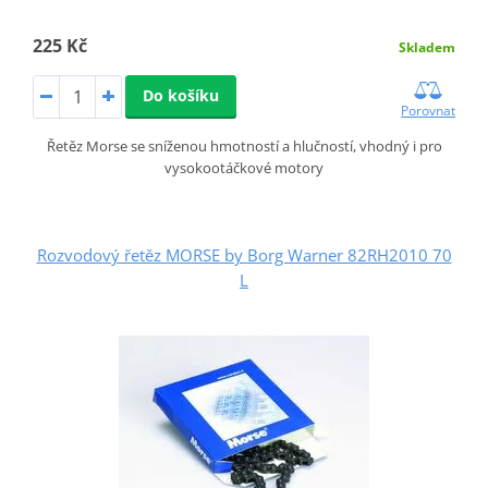
225 Kč
Skladem
Do košíku
Porovnat
Řetěz Morse se sníženou hmotností a hlučností, vhodný i pro
vysokootáčkové motory
Rozvodový řetěz MORSE by Borg Warner 82RH2010 70
L