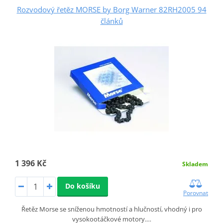
Rozvodový řetěz MORSE by Borg Warner 82RH2005 94
článků
1 396 Kč
Skladem
Do košíku
Porovnat
Řetěz Morse se sníženou hmotností a hlučností, vhodný i pro
vysokootáčkové motory.…