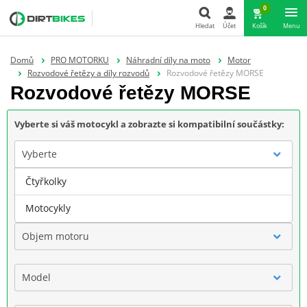
0
Hledat
Účet
Košík
Menu
Hledat
Domů
PRO MOTORKU
Náhradní díly na moto
Motor
Rozvodové řetězy a díly rozvodů
Rozvodové řetězy MORSE
Rozvodové řetězy MORSE
Vyberte si váš motocykl a zobrazte si kompatibilní součástky:
Vyberte
Čtyřkolky
Značka
Motocykly
Objem motoru
Model