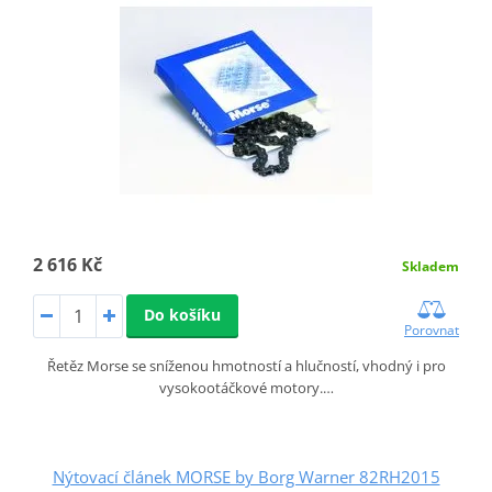
2 616 Kč
Skladem
Do košíku
Porovnat
Řetěz Morse se sníženou hmotností a hlučností, vhodný i pro
vysokootáčkové motory.…
Nýtovací článek MORSE by Borg Warner 82RH2015