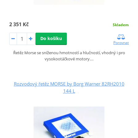
2 351 Kč
Skladem
Do košíku
Porovnat
Řetěz Morse se sníženou hmotností a hlučností, vhodný i pro
vysokootáčkové motory.…
Rozvodový řetěz MORSE by Borg Warner 82RH2010
144 L