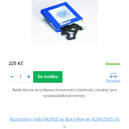
225 Kč
Skladem
Do košíku
Porovnat
Řetěz Morse se sníženou hmotností a hlučností, vhodný i pro
vysokootáčkové motory.
Rozvodový řetěz MORSE by Borg Warner 82RH2005 56
L