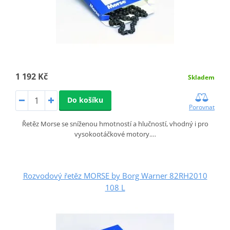
1 192 Kč
Skladem
Do košíku
Porovnat
Řetěz Morse se sníženou hmotností a hlučností, vhodný i pro
vysokootáčkové motory.…
Rozvodový řetěz MORSE by Borg Warner 82RH2010
108 L