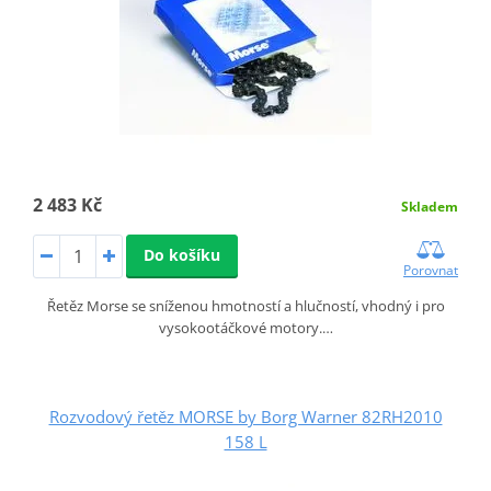
2 483 Kč
Skladem
Do košíku
Porovnat
Řetěz Morse se sníženou hmotností a hlučností, vhodný i pro
vysokootáčkové motory.…
Rozvodový řetěz MORSE by Borg Warner 82RH2010
158 L