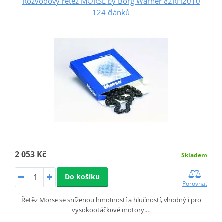
Rozvodový řetěz MORSE by Borg Warner 82RH2010
124 článků
2 053 Kč
Skladem
Do košíku
Porovnat
Řetěz Morse se sníženou hmotností a hlučností, vhodný i pro
vysokootáčkové motory.…