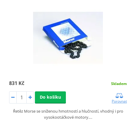
831 Kč
Skladem
Do košíku
Porovnat
Řetěz Morse se sníženou hmotností a hlučností, vhodný i pro
vysokootáčkové motory.…