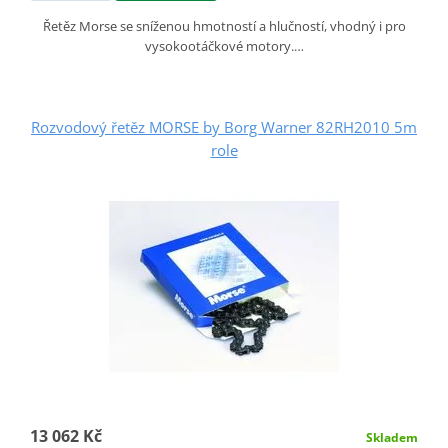
Řetěz Morse se sníženou hmotností a hlučností, vhodný i pro
vysokootáčkové motory.…
Rozvodový řetěz MORSE by Borg Warner 82RH2010 5m
role
13 062 Kč
Skladem