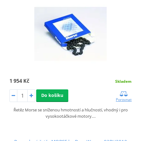
1 954 Kč
Skladem
Do košíku
Porovnat
Řetěz Morse se sníženou hmotností a hlučností, vhodný i pro
vysokootáčkové motory.…