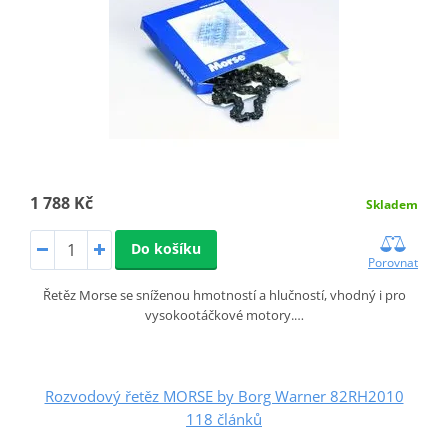
1 788 Kč
Skladem
Do košíku
Porovnat
Řetěz Morse se sníženou hmotností a hlučností, vhodný i pro
vysokootáčkové motory.…
Rozvodový řetěz MORSE by Borg Warner 82RH2010
118 článků