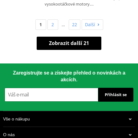
vysokootáčkové motory.…
1
2
…
22
Další
Zobrazit další 21
Zaregistrujte se a získejte přehled o novinkách a
akcích.
Přihlásit se
Vše o nákupu
O nás