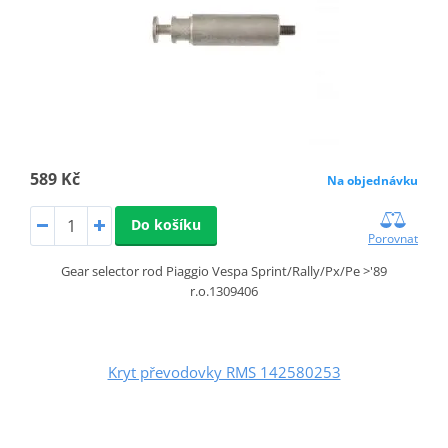
589 Kč
Na objednávku
Do košíku
Porovnat
Gear selector rod Piaggio Vespa Sprint/Rally/Px/Pe >'89
r.o.1309406
Kryt převodovky RMS 142580253