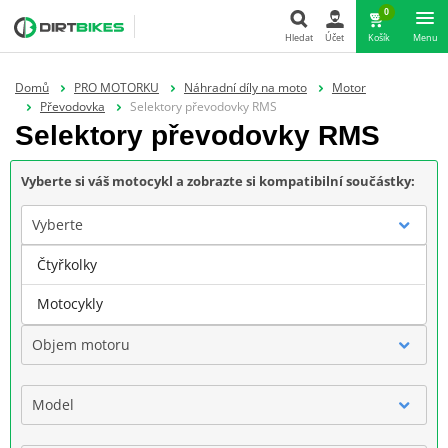
0
Hledat
Účet
Košík
Menu
Hledat
Domů
PRO MOTORKU
Náhradní díly na moto
Motor
Převodovka
Selektory převodovky RMS
Selektory převodovky RMS
Vyberte si váš motocykl a zobrazte si kompatibilní součástky:
Vyberte
Čtyřkolky
Značka
Motocykly
Objem motoru
Model