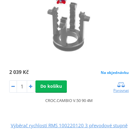
2 039 Kč
Na objednávku
Do košíku
Porovnat
CROC.CAMBIO V.50 90 4M
Výběrač rychlostí RMS 100220120 3 převodové stupně