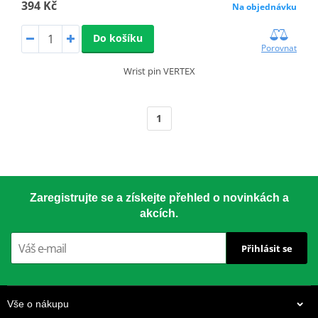
394 Kč
Na objednávku
Do košíku
Porovnat
Wrist pin VERTEX
1
Zaregistrujte se a získejte přehled o novinkách a
akcích.
Přihlásit se
Vše o nákupu