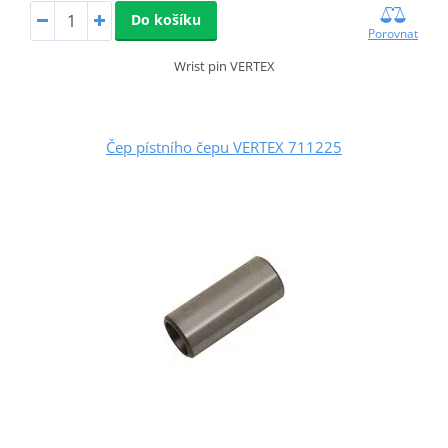
Do košíku
Porovnat
Wrist pin VERTEX
Čep pístního čepu VERTEX 711225