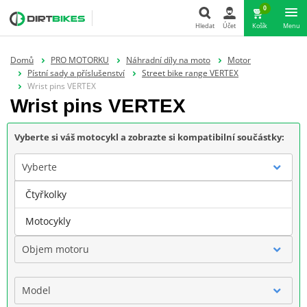
0
Hledat
Účet
Košík
Menu
Hledat
Domů
PRO MOTORKU
Náhradní díly na moto
Motor
Pístní sady a příslušenství
Street bike range VERTEX
Wrist pins VERTEX
Wrist pins VERTEX
Vyberte si váš motocykl a zobrazte si kompatibilní součástky:
Vyberte
Čtyřkolky
Značka
Motocykly
Objem motoru
Model