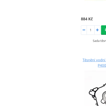
884 Kč
Sada těs
Těsnění vodn
P40