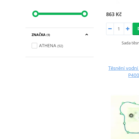
863 Kč
ZNAČKA
(1)
Sada těs
ATHENA
(92)
Těsnění vodn
P40