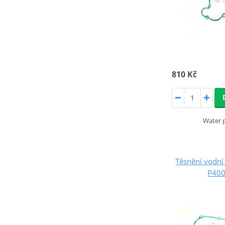
810 Kč
Water 
Těsnění vodn
P40