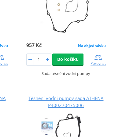
957 Kč
ávku
Na objednávku
Do košíku
ovnat
Porovnat
Sada těsnění vodní pumpy
ENA
Těsnění vodní pumpy sada ATHENA
P400270475006