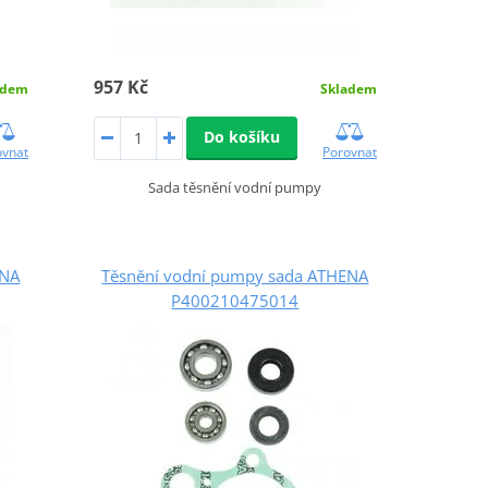
957 Kč
adem
Skladem
Do košíku
ovnat
Porovnat
Sada těsnění vodní pumpy
ENA
Těsnění vodní pumpy sada ATHENA
P400210475014