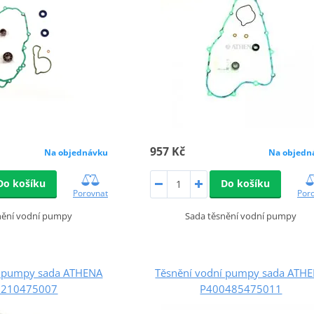
957 Kč
Na objednávku
Na objedn
Do košíku
Do košíku
Porovnat
Por
nění vodní pumpy
Sada těsnění vodní pumpy
í pumpy sada ATHENA
Těsnění vodní pumpy sada ATH
0210475007
P400485475011