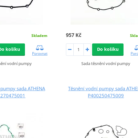
957 Kč
Skladem
Skl
Do košíku
Do košíku
Porovnat
Por
nění vodní pumpy
Sada těsnění vodní pumpy
í pumpy sada ATHENA
Těsnění vodní pumpy sada ATH
0270475001
P400250475009