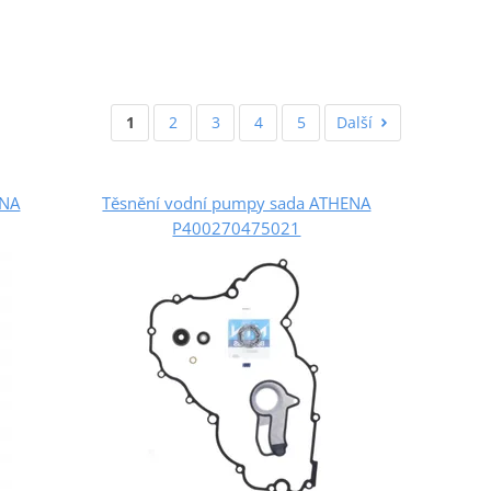
1
2
3
4
5
Další
ENA
Těsnění vodní pumpy sada ATHENA
P400270475021