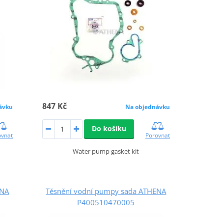
847 Kč
ávku
Na objednávku
Do košíku
ovnat
Porovnat
Water pump gasket kit
ENA
Těsnění vodní pumpy sada ATHENA
P400510470005