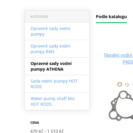
Podle katalogu
KATEGORIE
Opravné sady vodní
pumpy
Opravné sady vodní
pumpy RMS
Těsnění vodn
P40
Opravné sady vodní
pumpy ATHENA
Sada vodní pumpy HOT
RODS
Water pump shaft kits
HOT RODS
CENA
470 Kč
1 510 Kč