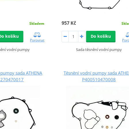
957 Kč
Skladem
Skl
Do košíku
Do košíku
Porovnat
Por
nění vodní pumpy
Sada těsnění vodní pumpy
í pumpy sada ATHENA
Těsnění vodní pumpy sada ATH
0270470017
P400510470008