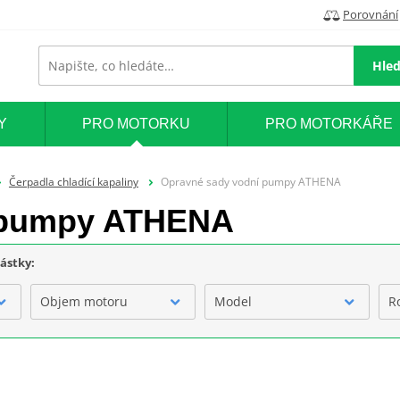
Porovnání
Hled
Y
PRO MOTORKU
PRO MOTORKÁŘE
Čerpadla chladící kapaliny
Opravné sady vodní pumpy ATHENA
 pumpy ATHENA
částky:
Objem motoru
Model
R