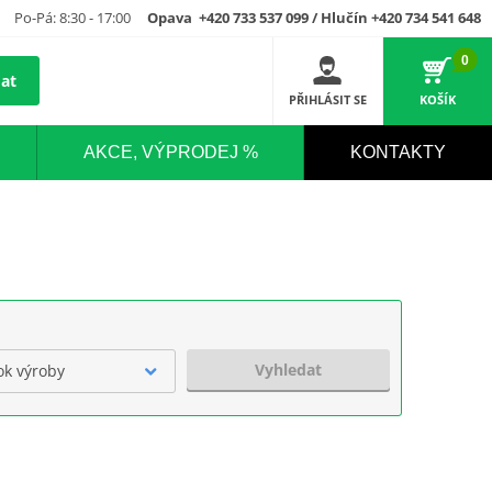
Po-Pá: 8:30 - 17:00
Opava +420 733 537 099 / Hlučín +420 734 541 648
0
at
PŘIHLÁSIT SE
KOŠÍK
AKCE, VÝPRODEJ %
KONTAKTY
Vyhledat
ok výroby