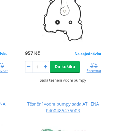
957 Kč
ávku
Na objednávku
Do košíku
ovnat
Porovnat
Sada těsnění vodní pumpy
ENA
Těsnění vodní pumpy sada ATHENA
P400485475003