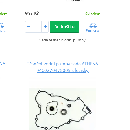
957 Kč
adem
Skladem
Do košíku
ovnat
Porovnat
Sada těsnění vodní pumpy
ENA
Těsnění vodní pumpy sada ATHENA
P400270475005 s ložisky