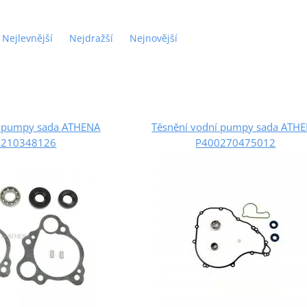
Nejlevnější
Nejdražší
Nejnovější
í pumpy sada ATHENA
Těsnění vodní pumpy sada ATH
0210348126
P400270475012