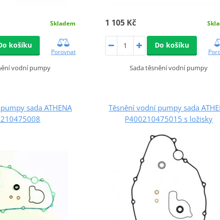
1 105 Kč
Skladem
Skl
Do košíku
Do košíku
Porovnat
Por
nění vodní pumpy
Sada těsnění vodní pumpy
í pumpy sada ATHENA
Těsnění vodní pumpy sada ATH
0210475008
P400210475015 s ložisky