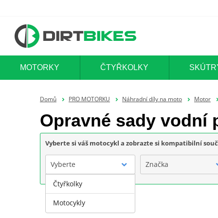
MOTORKY
ČTYŘKOLKY
SKÚTR
Domů
PRO MOTORKU
Náhradní díly na moto
Motor
Opravné sady vodní
Vyberte si váš motocykl a zobrazte si kompatibilní sou
Vyberte
Značka
Čtyřkolky
Motocykly