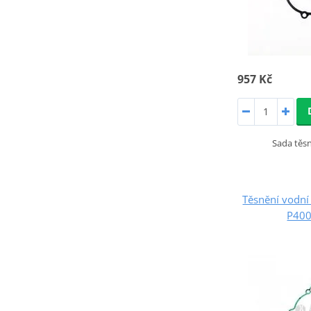
957 Kč
Sada těs
Těsnění vodn
P40