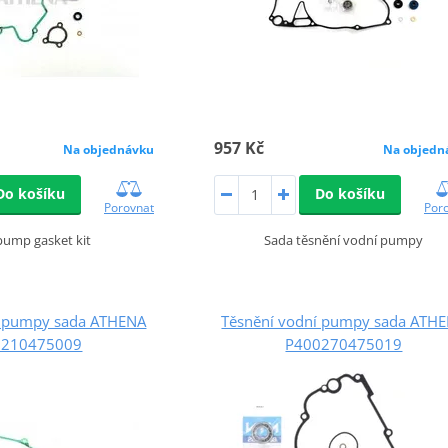
957 Kč
Na objednávku
Na objedn
Do košíku
Do košíku
Porovnat
Por
pump gasket kit
Sada těsnění vodní pumpy
í pumpy sada ATHENA
Těsnění vodní pumpy sada ATH
0210475009
P400270475019