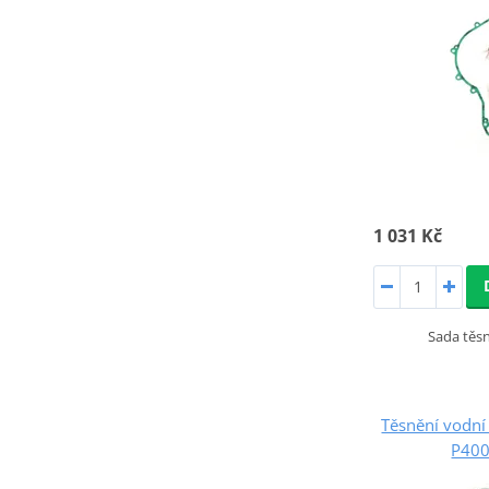
1 031 Kč
Sada těs
Těsnění vodn
P40