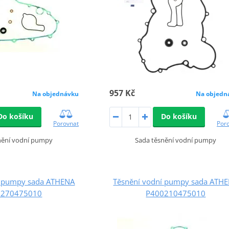
957 Kč
Na objednávku
Na objedn
Do košíku
Do košíku
Porovnat
Por
nění vodní pumpy
Sada těsnění vodní pumpy
í pumpy sada ATHENA
Těsnění vodní pumpy sada ATH
0270475010
P400210475010