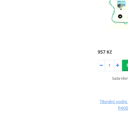
957 Kč
Sada těs
Těsnění vodn
P40