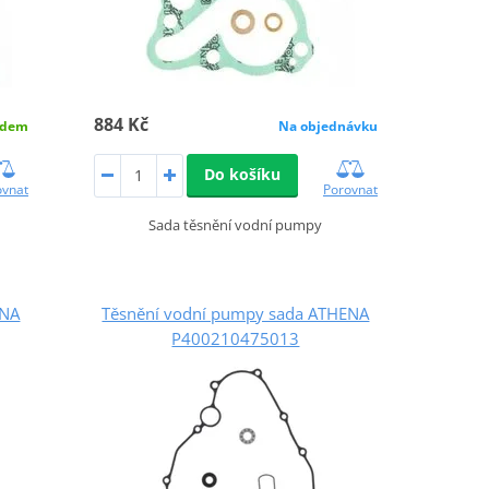
884 Kč
adem
Na objednávku
Do košíku
ovnat
Porovnat
Sada těsnění vodní pumpy
ENA
Těsnění vodní pumpy sada ATHENA
P400210475013