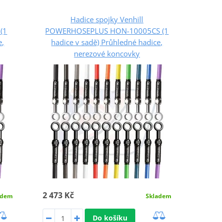
Hadice spojky Venhill
(1
POWERHOSEPLUS HON-10005CS (1
e,
hadice v sadě) Průhledné hadice,
nerezové koncovky
2 473 Kč
adem
Skladem
Do košíku