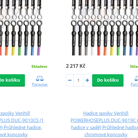
2 217 Kč
Skladem
Skl
Do košíku
Do košíku
Porovnat
Por
spojky Venhill
Hadice spojky Venhill
LUS DUC-9010CS (1
POWERHOSEPLUS DUC-9019C 
ě) Průhledné hadice,
hadice v sadě) Průhledné hadic
ové koncovky
chromové koncovky