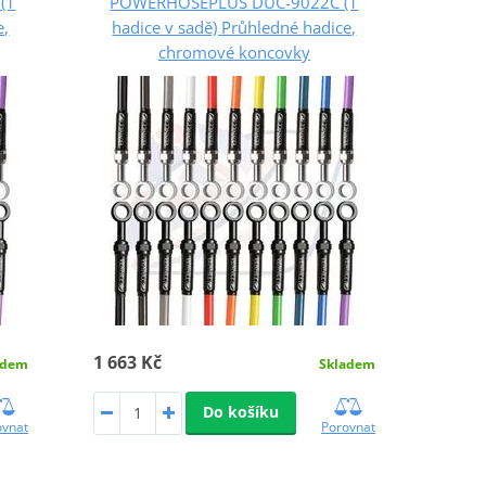
(1
POWERHOSEPLUS DUC-9022C (1
e,
hadice v sadě) Průhledné hadice,
chromové koncovky
1 663 Kč
adem
Skladem
Do košíku
ovnat
Porovnat