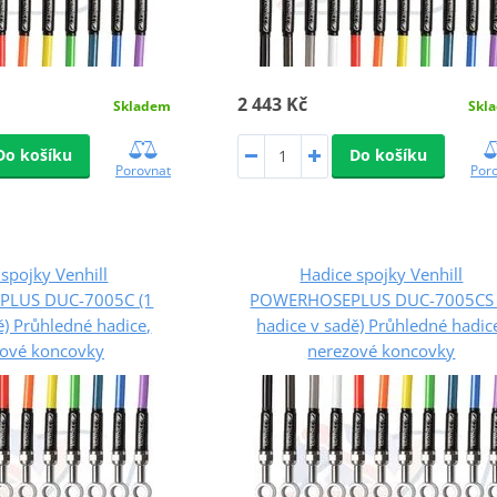
2 443 Kč
Skladem
Skl
Do košíku
Do košíku
Porovnat
Por
spojky Venhill
Hadice spojky Venhill
LUS DUC-7005C (1
POWERHOSEPLUS DUC-7005CS 
ě) Průhledné hadice,
hadice v sadě) Průhledné hadic
ové koncovky
nerezové koncovky