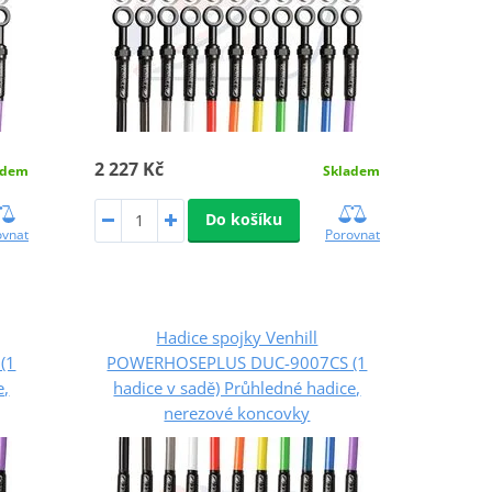
2 227 Kč
adem
Skladem
Do košíku
ovnat
Porovnat
Hadice spojky Venhill
(1
POWERHOSEPLUS DUC-9007CS (1
e,
hadice v sadě) Průhledné hadice,
nerezové koncovky