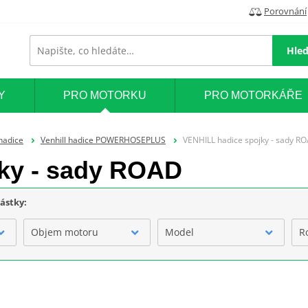
Porovnání
Hled
Y
PRO MOTORKU
PRO MOTORKÁŘE
hadice
Venhill hadice POWERHOSEPLUS
VENHILL hadice spojky - sady R
ky - sady ROAD
částky:
Objem motoru
Model
R