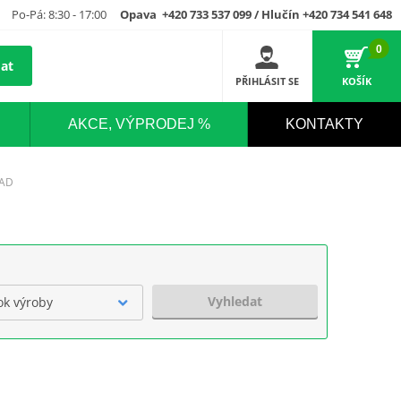
Po-Pá: 8:30 - 17:00
Opava +420 733 537 099 / Hlučín +420 734 541 648
0
at
PŘIHLÁSIT SE
KOŠÍK
AKCE, VÝPRODEJ %
KONTAKTY
OAD
Vyhledat
ok výroby