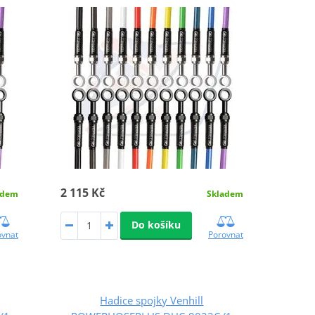
2 115 Kč
adem
Skladem
Do košíku
ovnat
Porovnat
Hadice spojky Venhill