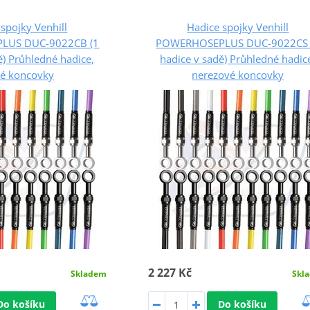
spojky Venhill
Hadice spojky Venhill
LUS DUC-9022CB (1
POWERHOSEPLUS DUC-9022CS 
ě) Průhledné hadice,
hadice v sadě) Průhledné hadic
né koncovky
nerezové koncovky
2 227 Kč
Skladem
Skl
Do košíku
Do košíku