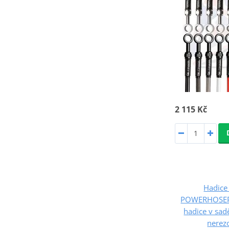
2 115 Kč
Hadice 
POWERHOSEP
hadice v sad
nerez