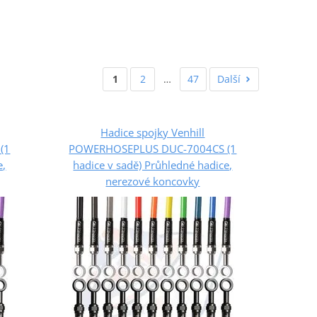
1
2
…
47
Další
Hadice spojky Venhill
(1
POWERHOSEPLUS DUC-7004CS (1
e,
hadice v sadě) Průhledné hadice,
nerezové koncovky