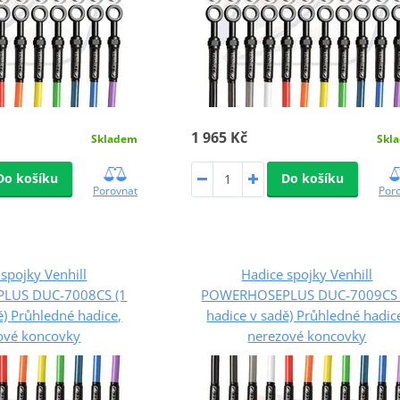
1 965 Kč
Skladem
Skl
Do košíku
Do košíku
Porovnat
Por
spojky Venhill
Hadice spojky Venhill
LUS DUC-7008CS (1
POWERHOSEPLUS DUC-7009CS 
ě) Průhledné hadice,
hadice v sadě) Průhledné hadic
ové koncovky
nerezové koncovky