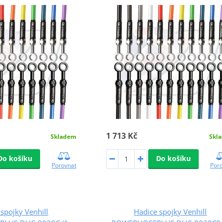
1 713 Kč
Skladem
Skl
Do košíku
Do košíku
Porovnat
Por
spojky Venhill
Hadice spojky Venhill