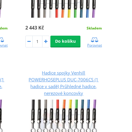
2 443 Kč
adem
Skladem
Do košíku
ovnat
Porovnat
Hadice spojky Venhill
(1
POWERHOSEPLUS DUC-7006CS (1
e,
hadice v sadě) Průhledné hadice,
nerezové koncovky