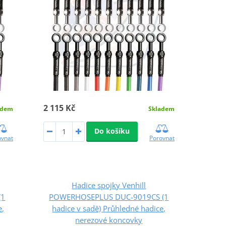
2 115 Kč
adem
Skladem
Do košíku
ovnat
Porovnat
Hadice spojky Venhill
(1
POWERHOSEPLUS DUC-9019CS (1
e,
hadice v sadě) Průhledné hadice,
nerezové koncovky