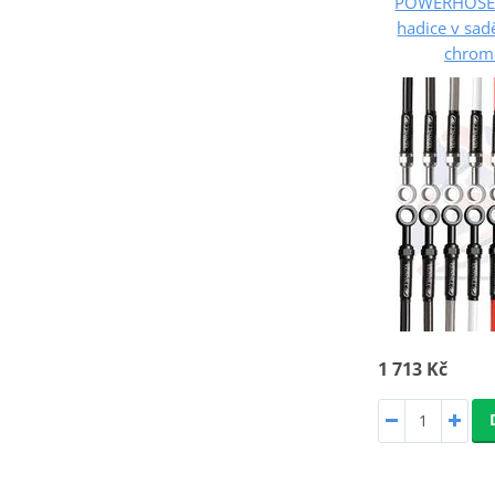
POWERHOSEP
hadice v sad
chrom
1 713 Kč