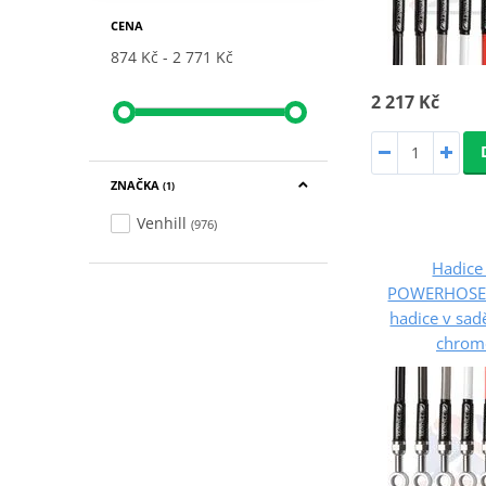
CENA
874 Kč
2 771 Kč
2 217 Kč
ZNAČKA
(1)
Venhill
(976)
Hadice 
POWERHOSEP
hadice v sad
chrom