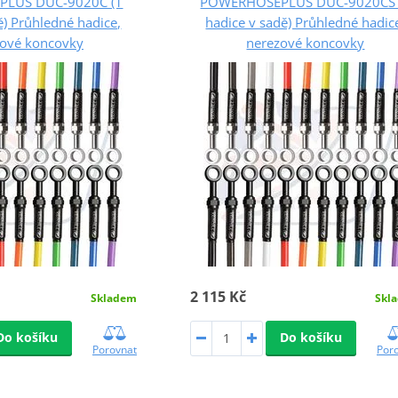
LUS DUC-9020C (1
POWERHOSEPLUS DUC-9020CS 
ě) Průhledné hadice,
hadice v sadě) Průhledné hadic
ové koncovky
nerezové koncovky
2 115 Kč
Skladem
Skl
Do košíku
Do košíku
Porovnat
Por