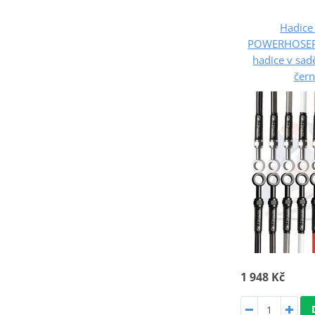
Hadice 
POWERHOSEP
hadice v sad
čer
1 948 Kč