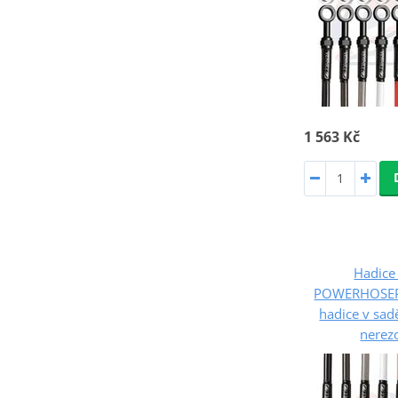
1 563 Kč
Hadice 
POWERHOSEP
hadice v sad
nerez