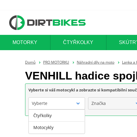
MOTORKY
ČTYŘKOLKY
SKÚTR
Domů
PRO MOTORKU
Náhradní díly na moto
Lanka a 
VENHILL hadice spoj
Vyberte si váš motocykl a zobrazte si kompatibilní sou
Vyberte
Značka
Čtyřkolky
Motocykly