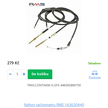
279 Kč
Skladem
Do košíku
Porovnat
TRAS.CONTAKM H.SFX 44830GBM750
Náhon tachometru RMS 163630440