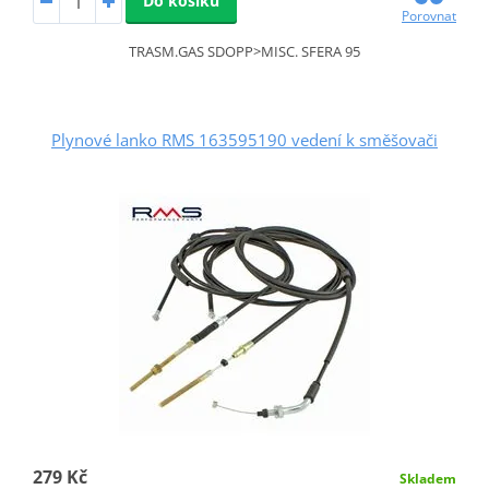
Do košíku
Porovnat
TRASM.GAS SDOPP>MISC. SFERA 95
Plynové lanko RMS 163595190 vedení k směšovači
279 Kč
Skladem