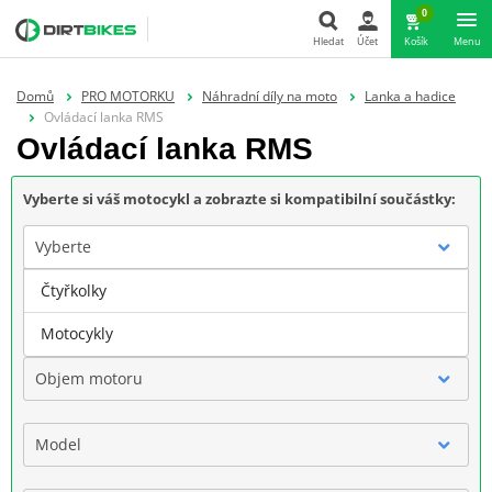
0
Hledat
Účet
Košík
Menu
Hledat
Domů
PRO MOTORKU
Náhradní díly na moto
Lanka a hadice
Ovládací lanka RMS
Ovládací lanka RMS
Vyberte si váš motocykl a zobrazte si kompatibilní součástky:
Vyberte
Čtyřkolky
Značka
Motocykly
Objem motoru
Model