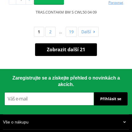
Porovnat
TRAS.CONTAKM BW S CWL50 04 09
1
2
…
19
Další
Zobrazit další 21
Zaregistrujte se a získejte přehled o novinkách a
akcích.
Přihlásit se
Vše o nákupu