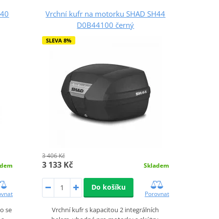
H40
Vrchní kufr na motorku SHAD SH44
D0B44100 černý
SLEVA 8%
3 406 Kč
3 133 Kč
adem
Skladem
Do košíku
ovnat
Porovnat
ho se
Vrchní kufr s kapacitou 2 integrálních