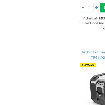
Vrchní kufr TE
TERRA TR55 Pure 
v
Vrchní kufr n
TR41 D0
SLEVA 5%