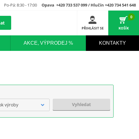
Po-Pá: 8:30 - 17:00
Opava +420 733 537 099 / Hlučín +420 734 541 648
0
at
PŘIHLÁSIT SE
KOŠÍK
AKCE, VÝPRODEJ %
KONTAKTY
Vyhledat
ok výroby