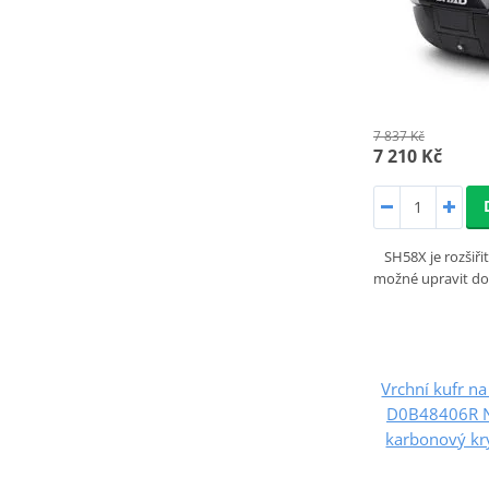
7 837 Kč
7 210 Kč
SH58X je rozšiři
možné upravit do t
Vrchní kufr 
D0B48406R No
karbonový k