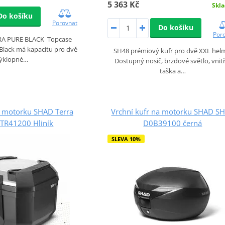
5 363 Kč
Skl
Do košíku
Porovnat
Do košíku
Por
RRA PURE BLACK Topcase
Black má kapacitu pro dvě
SH48 prémiový kufr pro dvě XXL hel
ýklopné…
Dostupný nosič, brzdové světlo, vnit
taška a…
a motorku SHAD Terra
Vrchní kufr na motorku SHAD S
TR41200 Hliník
D0B39100 černá
SLEVA 10%