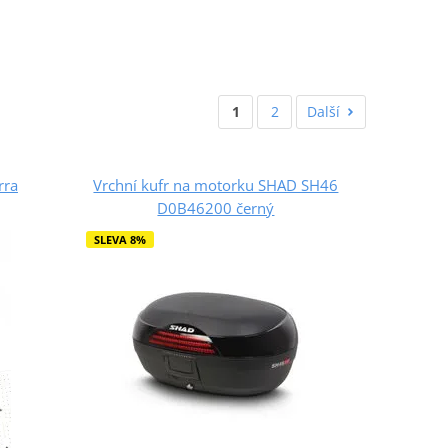
1
2
Další
rra
Vrchní kufr na motorku SHAD SH46
D0B46200 černý
SLEVA 8%