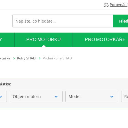
Porovnání
Hled
Y
PRO MOTORKU
PRO MOTORKÁŘE
y tašky
Kufry SHAD
Vrchní kufry SHAD
částky:
Objem motoru
Model
R