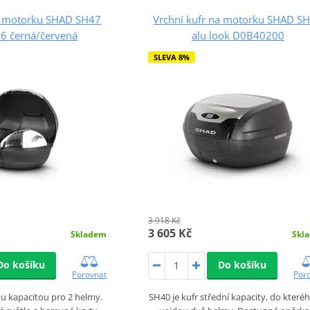
na motorku SHAD SH47
Vrchní kufr na motorku SHAD S
 černá/červená
alu look D0B40200
SLEVA 8%
3 918 Kč
3 605 Kč
Skladem
Skl
Do košíku
Do košíku
Porovnat
Por
ou kapacitou pro 2 helmy.
SH40 je kufr střední kapacity, do které