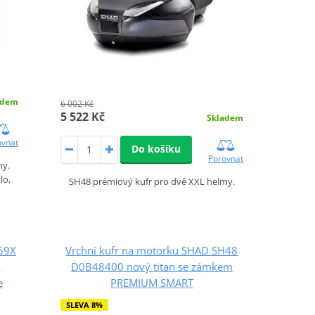
adem
6 002 Kč
5 522 Kč
Skladem
ovnat
Do košíku
Porovnat
my.
lo,
SH48 prémiový kufr pro dvě XXL helmy.
59X
Vrchní kufr na motorku SHAD SH48
m
D0B48400 nový titan se zámkem
e
PREMIUM SMART
SLEVA 8%