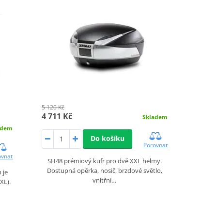
5 120 Kč
4 711 Kč
Skladem
adem
Do košíku
Porovnat
ovnat
SH48 prémiový kufr pro dvě XXL helmy.
Dostupná opěrka, nosič, brzdové světlo,
 je
vnitřní…
XL).