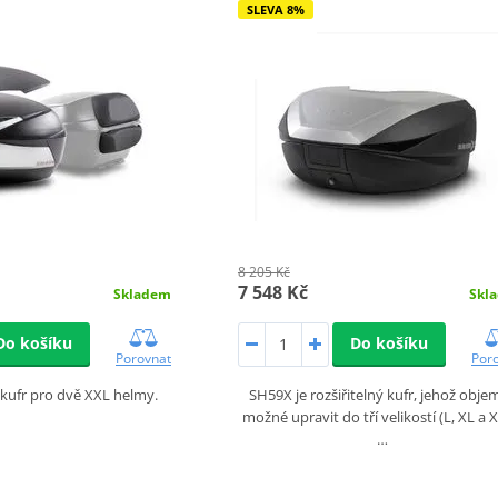
SLEVA 8%
8 205 Kč
7 548 Kč
Skladem
Skl
Do košíku
Do košíku
Porovnat
Por
kufr pro dvě XXL helmy.
SH59X je rozšiřitelný kufr, jehož objem
možné upravit do tří velikostí (L, XL a X
…