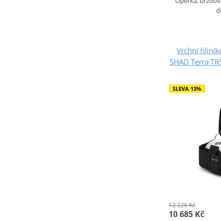
Opěrka, brzdové
d
Vrchní hliní
SHAD Terra T
SLEVA 13%
12 226 Kč
10 685 Kč