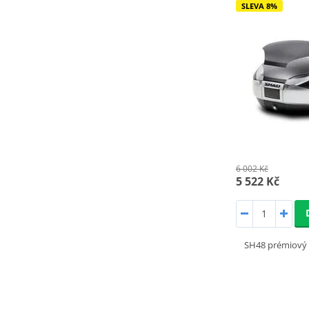
SLEVA 8%
6 002 Kč
5 522 Kč
SH48 prémiový 