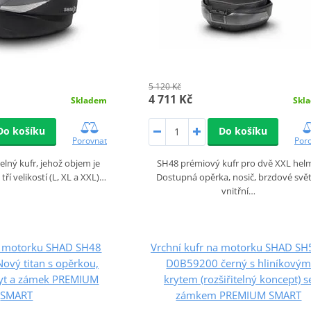
5 120 Kč
4 711 Kč
Skladem
Skl
Do košíku
Do košíku
Porovnat
Por
telný kufr, jehož objem je
SH48 prémiový kufr pro dvě XXL hel
ří velikostí (L, XL a XXL)…
Dostupná opěrka, nosič, brzdové svět
vnitřní…
na motorku SHAD SH48
Vrchní kufr na motorku SHAD SH
vý titan s opěrkou,
D0B59200 černý s hliníkový
ryt a zámek PREMIUM
krytem (rozšiřitelný koncept) s
SMART
zámkem PREMIUM SMART