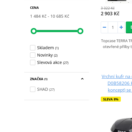
CENA
3 322 Kč
2 903 Kč
1 484 Kč
10 685 Kč
Topcase TERRA TR
otevřené přilby 
Skladem
(1)
Novinky
(2)
Slevová akce
(27)
Vrchní kufr n
ZNAČKA
(1)
D0B58206 Ka
SHAD
koncept) s
(27)
SLEVA 8%