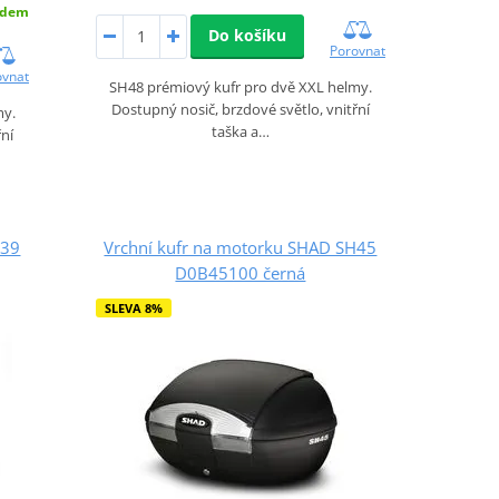
adem
Do košíku
Porovnat
ovnat
SH48 prémiový kufr pro dvě XXL helmy.
Dostupný nosič, brzdové světlo, vnitřní
my.
taška a…
řní
H39
Vrchní kufr na motorku SHAD SH45
D0B45100 černá
SLEVA 8%