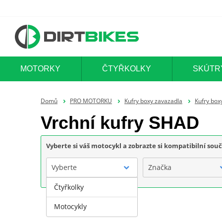
MOTORKY
ČTYŘKOLKY
SKÚTR
Domů
PRO MOTORKU
Kufry boxy zavazadla
Kufry box
Vrchní kufry SHAD
Vyberte si váš motocykl a zobrazte si kompatibilní sou
Vyberte
Značka
Čtyřkolky
Motocykly