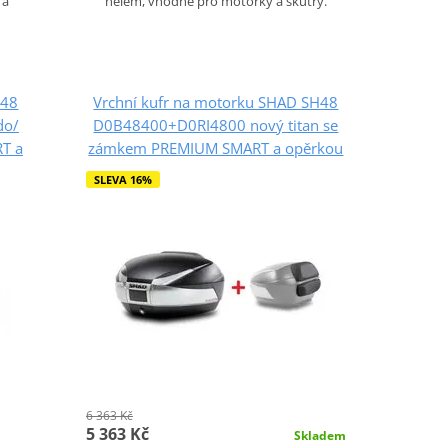
 a
helem, vhodné pro motorky a skútry.
H48
Vrchní kufr na motorku SHAD SH48
do/
D0B48400+D0RI4800 nový titan se
T a
zámkem PREMIUM SMART a opěrkou
SLEVA 16%
6 363 Kč
5 363 Kč
Skladem