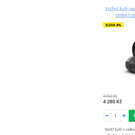
Vrchní kufr 
D0B47206
SLEVA 8%
4 652 Kč
4 280 Kč
SH47 kufr s velk