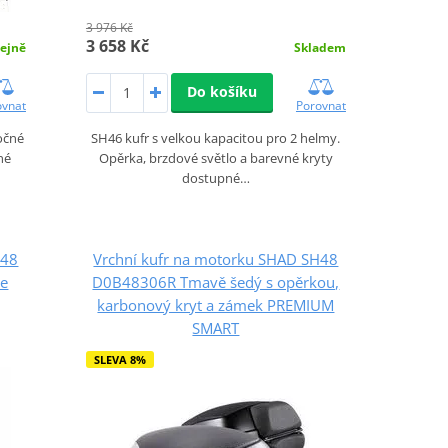
3 976 Kč
3 658 Kč
ejně
Skladem
Do košíku
ovnat
Porovnat
očné
SH46 kufr s velkou kapacitou pro 2 helmy.
né
Opěrka, brzdové světlo a barevné kryty
dostupné…
H48
Vrchní kufr na motorku SHAD SH48
se
D0B48306R Tmavě šedý s opěrkou,
karbonový kryt a zámek PREMIUM
SMART
SLEVA 8%