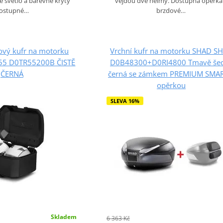
 světlo a barevné kryty
vejdou dvě helmy. Dostupná opěrka
ostupné…
brzdové…
kový kufr na motorku
Vrchní kufr na motorku SHAD S
R55 D0TR55200B ČISTĚ
D0B48300+D0RI4800 Tmavě še
ČERNÁ
černá se zámkem PREMIUM SMAR
opěrkou
SLEVA 16%
Skladem
6 363 Kč