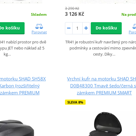
3 290 Kč
3 126 Kč
Skladem
Na prod
Do košíku
Do košíku
Porovnat
Por
41 nabízí prostor pro dvě
TR41 je robustní kufr navržený pro nár
typu JET nebo náklad až 5
podmínky a cestování mimo zpevně
kg…
cesty. Díky…
a motorku SHAD SH58X
Vrchní kufr na motorku SHAD S
rbon (rozšiřitelný
D0B48300 Tmavě šedo/černá 
e zámkem PREMIUM
zámkem PREMIUM SMART
SLEVA 8%