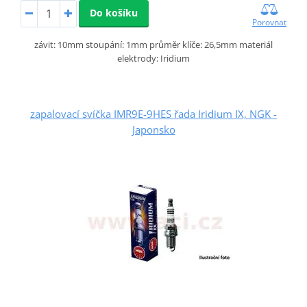
Do košíku
Porovnat
závit: 10mm stoupání: 1mm průměr klíče: 26,5mm materiál
elektrody: Iridium
zapalovací svíčka IMR9E-9HES řada Iridium IX, NGK -
Japonsko