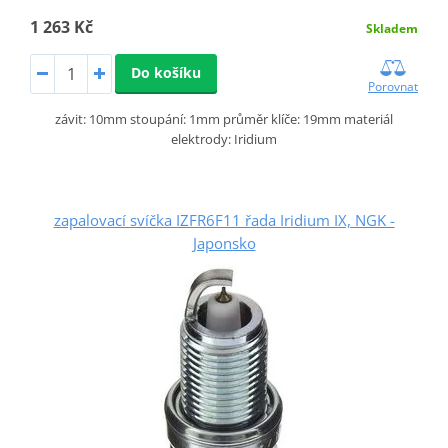
1 263 Kč
Skladem
Do košíku
Porovnat
závit: 10mm stoupání: 1mm průměr klíče: 19mm materiál
elektrody: Iridium
zapalovací svíčka IZFR6F11 řada Iridium IX, NGK -
Japonsko