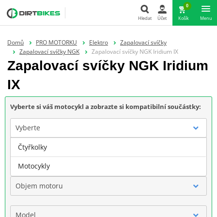
0
Hledat
Účet
Košík
Menu
Hledat
Domů
PRO MOTORKU
Elektro
Zapalovací svíčky
Zapalovací svíčky NGK
Zapalovací svíčky NGK Iridium IX
Zapalovací svíčky NGK Iridium
IX
Vyberte si váš motocykl a zobrazte si kompatibilní součástky:
Vyberte
Čtyřkolky
Značka
Motocykly
Objem motoru
Model