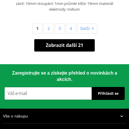
závit: 10mm stoupání: 1mm průměr klíče: 19mm materiál
elektrody: Iridium
1
2
3
4
Další
Zobrazit další 21
Zaregistrujte se a získejte přehled o novinkách a
akcích.
Přihlásit se
Vše o nákupu