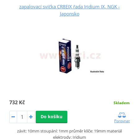
zapalovací svíčka CR8EIX řada Iridium IX, NGK -
Japonsko
732 Kč
Skladem
Do košíku
Porovnat
závit: 10mm stoupání: 1mm průměr klíče: 19mm materiál
elektrody: Iridium