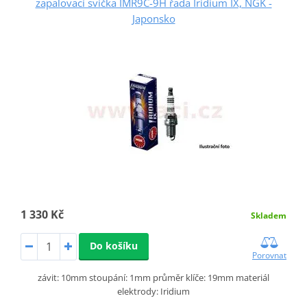
zapalovací svíčka IMR9C-9H řada Iridium IX, NGK -
Japonsko
1 330 Kč
Skladem
Do košíku
Porovnat
závit: 10mm stoupání: 1mm průměr klíče: 19mm materiál
elektrody: Iridium