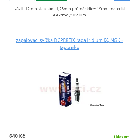
závit: 12mm stoupání: 1,25mm průměr klíče: 19mm materiál
elektrody: Iridium
zapalovací svíčka DCPR8EIX řada Iridium IX, NGK -
Japonsko
640 Kč
Skladem