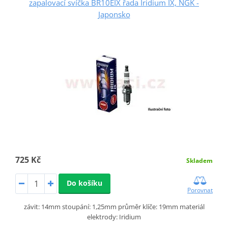
zapalovací svíčka BR10EIX řada Iridium IX, NGK -
Japonsko
725 Kč
Skladem
Do košíku
Porovnat
závit: 14mm stoupání: 1,25mm průměr klíče: 19mm materiál
elektrody: Iridium