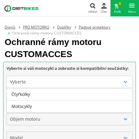
0
Hledat
Účet
Košík
Menu
Hledat
Domů
PRO MOTORKU
Doplňky
Pádové protektory
Ochranné rámy motoru CUSTOMACCES
Ochranné rámy motoru
CUSTOMACCES
Vyberte si váš motocykl a zobrazte si kompatibilní součástky:
Vyberte
Čtyřkolky
Značka
Motocykly
Objem motoru
Model