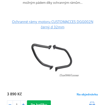
možným pádem díky ochranným rámům…
Ochranné rámy motoru CUSTOMACCES DGG002N
černý d 32mm
3 890 Kč
Na objednávku
Do košíku