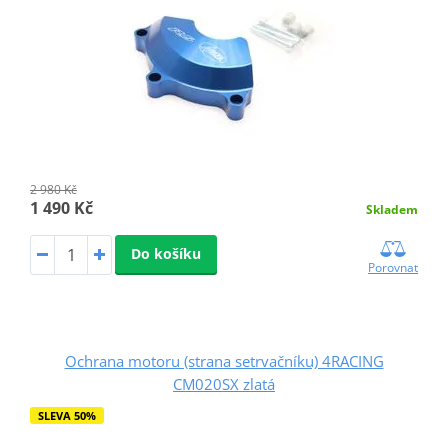
2 980 Kč
1 490 Kč
Skladem
Do košíku
Porovnat
Ochrana motoru (strana setrvačníku) 4RACING
CM020SX zlatá
SLEVA 50%