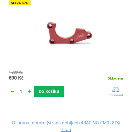
SLEVA 50%
1 380 Kč
690 Kč
Skladem
Do košíku
Porovnat
Ochrana motoru (strana dobíjení) 4RACING CM028DX
Titan