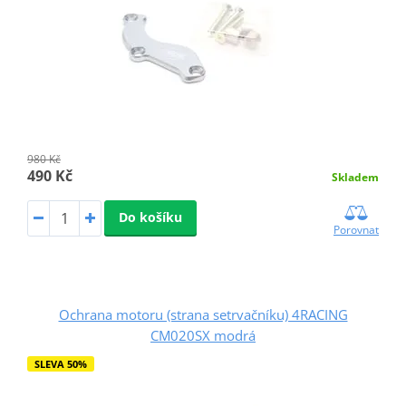
980 Kč
490 Kč
Skladem
Do košíku
Porovnat
Ochrana motoru (strana setrvačníku) 4RACING
CM020SX modrá
SLEVA 50%