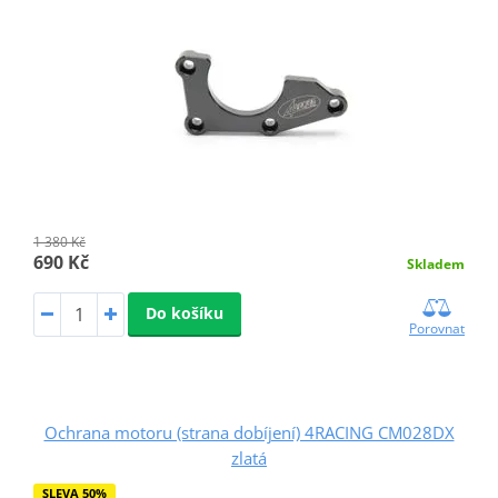
1 380 Kč
690 Kč
Skladem
Do košíku
Porovnat
Ochrana motoru (strana dobíjení) 4RACING CM028DX
zlatá
SLEVA 50%