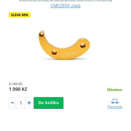
CM028SX zlatá
SLEVA 50%
2 180 Kč
1 090 Kč
Skladem
Do košíku
Porovnat