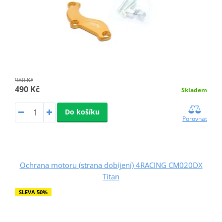
980 Kč
490 Kč
Skladem
Do košíku
Porovnat
Ochrana motoru (strana dobíjení) 4RACING CM020DX
Titan
SLEVA 50%