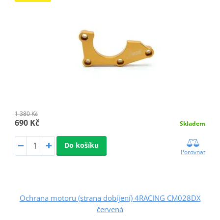
1 380 Kč
690 Kč
Skladem
Do košíku
Porovnat
Ochrana motoru (strana dobíjení) 4RACING CM028DX
červená