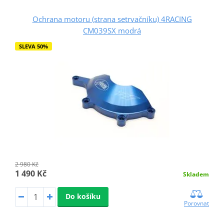
Ochrana motoru (strana setrvačníku) 4RACING
CM039SX modrá
SLEVA 50%
2 980 Kč
1 490 Kč
Skladem
Do košíku
Porovnat