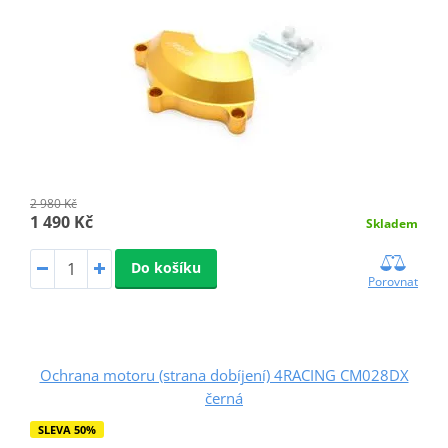
2 980 Kč
1 490 Kč
Skladem
Do košíku
Porovnat
Ochrana motoru (strana dobíjení) 4RACING CM028DX
černá
SLEVA 50%