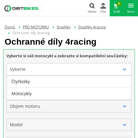
0
Hledat
Účet
Košík
Menu
Hledat
Domů
PRO MOTORKU
Doplňky
Doplňky 4racing
Ochranné díly 4racing
Ochranné díly 4racing
Vyberte si váš motocykl a zobrazte si kompatibilní součástky:
Vyberte
Čtyřkolky
Značka
Motocykly
Objem motoru
Model