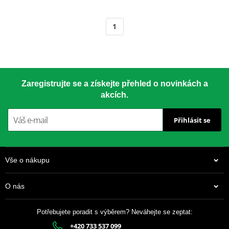
1
Zaregistrujte se a získejte přehled o novinkách a
akcích.
Přihlásit se
Vše o nákupu
O nás
Potřebujete poradit s výběrem? Neváhejte se zeptat:
+420 733 537 099