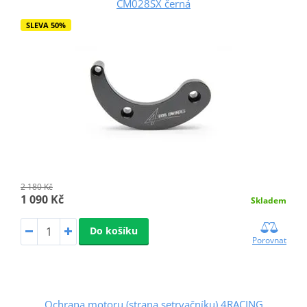
CM028SX černá
SLEVA 50%
2 180 Kč
1 090 Kč
Skladem
Do košíku
Porovnat
Ochrana motoru (strana setrvačníku) 4RACING