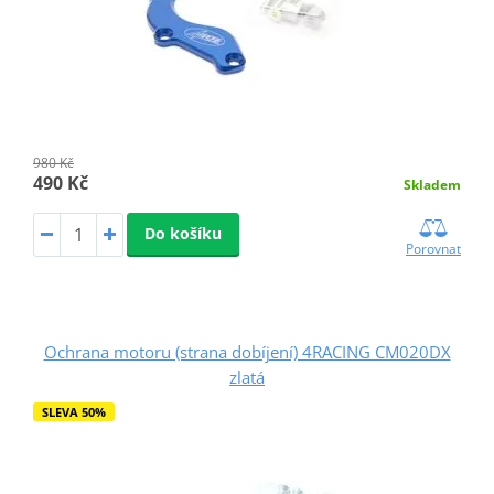
980 Kč
490 Kč
Skladem
Do košíku
Porovnat
Ochrana motoru (strana dobíjení) 4RACING CM020DX
zlatá
SLEVA 50%