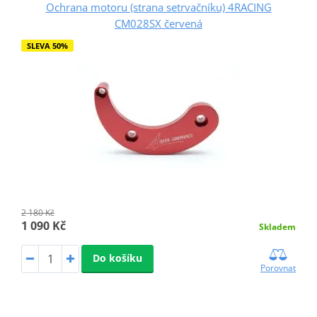
Ochrana motoru (strana setrvačníku) 4RACING
CM028SX červená
SLEVA 50%
2 180 Kč
1 090 Kč
Skladem
Do košíku
Porovnat