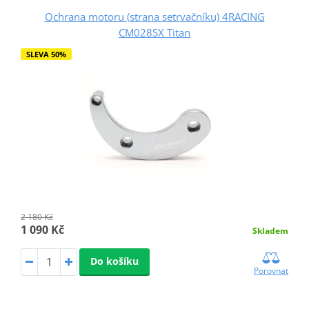
Ochrana motoru (strana setrvačníku) 4RACING
CM028SX Titan
SLEVA 50%
2 180 Kč
1 090 Kč
Skladem
Do košíku
Porovnat