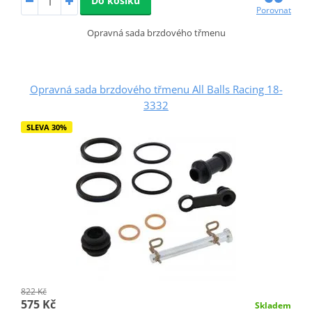
Do košíku
Porovnat
Opravná sada brzdového třmenu
Opravná sada brzdového třmenu All Balls Racing 18-
3332
SLEVA 30%
822 Kč
575 Kč
Skladem