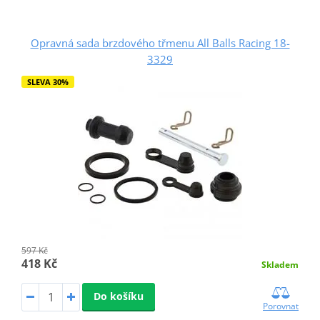
Opravná sada brzdového třmenu All Balls Racing 18-
3329
SLEVA 30%
597 Kč
418 Kč
Skladem
Do košíku
Porovnat