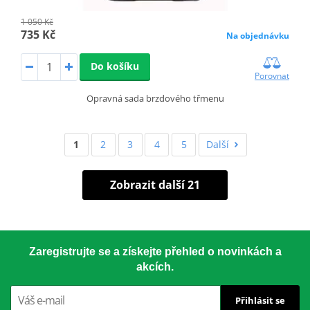
1 050 Kč
735 Kč
Na objednávku
Do košíku
Porovnat
Opravná sada brzdového třmenu
1
2
3
4
5
Další
Zobrazit další 21
Zaregistrujte se a získejte přehled o novinkách a
akcích.
Přihlásit se