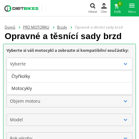
0
Hledat
Účet
Košík
Menu
Hledat
Domů
PRO MOTORKU
Brzdy
Opravné a těsnící sady brzd
Opravné a těsnící sady brzd
Vyberte si váš motocykl a zobrazte si kompatibilní součástky:
Vyberte
Čtyřkolky
Značka
Motocykly
Objem motoru
Model
Rok výroby