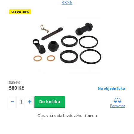
3336
SLEVA 30%
828 Kč
580 Kč
Na objednávku
Do košíku
Porovnat
Opravná sada brzdového třmenu