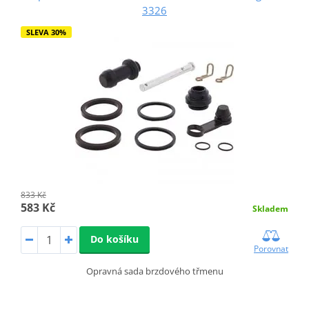
3326
SLEVA 30%
833 Kč
583 Kč
Skladem
Do košíku
Porovnat
Opravná sada brzdového třmenu