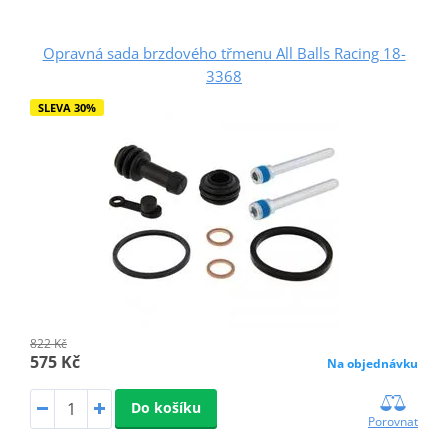
Opravná sada brzdového třmenu All Balls Racing 18-
3368
SLEVA 30%
822 Kč
575 Kč
Na objednávku
Do košíku
Porovnat