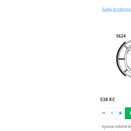
Sada brzdových
538 Kč
Vysoce odolné brz