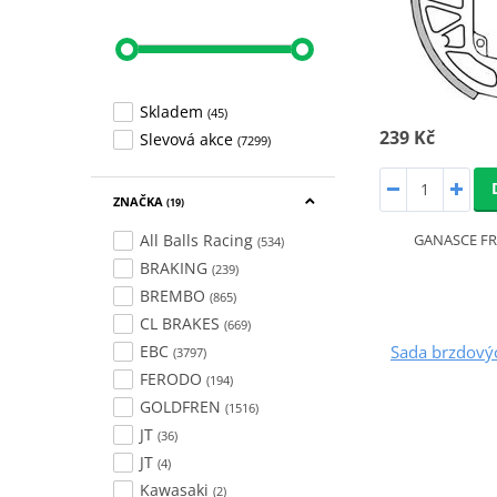
Skladem
(45)
239 Kč
Slevová akce
(7299)
ZNAČKA
(19)
All Balls Racing
GANASCE FR
(534)
BRAKING
(239)
BREMBO
(865)
CL BRAKES
(669)
EBC
Sada brzdovýc
(3797)
FERODO
(194)
GOLDFREN
(1516)
JT
(36)
JT
(4)
Kawasaki
(2)