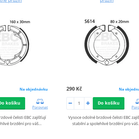
290 Kč
Na objednávku
Na objedn
Do košíku
Do košíku
Porovnat
Por
dové čelisti EBC zajišťují
Vysoce odolné brzdové čelisti EBC zajiš
lehlivé brzdění pro váš…
stabilní a spolehlivé brzdění pro vá