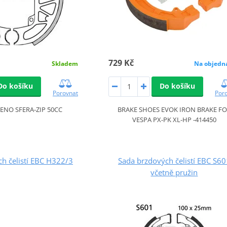
729 Kč
Skladem
Na objedn
Do košíku
Do košíku
Porovnat
Por
ENO SFERA-ZIP 50CC
BRAKE SHOES EVOK IRON BRAKE F
VESPA PX-PK XL-HP -414450
h čelistí EBC H322/3
Sada brzdových čelistí EBC S60
včetně pružin