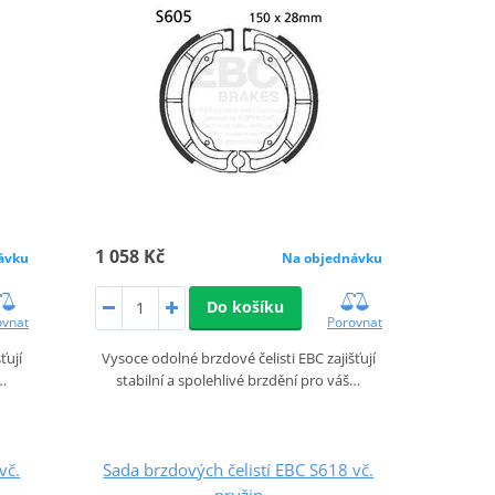
1 058 Kč
ávku
Na objednávku
Do košíku
ovnat
Porovnat
ťují
Vysoce odolné brzdové čelisti EBC zajišťují
š…
stabilní a spolehlivé brzdění pro váš…
vč.
Sada brzdových čelistí EBC S618 vč.
pružin