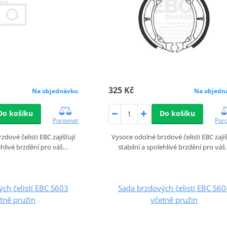
325 Kč
Na objednávku
Na objedn
Do košíku
Do košíku
Porovnat
Por
dové čelisti EBC zajišťují
Vysoce odolné brzdové čelisti EBC zajiš
lehlivé brzdění pro váš…
stabilní a spolehlivé brzdění pro vá
ch čelistí EBC S603
Sada brzdových čelistí EBC S60
tně pružin
včetně pružin