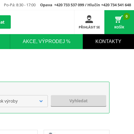
Po-Pá: 8:30 - 17:00
Opava +420 733 537 099 / Hlučín +420 734 541 648
0
at
PŘIHLÁSIT SE
KOŠÍK
AKCE, VÝPRODEJ %
KONTAKTY
Vyhledat
ok výroby