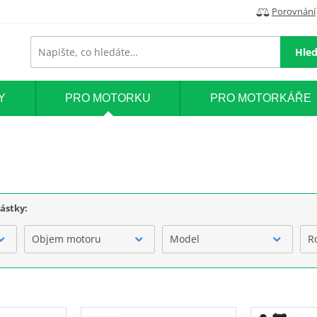
Porovnání
Hled
Y
PRO MOTORKU
PRO MOTORKÁŘE
částky:
Objem motoru
Model
R