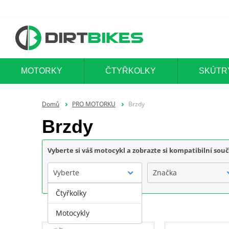
MOTORKY
ČTYŘKOLKY
SKÚTR
Domů
PRO MOTORKU
Brzdy
Brzdy
Vyberte si váš motocykl a zobrazte si kompatibilní sou
Vyberte
Značka
Čtyřkolky
Motocykly