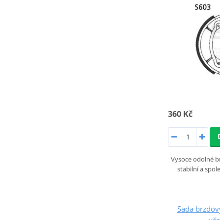
360 Kč
Vysoce odolné brz
stabilní a spo
Sada brzdový
vče