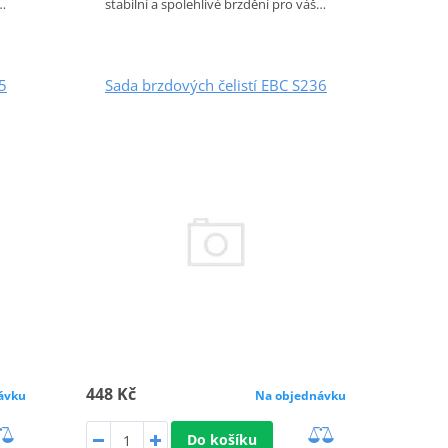
š…
stabilní a spolehlivé brzdění pro váš…
5
Sada brzdových čelistí EBC S236
448 Kč
ávku
Na objednávku
Do košíku