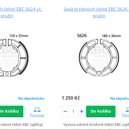
 čelistí EBC S624 vč.
Sada brzdových čelistí EBC S626 
pružin
pružin
1 250 Kč
Na objednávku
Na objedn
Do košíku
Do košíku
Porovnat
Por
dové čelisti EBC zajišťují
Vysoce odolné brzdové čelisti EBC zajiš