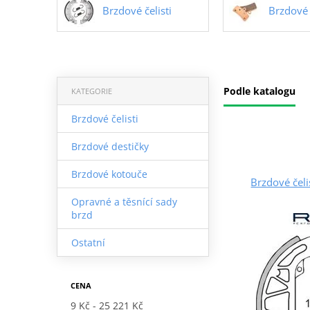
Brzdové čelisti
Brzdové 
Podle katalogu
KATEGORIE
Brzdové čelisti
Brzdové destičky
Brzdové kotouče
Brzdové čel
Opravné a těsnící sady
brzd
Ostatní
CENA
9 Kč
25 221 Kč