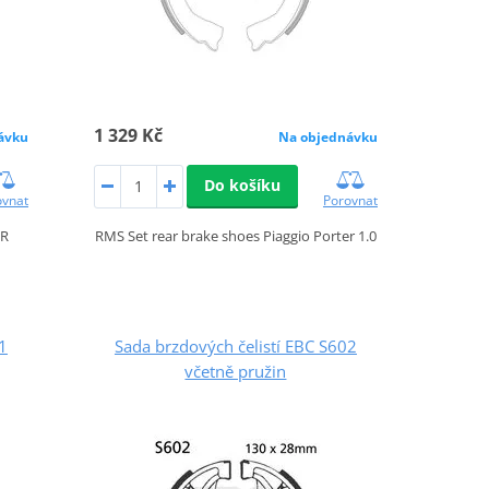
1 329 Kč
ávku
Na objednávku
Do košíku
ovnat
Porovnat
OR
RMS Set rear brake shoes Piaggio Porter 1.0
1
Sada brzdových čelistí EBC S602
včetně pružin