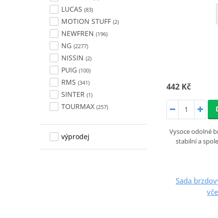
LUCAS
(83)
MOTION STUFF
(2)
NEWFREN
(196)
NG
(2277)
NISSIN
(2)
PUIG
(100)
RMS
(341)
442 Kč
SINTER
(1)
TOURMAX
(257)
Vysoce odolné brz
výprodej
stabilní a spo
Sada brzdový
vče