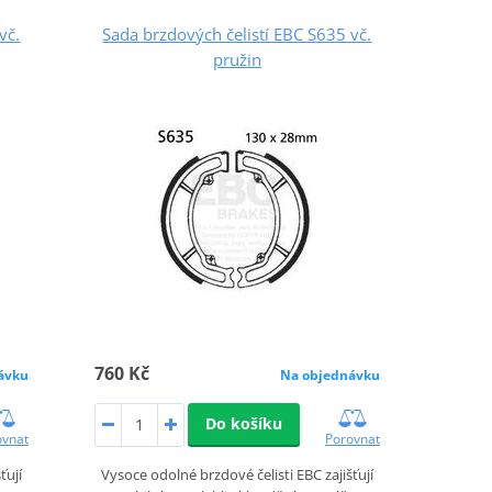
vč.
Sada brzdových čelistí EBC S635 vč.
pružin
760 Kč
ávku
Na objednávku
Do košíku
ovnat
Porovnat
ťují
Vysoce odolné brzdové čelisti EBC zajišťují