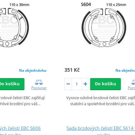
351 Kč
Na objednávku
Na objedn
Do košíku
Do košíku
Porovnat
Por
dové čelisti EBC zajišťují
Vysoce odolné brzdové čelisti EBC zajiš
lehlivé brzdění pro váš…
stabilní a spolehlivé brzdění pro vá
ch čelistí EBC S606
Sada brzdových čelistí EBC S614 
tně pružin
pružin