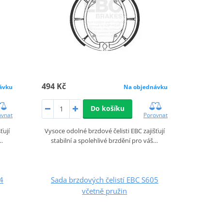
494 Kč
ávku
Na objednávku
Do košíku
ovnat
Porovnat
ťují
Vysoce odolné brzdové čelisti EBC zajišťují
š…
stabilní a spolehlivé brzdění pro váš…
4
Sada brzdových čelistí EBC S605
včetně pružin