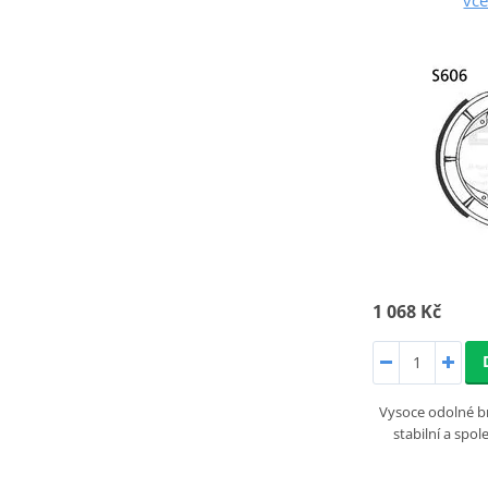
1 068 Kč
Vysoce odolné brz
stabilní a spo