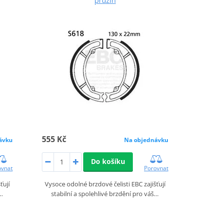
555 Kč
ávku
Na objednávku
Do košíku
ovnat
Porovnat
ťují
Vysoce odolné brzdové čelisti EBC zajišťují
š…
stabilní a spolehlivé brzdění pro váš…