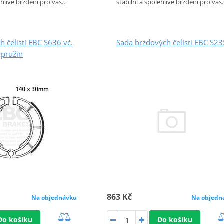
lehlivé brzdění pro váš…
stabilní a spolehlivé brzdění pro vá
 čelistí EBC S636 vč.
Sada brzdových čelistí EBC S23
pružin
863 Kč
Na objedn
Na objednávku
Do košíku
Do košíku