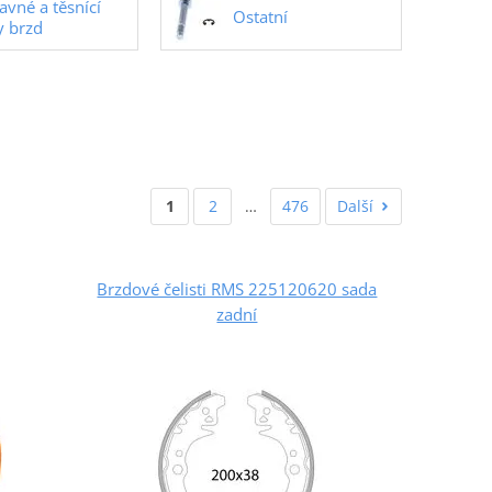
avné a těsnící
Ostatní
y brzd
1
2
…
476
Další
Brzdové čelisti RMS 225120620 sada
zadní