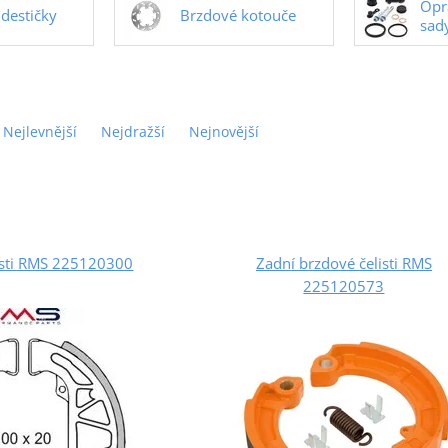
Opr
destičky
Brzdové kotouče
sad
Nejlevnější
Nejdražší
Nejnovější
isti RMS 225120300
Zadní brzdové čelisti RMS
225120573