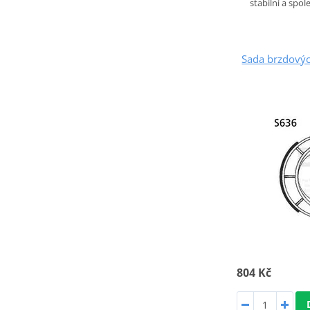
stabilní a spo
Sada brzdových
804 Kč