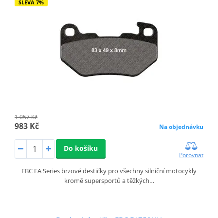
SLEVA 7%
1 057 Kč
983 Kč
Na objednávku
Do košíku
Porovnat
EBC FA Series brzové destičky pro všechny silniční motocykly
kromě supersportů a těžkých…