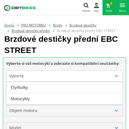
0
Hledat
Účet
Košík
Menu
Hledat
Domů
PRO MOTORKU
Brzdy
Brzdové destičky
Brzdové destičky přední
Brzdové destičky přední EBC STREET
Brzdové destičky přední EBC
STREET
Vyberte si váš motocykl a zobrazte si kompatibilní součástky:
Vyberte
Čtyřkolky
Značka
Motocykly
Objem motoru
Model