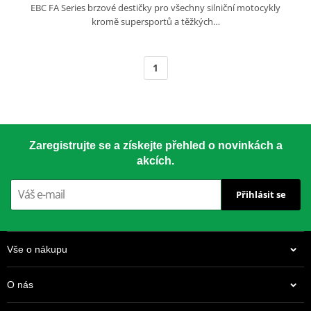
EBC FA Series brzové destičky pro všechny silniční motocykly
kromě supersportů a těžkých…
1
Zaregistrujte se a získejte přehled o novinkách a
akcích.
Přihlásit se
Vše o nákupu
O nás