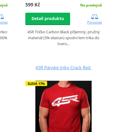
599 Kč
ejně
Na prodejně
Detail produktu
ovnat
Porovnat
riko:
4SR Tričko Carbon Black příjemný, pružný
 100%
materiál (5% elastan) spodní lem trika do
tvaru…
4SR Pánské triko Crack Red
SLEVA 17%