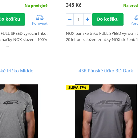
345 Kč
Na prodejně
Na prod
Do košíku
Do košíku
Porovnat
Por
FULL SPEED výroční triko:
NOX pánské triko FULL SPEED výroční t
í značky NOX složení: 100%
20 let od založení značky NOX složení:
…
…
ké tričko Midde
4SR Pánské tičko 3D Dark
SLEVA 17%