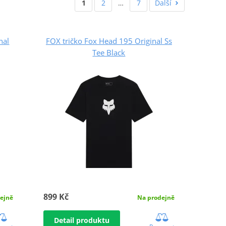
1
2
…
7
Další
nal
FOX tričko Fox Head 195 Original Ss
Tee Black
899 Kč
ejně
Na prodejně
Detail produktu