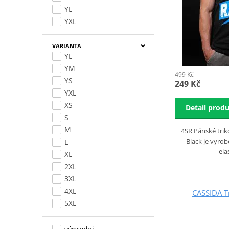
YL
YXL
VARIANTA
YL
YM
499 Kč
YS
249 Kč
YXL
XS
Detail prod
S
M
4SR Pánské trik
Black je vyro
L
ela
XL
2XL
3XL
4XL
CASSIDA T
5XL