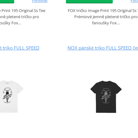
Porovnat
Por
 Print 195 Original Ss Tee
FOX tričko Image Print 195 Original Ss
ně pletené tričko pro
Prémiové jemně pletené tričko pro
oušky Fox…
fanoušky Fox…
 triko FULL SPEED
NOX pánské triko FULL SPEED če