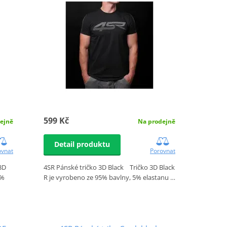
599 Kč
ejně
Na prodejně
Detail produktu
ovnat
Porovnat
 3D
4SR Pánské tričko 3D Black Tričko 3D Black
5%
R je vyrobeno ze 95% bavlny, 5% elastanu …