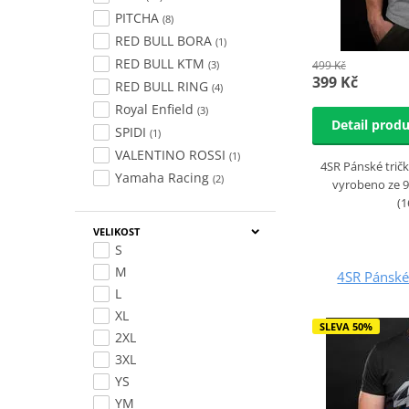
PITCHA
(8)
RED BULL BORA
(1)
RED BULL KTM
499 Kč
(3)
399 Kč
RED BULL RING
(4)
Royal Enfield
(3)
Detail prod
SPIDI
(1)
VALENTINO ROSSI
(1)
4SR Pánské tričk
Yamaha Racing
(2)
vyrobeno ze 9
(
VELIKOST
S
M
4SR Pánské
L
XL
SLEVA 50%
2XL
3XL
YS
YM