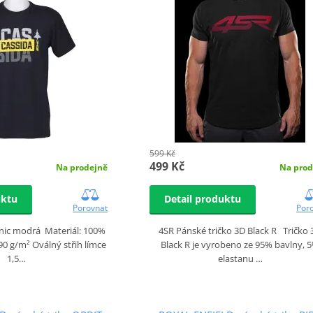
599 Kč
499 Kč
Na prodejně
Na prod
uktu
Detail produktu
Porovnat
Por
nic modrá Materiál: 100%
4SR Pánské tričko 3D Black R Tričko
0 g/m² Oválný střih límce
Black R je vyrobeno ze 95% bavlny, 
1,5…
elastanu …