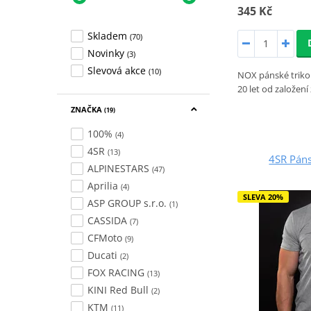
345 Kč
Skladem
(70)
Novinky
(3)
Slevová akce
(10)
NOX pánské triko 
20 let od založen
ZNAČKA
(19)
100%
(4)
4SR
(13)
4SR Páns
ALPINESTARS
(47)
Aprilia
(4)
SLEVA 20%
ASP GROUP s.r.o.
(1)
CASSIDA
(7)
CFMoto
(9)
Ducati
(2)
FOX RACING
(13)
KINI Red Bull
(2)
KTM
(11)