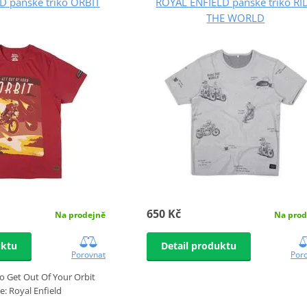
D pánské triko ORBIT
ROYAL ENFIELD pánské triko RI
THE WORLD
650 Kč
Na prodejně
Na prod
uktu
Detail produktu
Porovnat
Por
o Get Out Of Your Orbit
: Royal Enfield