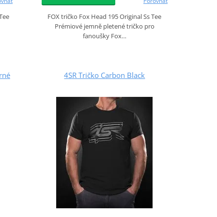
ovnat
Porovnat
 Tee
FOX tričko Fox Head 195 Original Ss Tee
Prémiové jemně pletené tričko pro
fanoušky Fox…
rné
4SR Tričko Carbon Black