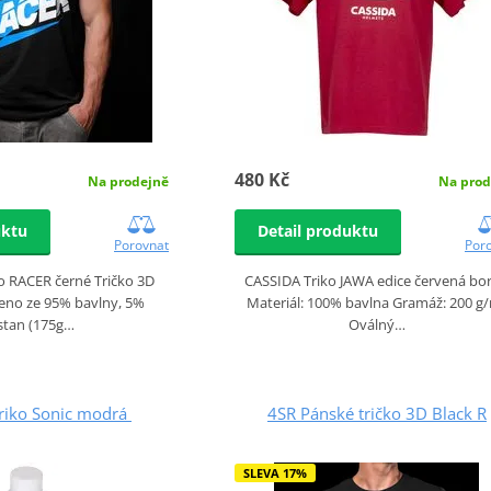
480 Kč
Na prodejně
Na prod
uktu
Detail produktu
Porovnat
Por
o RACER černé Tričko 3D
CASSIDA Triko JAWA edice červená bo
beno ze 95% bavlny, 5%
Materiál: 100% bavlna Gramáž: 200 g
stan (175g…
Oválný…
riko Sonic modrá
4SR Pánské tričko 3D Black R
SLEVA 17%