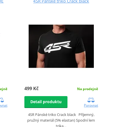
DE
4SR Pánské triko Crack black
499 Kč
Na prodejně
ejně
Detail produktu
Porovnat
ovnat
4SR Pánské triko Crack black Příjemný,
pružný materiál (5% elastan) Spodní lem
trika…