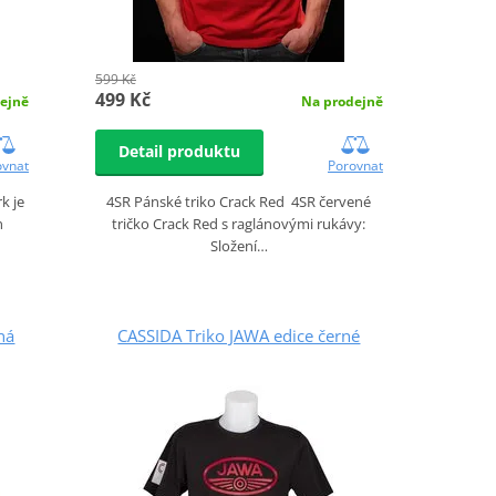
599 Kč
499 Kč
ejně
Na prodejně
Detail produktu
ovnat
Porovnat
k je
4SR Pánské triko Crack Red 4SR červené
n
tričko Crack Red s raglánovými rukávy:
Složení…
ná
CASSIDA Triko JAWA edice černé