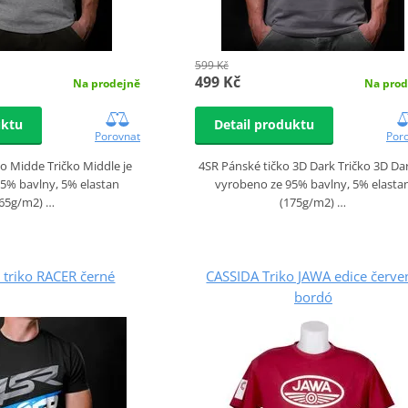
599 Kč
499 Kč
Na prodejně
Na prod
uktu
Detail produktu
Porovnat
Por
o Midde Tričko Middle je
4SR Pánské tičko 3D Dark Tričko 3D Dar
5% bavlny, 5% elastan
vyrobeno ze 95% bavlny, 5% elasta
165g/m2) …
(175g/m2) …
 triko RACER černé
CASSIDA Triko JAWA edice červe
bordó